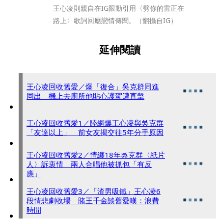
王心凌則親自在IG限動引用〈劈你的雷正在
路上〉歌詞回應戀情傳聞。（翻攝自IG）
延伸閱讀
王心凌回收舊愛／爆「復合」吳克群同進
同出 機上去廁所他貼心護駕遭直擊
王心凌回收舊愛1／陸網爆王心凌與吳克群
「友達以上」 前女友揭交往5年分手原因
王心凌回收舊愛2／情纏18年吳克群〈紙片
人〉訴衷情 兩人合唱他被抓包「有反
應」
王心凌回收舊愛3／「渣男吸鐵」王心凌6
段情悲劇收場 賭王千金談舊愛嘆：浪費
時間