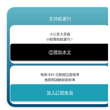
支持鏡週刊
小心意大意義
小額贊助鏡週刊！
贊助本文
每期 $
35
元動態話題報導
無限閱讀解鎖新鮮事
加入訂閱會員