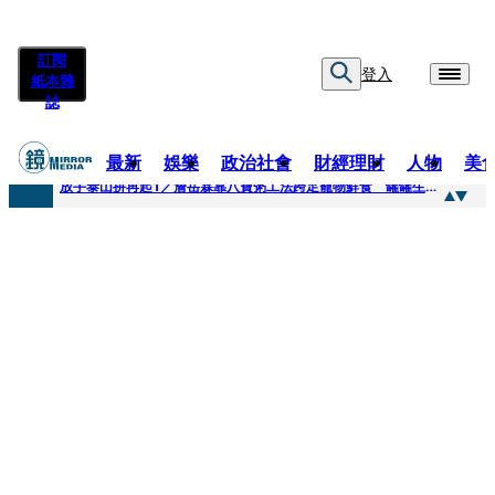
訂閱
登入
紙本雜
誌
最新
娛樂
政治社會
財經理財
人物
美
快訊
放手泰山拚再起1／詹岳霖靠八寶粥工法跨足寵物鮮食 罐罐生產前先請「叼嘴王后」試吃
快訊
泰國男偶像離奇墜河亡...「背20公斤水泥」單車仍下落不明 媽痛揭生前1計畫：不可能輕生
快訊
當街激吻阿翔「演藝工作慘歸零」 謝忻認：當年咎由自取