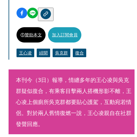
贊助本文
加入訂閱會員
王心凌
緋聞
吳克群
復合
本刊今（3日）報導，情纏多年的王心凌與吳克
群疑似復合，有乘客目擊兩人搭機形影不離，王
心凌上個廁所吳克群都要貼心護駕，互動宛若情
侶。對於兩人舊情復燃一說，王心凌親自在社群
發聲回應。