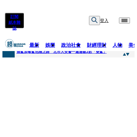
訂閱
登入
紙本雜
誌
最新
娛樂
政治社會
財經理財
人物
美
快訊
酒駕加毒駕危險上路 北市大安警一週連破2起「雙駕」
快訊
Ozone黃文廷、FEniX夏浦洋組「神隊友」 邱以太、林亭莉熱血狂奔殺青淚崩
快訊
AKIRA台北唱到一半突收兒子告白「爸爸I LOVE YOU」 驚喜林志玲同步曝光父親節「披薩蛋糕」