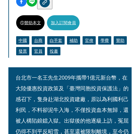
贊助本文
加入訂閱會員
中國
台商
白手套
補助
官僚
學費
贊助
發票
官員
投書
台北市一名王先生2009年攜帶1億元新台幣，在
大陸優惠投資政策及「臺灣同胞投資保護法」的
感召下，隻身赴湖北投資建廠，原以為利國利己
利民，不料卻泥牛入海，不僅投資血本無歸，還
被人構陷鋃鐺入獄。出獄後的他逐級上訪，冤屈
仍得不到平反昭雪，甚至還被限制離境，至今仍