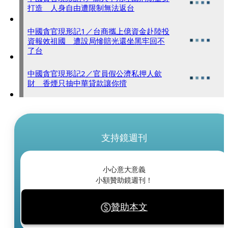
打造 人身自由遭限制無法返台
中國貪官現形記1／台商攜上億資金赴陸投
資報效祖國 遭設局慘賠光還坐黑牢回不
了台
中國貪官現形記2／官員假公濟私押人歛
財 香煙只抽中華貸款讓你揹
支持鏡週刊
小心意大意義
小額贊助鏡週刊！
贊助本文