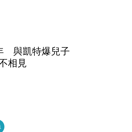
年 與凱特爆兒子
不相見
員