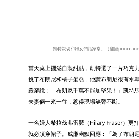
凱特親切和婦女們話家常。（翻攝princeandprin
當天桌上擺滿自製甜點，凱特選了一片巧克
挑了布朗尼和橘子蛋糕，他讚布朗尼很有水
嚴辭說：「布朗尼千萬不能加堅果！」凱特
夫妻倆一來一往，惹得現場笑聲不斷。
一名婦人希拉蕊弗雷瑟（Hilary Frase
就必須穿裙子。威廉幽默回應：「為了布朗