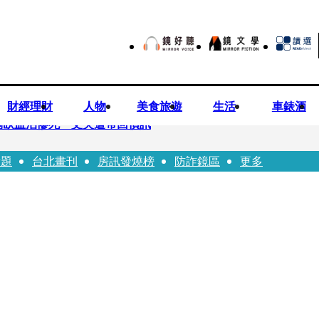
財經理財
人物
美食旅遊
生活
車錶酒
倒臥血泊慘死 丈夫遭帶回偵訊
話題
台北畫刊
房訊發燒榜
防詐鏡區
更多
師陳昱瑄「親接機BNT抵台」 同框陳時中、張淑芬畫面曝光
 SBS歌謠大戰SUMMER》TVBS直播祭追星福利