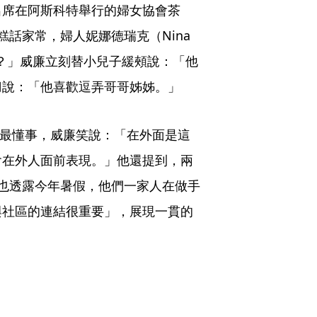
出席在阿斯科特舉行的婦女協會茶
話家常，婦人妮娜德瑞克（Nina 
難帶？」威廉立刻替小兒子緩頰說：「他
刀說：「他喜歡逗弄哥哥姊姊。」
rge）最懂事，威廉笑說：「在外面是這
會在外人面前表現。」他還提到，兩
也透露今年暑假，他們一家人在做手
與社區的連結很重要」，展現一貫的