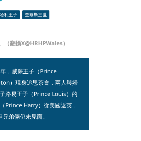
哈利王子
查爾斯三世
翻攝X@HRHPWales）
威廉王子（Prince 
ddleton）現身追思茶會，兩人與婦
王子（Prince Louis）的
ince Harry）從美國返英，
但兄弟倆仍未見面。