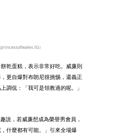
cessofwales IG）
力餅乾蛋糕，表示非常好吃。威廉則
準，更自爆對布朗尼很挑惕，還義正
馬上調侃：「我可是領教過的呢。」
r）更打趣說，若威廉想成為榮譽男會員，
尼，什麼都有可能。」引來全場爆