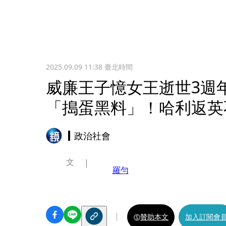
2025.09.09 11:38
臺北時間
威廉王子憶女王逝世3週
「搗蛋黑料」！哈利返英
政治社會
文
羅勻
贊助本文
加入訂閱會