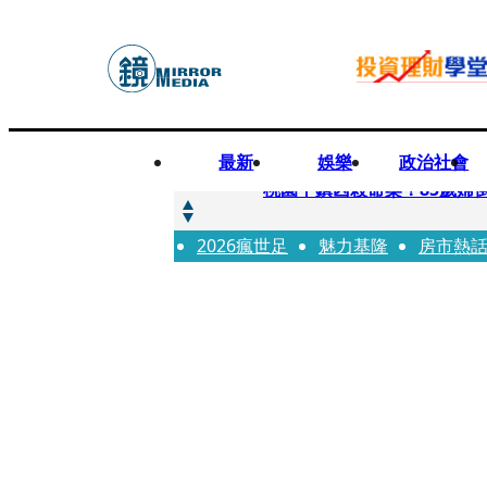
最新
娛樂
政治社會
快訊
桃園平鎮凶殺命案！85歲婦
2026瘋世足
快訊
魅力基隆
房市熱
狠詐慈濟10.6億！神鬼律
快訊
邊看偶像邊拚韓國行 《2026