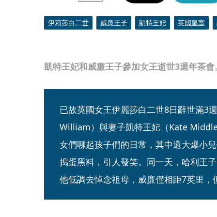
伊莉莎白二世
威廉王子
凱特王妃
英國皇室
凱特王妃和威廉王子參加女王逝世3週年茶會。（
已故英國女王伊麗莎白二世8日辭世滿3週年，
William）與妻子凱特王妃（Kate Mi
女們聊起孩子們的日常，其中還大爆小兒子路易
搗蛋黑料，引人發笑。同一天，哈利王子（Pr
他低調去悼念祖母，威廉僅相距7英里，