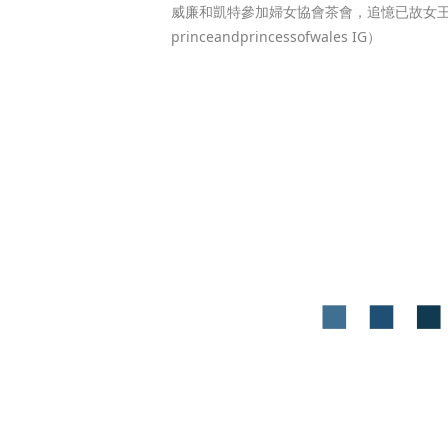
威廉和凱特參加婦女協會茶會，追憶已故女
princeandprincessofwales IG）