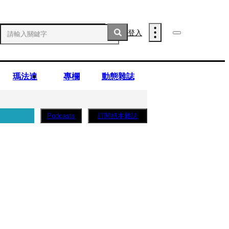
登入
瑪法達
專欄
動態雜誌
訂閱紙本雜誌
Podcasts