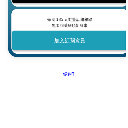
每期 $
35
元動態話題報導
無限閱讀解鎖新鮮事
加入訂閱會員
鏡週刊