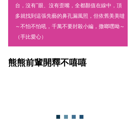
台，沒有ˇ眼、沒有歪嘴，全都顏值在線中，頂
多就找到這張先藝的鼻孔漏風照，但依舊美美噠
～不怕不怕吼，千萬不要封殺小編，撒啷嘿呦～
（手比愛心）
熊熊前輩開釋不嘻嘻