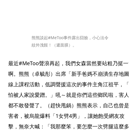
熊熊談起#MeToo事件露出囧臉，小心法令
紋外洩餒！（遞面膜）。
最近#MeToo聲浪再起，我們女森當然要站粗乃挺一
啊。熊熊（卓毓彤）出席「新手爸媽不崩潰生存地圖
線上課程活動，低調聲援這次的事件主角江祖平，「
怕被人家說愛蹭。」吼～就是你們這些鄉民啦，害人
都不敢發聲了。（趕快甩鍋）熊熊表示，自己也曾是
害者，被烏龍爆料「1女劈4男」，讓她飽受網友攻
擊，無奈大喊：「我那麼笨，要怎麼一次劈腿這麼多