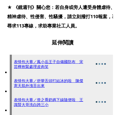
★ 《鏡週刊》關心您：若自身或旁人遭受身體虐待、
精神虐待、性侵害、性騷擾，請立刻撥打110報案，
尋求113專線，求助專業社工人員。
延伸閱讀
表情包大賽／鳳小岳王子自備國防布 宋
芸樺抱緊處理皮肉笑
表情包大賽／舒華舌頭打結冰的啦 陳傑
憲天肌外洩舌出來
表情包大賽／曾之喬奶媽下線隨便啦 王
識賢大哥洗白跨三小