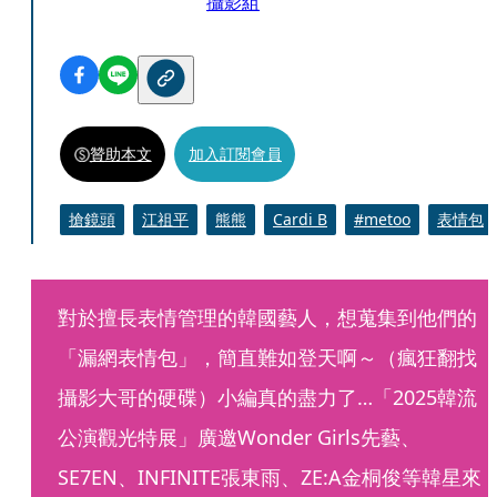
攝影組
贊助本文
加入訂閱會員
搶鏡頭
江祖平
熊熊
Cardi B
#metoo
表情包
對於擅長表情管理的韓國藝人，想蒐集到他們的
「漏網表情包」，簡直難如登天啊～（瘋狂翻找
攝影大哥的硬碟）小編真的盡力了…「2025韓流
公演觀光特展」廣邀Wonder Girls先藝、
SE7EN、INFINITE張東雨、ZE:A金桐俊等韓星來