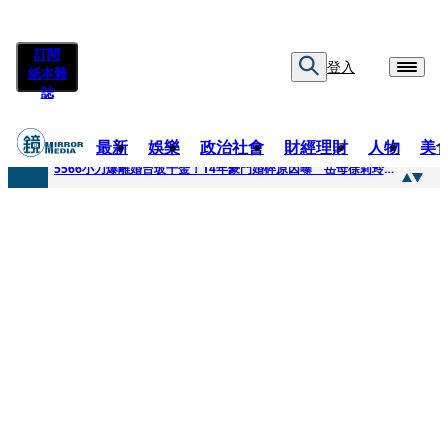
訂閱
登入
紙本雜
誌
最新
娛樂
政治社會
財經理財
人物
美
快訊
5566小刀爆離婚台玻千金！14年豪門婚碎原因曝 岳母徐莉玲風暴意外揭家族祕辛
快訊
徐莉玲喪子劇變／徐莉玲「巨大哀傷足不出戶」 解密長子身世
快訊
醫美偷拍案無影像網紅律師仍喊提告 學者：須具備侵權要件