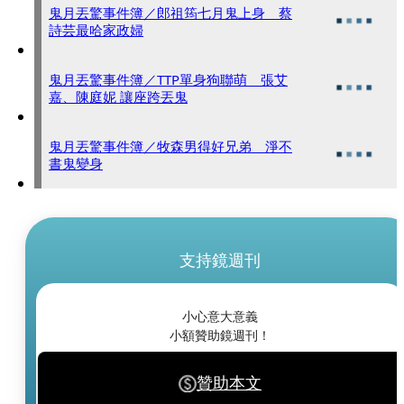
鬼月丟驚事件簿／郎祖筠七月鬼上身 蔡
詩芸最哈家政婦
鬼月丟驚事件簿／TTP單身狗聯萌 張艾
嘉、陳庭妮 讓座跨丟鬼
鬼月丟驚事件簿／牧森男得好兄弟 淨不
書鬼變身
支持鏡週刊
小心意大意義
小額贊助鏡週刊！
贊助本文