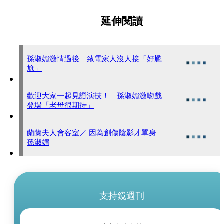
延伸閱讀
孫淑媚激情過後 致電家人沒人接「好尷
尬」
歡迎大家一起見證演技！ 孫淑媚激吻戲
登場「老母很期待」
蘭蘭夫人會客室／ 因為創傷陰影才單身
孫淑媚
支持鏡週刊