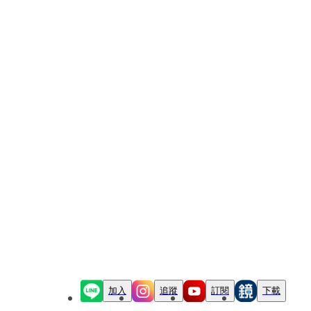
加入
追蹤
訂閱
下載