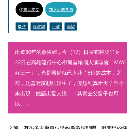
贊助本文
加入訂閱會員
懷孕
孫淑媚
小孩
願望
出道30年的孫淑媚，今（17）日宣布將於11月
22日在高雄流行中心舉辦首場個人演唱會「MAY
好三十」，光是籌備就已入花了8位數成本，之
前，她曾吐露想結婚生子，沒想到真命天子至今
未出現，她語出驚人說：「其實去父留子也可
以。」
之前，有很多主辦單位邀約孫淑媚開唱，但開出的條