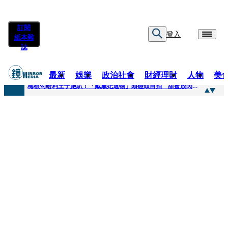
訂閱
登入
紙本雜
誌
最新
娛樂
政治社會
財經理財
人物
美
快訊
梅根勾哈利王子跑趴！「戴黛妃遺物」頭碰頭自拍 甜蜜放閃搶鏡
快訊
老翁菜園突失聯！媳婦急報案 警今擴大搜索「不排除墜溪」
快訊
姜厚任小24歲女友遭起底！爆二度改姓恐違法 專家揪「3歲認老公」盲點嘆：超出玄學