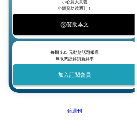
小心意大意義
小額贊助鏡週刊！
贊助本文
每期 $
35
元動態話題報導
無限閱讀解鎖新鮮事
加入訂閱會員
鏡週刊