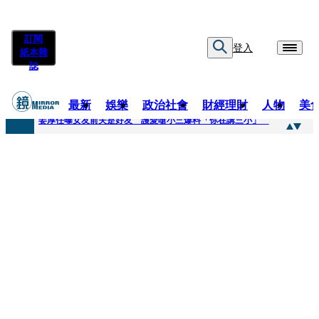
訂閱
登入
紙本雜
誌
最新
娛樂
政治社會
財經理財
人物
美
快訊
姜厚任曝女友前夫是好友 護愛嗆小三爆料「你在講三小」
快訊
劉畊宏將登《披荊斬棘》call周杰倫求救 周董「3字建議」他無奈：這不是健美比賽！
快訊
【台中戰局特輯】何欣純支持度暴增 藍營民調老劇本急救援