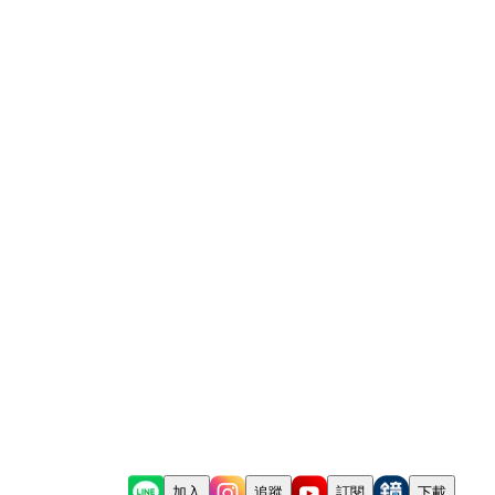
加入
追蹤
訂閱
下載