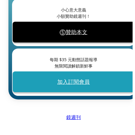
小心意大意義
小額贊助鏡週刊！
贊助本文
每期 $
35
元動態話題報導
無限閱讀解鎖新鮮事
加入訂閱會員
鏡週刊