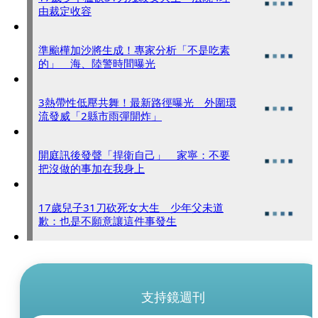
由裁定收容
準颱樺加沙將生成！專家分析「不是吃素
的」 海、陸警時間曝光
3熱帶性低壓共舞！最新路徑曝光 外圍環
流發威「2縣市雨彈開炸」
開庭訊後發聲「捍衛自己」 家寧：不要
把沒做的事加在我身上
17歲兒子31刀砍死女大生 少年父未道
歉：也是不願意讓這件事發生
支持鏡週刊