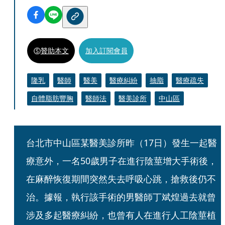
贊助本文
加入訂閱會員
隆乳
醫師
醫美
醫療糾紛
抽脂
醫療疏失
自體脂肪豐胸
醫師法
醫美診所
中山區
台北市中山區某醫美診所昨（17日）發生一起醫
療意外，一名50歲男子在進行陰莖增大手術後，
在麻醉恢復期間突然失去呼吸心跳，搶救後仍不
治。據報，執行該手術的男醫師丁斌煌過去就曾
涉及多起醫療糾紛，也曾有人在進行人工陰莖植