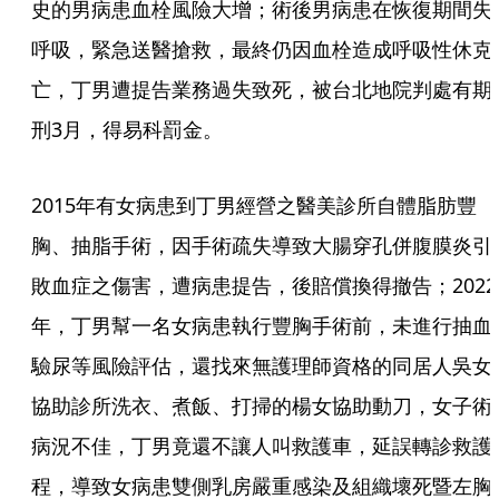
史的男病患血栓風險大增；術後男病患在恢復期間失
呼吸，緊急送醫搶救，最終仍因血栓造成呼吸性休克
亡，丁男遭提告業務過失致死，被台北地院判處有期
刑3月，得易科罰金。
2015年有女病患到丁男經營之醫美診所自體脂肪豐
胸、抽脂手術，因手術疏失導致大腸穿孔併腹膜炎引
敗血症之傷害，遭病患提告，後賠償換得撤告；2022
年，丁男幫一名女病患執行豐胸手術前，未進行抽血
驗尿等風險評估，還找來無護理師資格的同居人吳女
協助診所洗衣、煮飯、打掃的楊女協助動刀，女子術
病況不佳，丁男竟還不讓人叫救護車，延誤轉診救護
程，導致女病患雙側乳房嚴重感染及組織壞死暨左胸