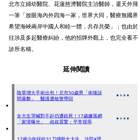
北市立婦幼醫院、花蓮慈濟醫院主治醫師，還天外飛
一筆「放眼海內外四海一家，世界大同，醫療無國界
希望海峽兩岸中國人和睦一體，共存共榮」；也由於
往涉及多起醫療糾紛，他的招牌外觀上，也完全看不
診所名稱。
延伸閱讀
陰莖增大手術出包！北市50歲男「術後診
間暴斃」 醫護遭檢警帶回
女大生哭喊對不起仍遭砍死！17歲嫌落網
「家境曝光」 叔叔震驚：平常很乖
17歲少年猛砍31刀殘殺女大生 法院4理