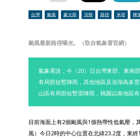
台灣
颱風
豪大雨
浣熊
路徑
米塔
樺
颱風最新路徑曝光。（取自氣象署官網）
氣象署說，今（20）日台灣東部、東南
有局部短暫陣雨，其他地區及澎湖為多雲
山區有局部短暫雷陣雨，桃園以南地區有
目前海面上有2個颱風與1個熱帶性低氣壓，其
風）今日2時的中心位置在北緯23.2度，東經