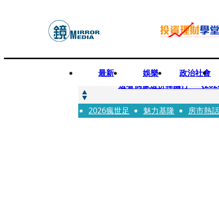
最新
娛樂
政治社會
快訊
邊看偶像邊拚韓國行 《2026
2026瘋世足
快訊
魅力基隆
房市熱
代誌大條火急跳船？ 宏碁派
快訊
一句「請回去坐好」 特教生