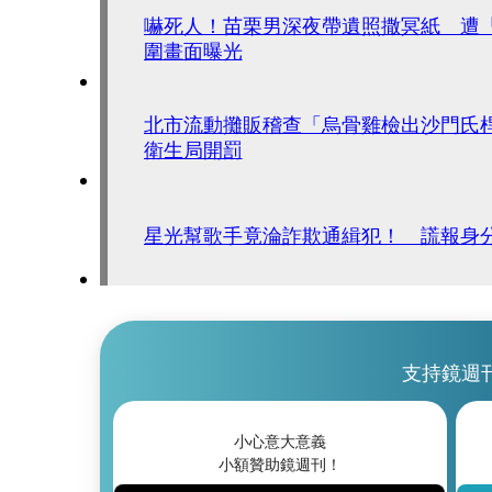
嚇死人！苗栗男深夜帶遺照撒冥紙 遭
圍畫面曝光
北市流動攤販稽查「烏骨雞檢出沙門氏
衛生局開罰
星光幫歌手竟淪詐欺通緝犯！ 謊報身
支持鏡週
小心意大意義
小額贊助鏡週刊！