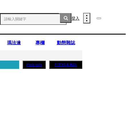
登入
瑪法達
專欄
動態雜誌
訂閱紙本雜誌
Podcasts