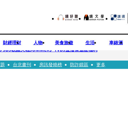
財經理財
人物
美食旅遊
生活
車錶酒
 SBS歌謠大戰SUMMER》TVBS直播祭追星福利
話題
台北畫刊
房訊發燒榜
防詐鏡區
更多
任李文詳接掌兆基屋管2天就喊撤出！
持斷掃把戳女代課老師眼睛大失血近失明