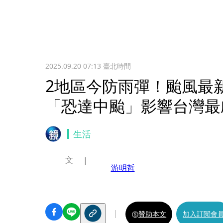
2025.09.20 07:13
臺北時間
2地區今防雨彈！颱風最
「恐達中颱」影響台灣最
生活
文
游明哲
贊助本文
加入訂閱會