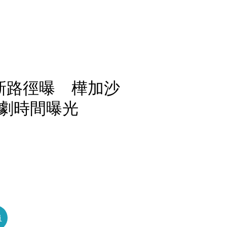
新路徑曝 樺加沙
劇時間曝光
員