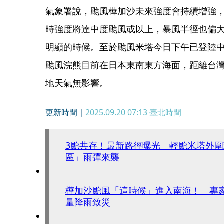
氣象署說，颱風樺加沙未來強度會持續增強
時強度將達中度颱風或以上，暴風半徑也偏
明顯的時候。至於颱風米塔今日下午已登陸中
颱風浣熊目前在日本東南東方海面，距離台
地天氣無影響。
更新時間｜
2025.09.20 07:13
臺北時間
3颱共存！最新路徑曝光 輕颱米塔外
區」雨彈來襲
樺加沙颱風「這時候」進入南海！ 專
量降雨致災