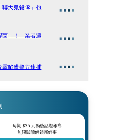
「聯大鬼殺隊」包
桿菌」！ 業者遭
分露餡遭警方逮捕
刊
每期 $
35
元動態話題報導
無限閱讀解鎖新鮮事