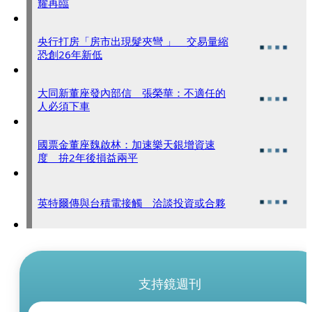
耀再臨
央行打房「房市出現髮夾彎 」 交易量縮
恐創26年新低
大同新董座發內部信 張榮華：不適任的
人必須下車
國票金董座魏啟林：加速樂天銀增資速
度 拚2年後損益兩平
英特爾傳與台積電接觸 洽談投資或合夥
支持鏡週刊