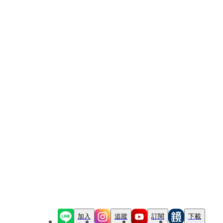
加入
追蹤
訂閱
下載