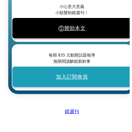
小心意大意義
小額贊助鏡週刊！
贊助本文
每期 $
35
元動態話題報導
無限閱讀解鎖新鮮事
加入訂閱會員
鏡週刊