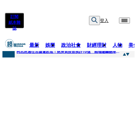
訂閱
登入
紙本雜
誌
最新
娛樂
政治社會
財經理財
人物
美
快訊
柯志恩過往言論遭起底！慈濟買疫苗挨詐10億 賴瑞隆轟翻車：應為當年錯誤道歉
快訊
善款不是私房錢！慈濟採購疫苗被騙10億沒報案遭炎上 基金會緊急說明
快訊
王凱靈堂遺照曝！選用3年前「白衣燦笑照」背後故事洋蔥超大顆... 70歲媽媽打破禁忌送愛子