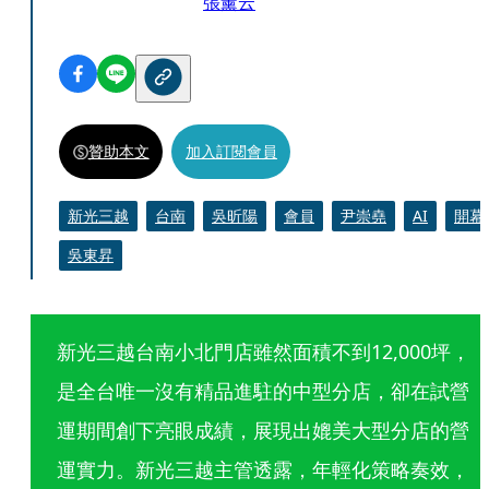
張薰云
贊助本文
加入訂閱會員
新光三越
台南
吳昕陽
會員
尹崇堯
AI
開幕
吳東昇
新光三越台南小北門店雖然面積不到12,000坪，
是全台唯一沒有精品進駐的中型分店，卻在試營
運期間創下亮眼成績，展現出媲美大型分店的營
運實力。新光三越主管透露，年輕化策略奏效，