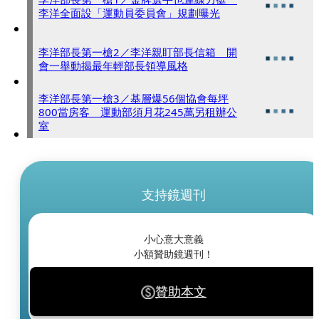
李洋全面設「運動員委員會」規劃曝光
李洋部長第一槍2／李洋親盯部長信箱 開
會一舉動揭最年輕部長領導風格
李洋部長第一槍3／基層爆56個協會每坪
800當房客 運動部須月花245萬另租辦公
室
支持鏡週刊
小心意大意義
小額贊助鏡週刊！
贊助本文