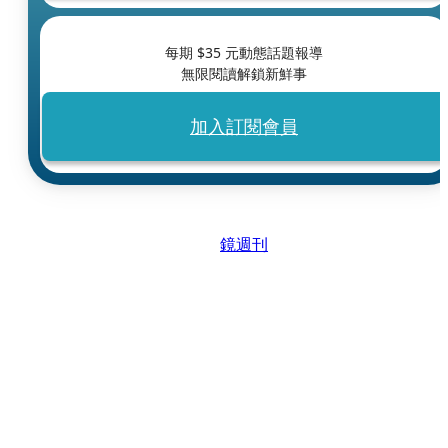
每期 $
35
元動態話題報導
無限閱讀解鎖新鮮事
加入訂閱會員
鏡週刊