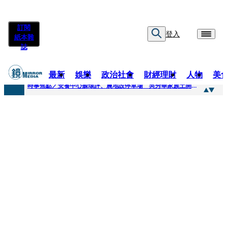
訂閱
登入
紙本雜
誌
最新
娛樂
政治社會
財經理財
人物
美
快訊
時事焦點／安養中心躲環評、農地設停車場 吳秀華家族土開爭議連環爆
快訊
凌晨曬懷念照惹哭網友 米可白感性告白：媽媽愛妳
快訊
有人利用上人信任掏空慈濟？ 張景森提2建議：這是在保護慈濟