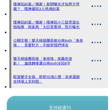
嘎琳陷糾葛／獨家！新聞曝光才知男方劈
腿？ 嘎琳爆陷3人情感糾葛
嘎琳陷糾葛／獨家！嘎琳陷小三疑雲退出
啦啦隊 與富商「大巨蛋看球」照片曝光
公關災難！樂天桃猿團長嗆台南Josh「臭俗
辣」 竟要對方：不能穿我們球衣
樂天桃猿團長嗆「臭俗辣」挨轟急道
歉！ 邀跳舞慘遭台南Josh冷回8字
駁退樂天女孩 籃籃IG洩心聲「未來還能
在球場上見到我」
支持鏡週刊