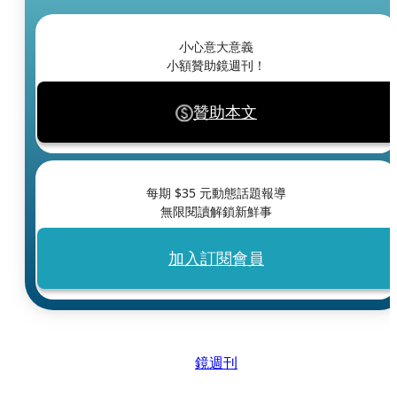
小心意大意義
小額贊助鏡週刊！
贊助本文
每期 $
35
元動態話題報導
無限閱讀解鎖新鮮事
加入訂閱會員
鏡週刊