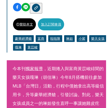
贊助本文
加入訂閱會員
豪華經濟艙
富商
啦啦隊
琳妲
小紫
樂天女孩
嘎琳
黃苡峻
今本刊
獨家報導
，近期捲入與富商黃苡峻緋聞的
樂天女孩嘎琳（胡佳琳）今年8月搭機前往參加
MLB「台灣日」活動，行程中僅她拿出高等級信
用卡，升等豪華經濟艙，引發討論。對此，樂天
女孩成員之一的琳妲發生直呼一事讓她雞皮疙