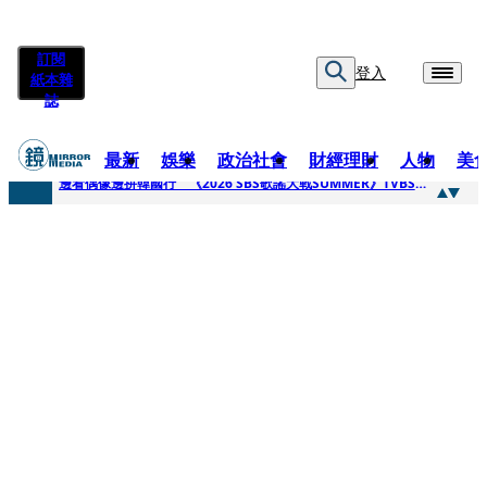
訂閱
登入
紙本雜
誌
最新
娛樂
政治社會
財經理財
人物
美
快訊
邊看偶像邊拚韓國行 《2026 SBS歌謠大戰SUMMER》TVBS直播祭追星福利
快訊
代誌大條火急跳船？ 宏碁派任李文詳接掌兆基屋管2天就喊撤出！
快訊
一句「請回去坐好」 特教生持斷掃把戳女代課老師眼睛大失血近失明