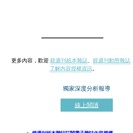
更多內容，歡迎
鏡週刊紙本雜誌
、
鏡週刊動態雜誌
了解內容授權資訊
。
獨家深度分析報導
線上閱讀