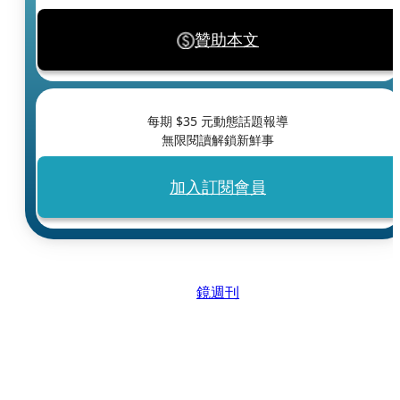
贊助本文
每期 $
35
元動態話題報導
無限閱讀解鎖新鮮事
加入訂閱會員
鏡週刊