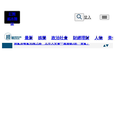
訂閱
登入
紙本雜
誌
最新
娛樂
政治社會
財經理財
人物
美
快訊
酒駕加毒駕危險上路 北市大安警一週連破2起「雙駕」
快訊
Ozone黃文廷、FEniX夏浦洋組「神隊友」 邱以太、林亭莉熱血狂奔殺青淚崩
快訊
AKIRA台北唱到一半突收兒子告白「爸爸I LOVE YOU」 驚喜林志玲同步曝光父親節「披薩蛋糕」