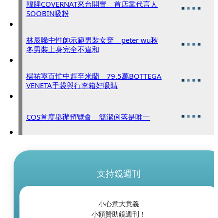
韓牌COVERNAT來台開賣 首店靠代言人
SOOBIN吸粉
林辰唏中性帥示範男裝女穿 peter wu秋
冬男裝上身完全不違和
楊祐寧百忙中趕至米蘭 79.5萬BOTTEGA
VENETA手袋與行李箱好吸睛
COS首度舉辦預覽會 簡潔俐落是唯一
支持鏡週刊
小心意大意義
小額贊助鏡週刊！