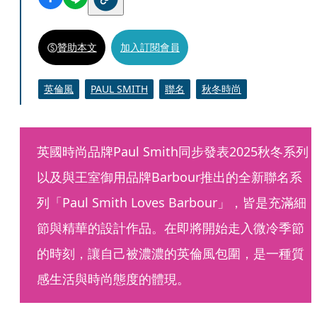
贊助本文
加入訂閱會員
英倫風
PAUL SMITH
聯名
秋冬時尚
英國時尚品牌Paul Smith同步發表2025秋冬系列
以及與王室御用品牌Barbour推出的全新聯名系
列「Paul Smith Loves Barbour」，皆是充滿細
節與精華的設計作品。在即將開始走入微冷季節
的時刻，讓自己被濃濃的英倫風包圍，是一種質
感生活與時尚態度的體現。