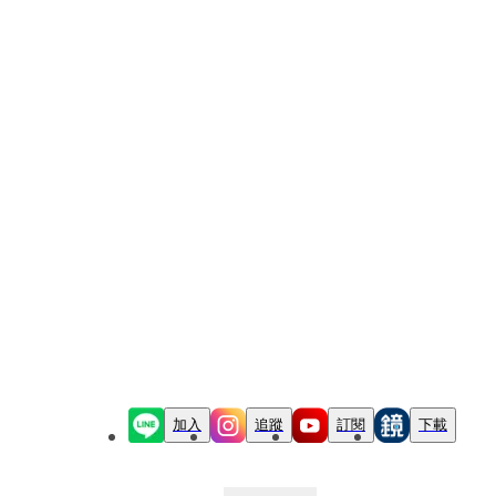
加入
追蹤
訂閱
下載