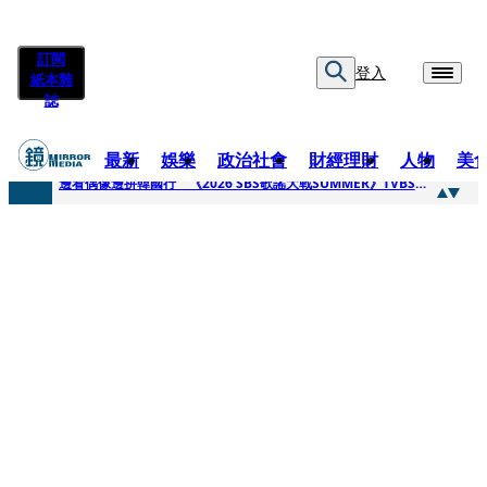
訂閱
登入
紙本雜
誌
最新
娛樂
政治社會
財經理財
人物
美
快訊
邊看偶像邊拚韓國行 《2026 SBS歌謠大戰SUMMER》TVBS直播祭追星福利
快訊
代誌大條火急跳船？ 宏碁派任李文詳接掌兆基屋管2天就喊撤出！
快訊
一句「請回去坐好」 特教生持斷掃把戳女代課老師眼睛大失血近失明