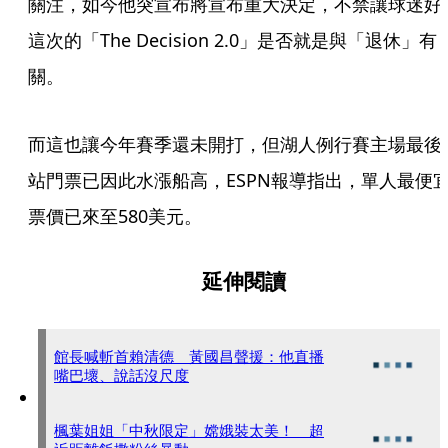
關注，如今他突宣布將宣布重大決定，不禁讓球迷好
這次的「The Decision 2.0」是否就是與「退休」有
關。
而這也讓今年賽季還未開打，但湖人例行賽主場最後
站門票已因此水漲船高，ESPN報導指出，單人最便
票價已來至580美元。
延伸閱讀
館長喊斬首賴清德 黃國昌聲援：他直播
嘴巴壞、說話沒尺度
楓葉姐姐「中秋限定」嫦娥裝太美！ 超