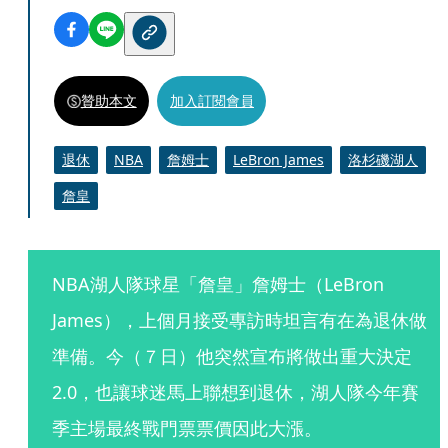
贊助本文
加入訂閱會員
退休
NBA
詹姆士
LeBron James
洛杉磯湖人
詹皇
NBA湖人隊球星「詹皇」詹姆士（LeBron 
James），上個月接受專訪時坦言有在為退休做
準備。今（７日）他突然宣布將做出重大決定
2.0，也讓球迷馬上聯想到退休，湖人隊今年賽
季主場最終戰門票票價因此大漲。