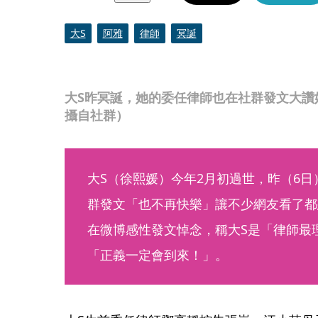
大S
阿雅
律師
冥誕
大S昨冥誕，她的委任律師也在社群發文大讚
攝自社群）
大S（徐熙媛）今年2月初過世，昨（6日
群發文「也不再快樂」讓不少網友看了都
在微博感性發文悼念，稱大S是「律師最
「正義一定會到來！」。