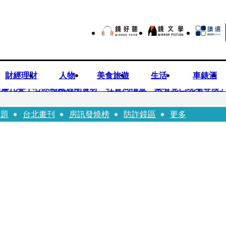
財經理財
人物
美食旅遊
生活
車錶酒
培爆托嬰中心冰箱藏過期食材 社會局稽查「業者竟已現場等候
話題
台北畫刊
房訊發燒榜
防詐鏡區
更多
Uber Eats
師供養義父黃金全入四大庫房