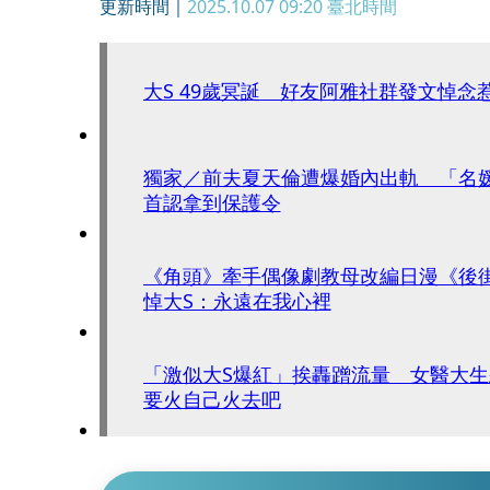
更新時間｜
2025.10.07 09:20
臺北時間
大S 49歲冥誕 好友阿雅社群發文悼念
獨家／前夫夏天倫遭爆婚內出軌 「名
首認拿到保護令
《角頭》牽手偶像劇教母改編日漫《後
悼大S：永遠在我心裡
「激似大S爆紅」挨轟蹭流量 女醫大
要火自己火去吧