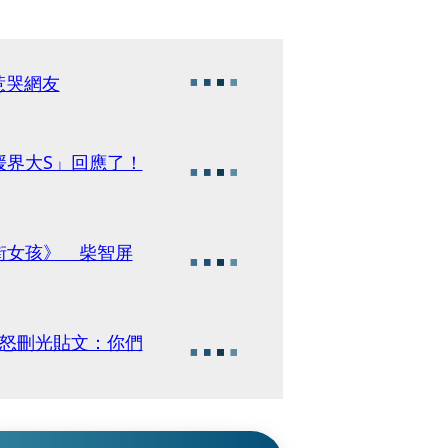
惹哭網友
媛界大S」回應了！
街女孩》 柴智屏
生怒刪光貼文：你們