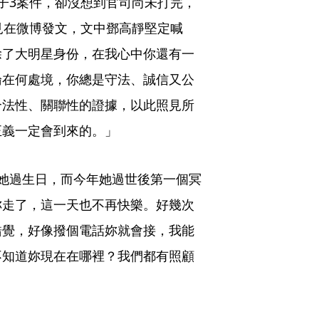
子3案件，卻沒想到官司尚未打完，
見在微博發文，文中鄧高靜堅定喊
除了大明星身份，在我心中你還有一
論在何處境，你總是守法、誠信又公
合法性、關聯性的證據，以此照見所
正義一定會到來的。」
她過生日，而今年她過世後第一個冥
妳走了，這一天也不再快樂。好幾次
錯覺，好像撥個電話妳就會接，我能
不知道妳現在在哪裡？我們都有照顧