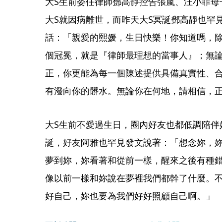
大S生前委任律師鄧高靜控告張嵐、汪小菲母
大S就因病離世，而昨天大S冥誕鄧高靜也罕
話：「親愛的熙媛，生日快樂！你知道嗎，
個冠冕，就是『律師最理想的當事人』；無
正，你更能為每一個陳述提供具備真實性、
有潑向你的髒水。無論你在何地，請相信，
大S生前不愛過生日，圈內好友也都低調陪伴
誕，好友阿雅也罕見發文說著：「想念妳，
夢到妳，妳看著和從前一樣，醒來之後有種
像以前一樣和妳說在夢裡我們都幹了什麼。
好自己，妳也要為我們好好照顧自己啊。」