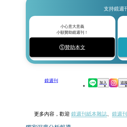
支持鏡週
小心意大意義
小額贊助鏡週刊！
贊助本文
鏡週刊
加入
追
更多內容，歡迎
鏡週刊紙本雜誌
、
鏡週