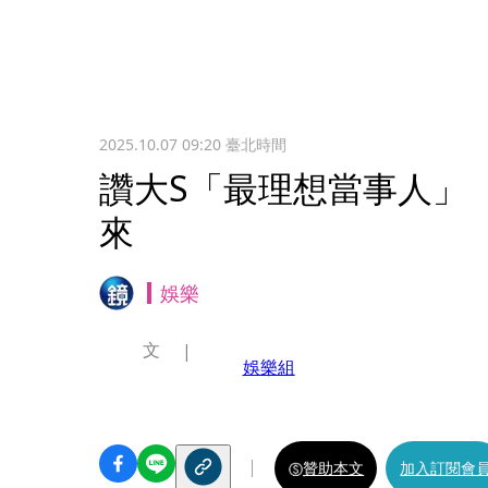
2025.10.07 09:20
臺北時間
讚大S「最理想當事人」
來
娛樂
文
娛樂組
贊助本文
加入訂閱會