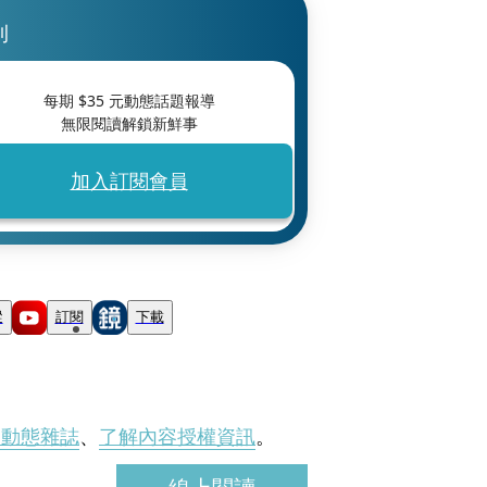
刊
每期 $
35
元動態話題報導
無限閱讀解鎖新鮮事
加入訂閱會員
蹤
訂閱
下載
刊動態雜誌
、
了解內容授權資訊
。