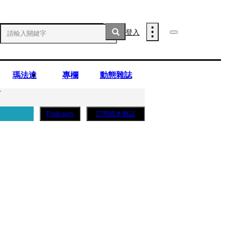
登入
瑪法達
專欄
動態雜誌
」
訂閱紙本雜誌
Podcasts