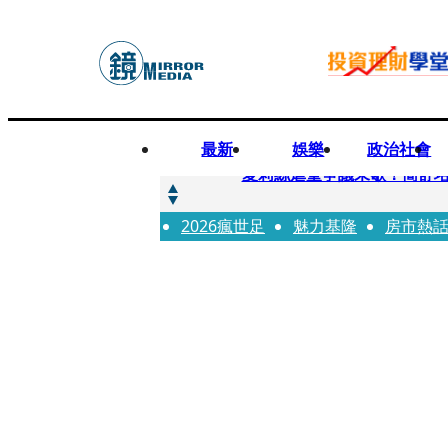
最新
娛樂
政治社會
快訊
夏莉絲虐童爭議未歇！簡舒
2026瘋世足
快訊
魅力基隆
房市熱
疊單計時算法現歧異 外送工會開戰
快訊
創「互道」詐騙慈濟！ 女律