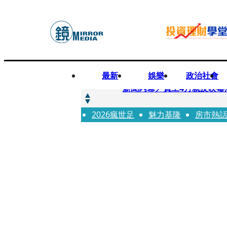
最新
娛樂
政治社會
快訊
新聞內幕／員工4月就反映毒
2026瘋世足
快訊
魅力基隆
房市熱
最年輕原民校長光環蒙塵 
快訊
果農憂颱風來襲搶收救生計