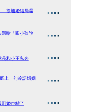
」 提離婚結局曝
夫還嗆「跟小孩說
竟是和小王私奔
法庭上一句冷語婚姻
服刑婚也離了