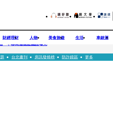
財經理財
人物
美食旅遊
生活
車錶酒
油 中聯高層隱匿鐵證曝光
話題
台北畫刊
房訊發燒榜
防詐鏡區
更多
高市議員范織欽涉貪交保
 徐欣瑩發起認購五峰鄉水梨行動