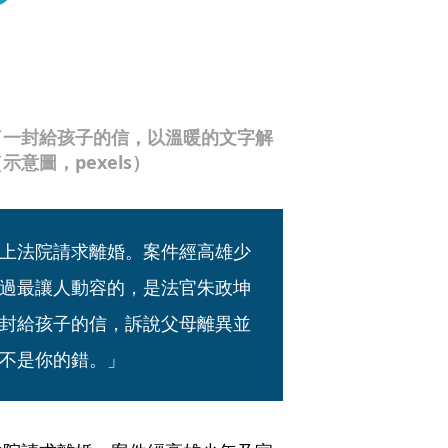
了一封給孩子的信，以溫暖的文字解
意圖，pexels）
上法院請求離婚。案件經高雄少
過最讓人動容的，是法官朱政坤
封給孩子的信，訴說父母離異並
不是你的錯。」