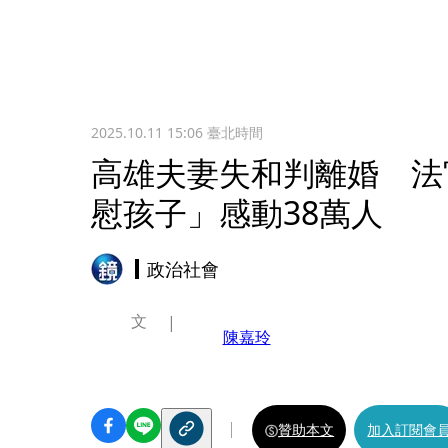
2025.10.11 15:06
臺北時間
高雄夫妻失和判離婚 法
慰孩子」感動38萬人
政治社會
文
陳嘉玲
贊助本文
加入訂閱會