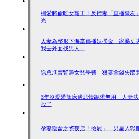
柯愛將偷吃女黨工！反控妻「直播徵友
光
人妻為整形下海當傳播妹撈金 家暴丈
我去外面找男人」
慫恿尪賣腎籌女兒學費 狠妻拿錢失蹤
3年沒愛愛尪床邊悲情跪求無用 人妻
毀了
孕妻臨盆之際夜店「撿屍」 男星入獄