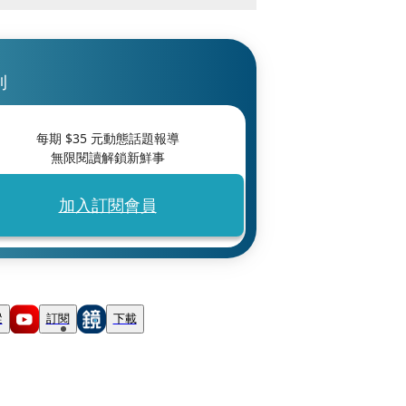
刊
每期 $
35
元動態話題報導
無限閱讀解鎖新鮮事
加入訂閱會員
蹤
訂閱
下載