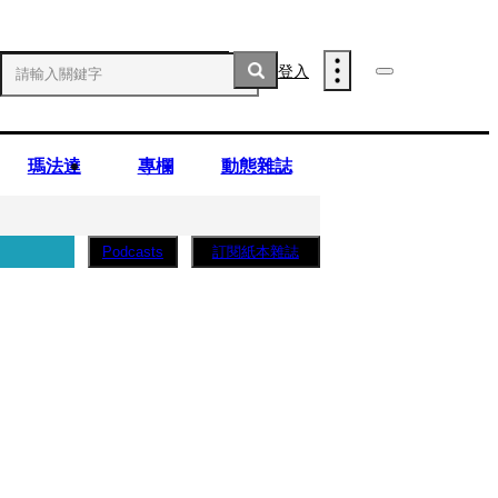
登入
瑪法達
專欄
動態雜誌
訂閱紙本雜誌
Podcasts