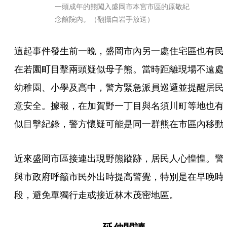
一頭成年的熊闖入盛岡市本宮市區的原敬紀
念館院內。（翻攝自岩手放送）
這起事件發生前一晚，盛岡市內另一處住宅區也有民
在若園町目擊兩頭疑似母子熊。當時距離現場不遠處
幼稚園、小學及高中，警方緊急派員巡邏並提醒居民
意安全。據報，在加賀野一丁目與名須川町等地也有
似目擊紀錄，警方懷疑可能是同一群熊在市區內移動
近來盛岡市區接連出現野熊蹤跡，居民人心惶惶。警
與市政府呼籲市民外出時提高警覺，特別是在早晚時
段，避免單獨行走或接近林木茂密地區。