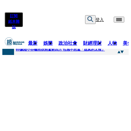
訂閱
登入
紙本雜
誌
最新
娛樂
政治社會
財經理財
人物
美
快訊
69歲陸小芬曬照狀態驚艷四方 性感不想遮「姐真的太辣」
快訊
不動產放款風險遽增 金管會嚴控金檢地政士揪出多起違規
快訊
真相大白！慈濟購疫苗遭詐10億 陳時中遺憾被抹黑：不實指控的人應道歉