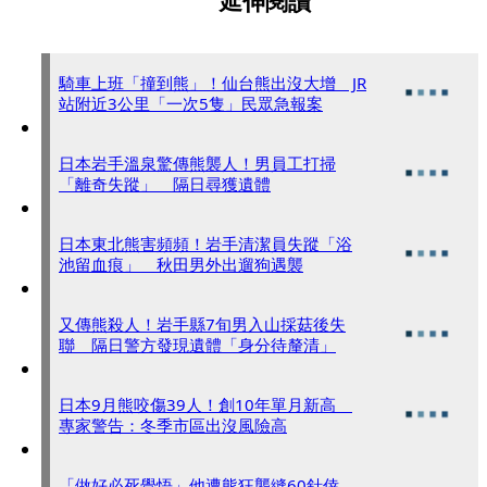
延伸閱讀
騎車上班「撞到熊」！仙台熊出沒大增 JR
站附近3公里「一次5隻」民眾急報案
日本岩手溫泉驚傳熊襲人！男員工打掃
「離奇失蹤」 隔日尋獲遺體
日本東北熊害頻頻！岩手清潔員失蹤「浴
池留血痕」 秋田男外出遛狗遇襲
又傳熊殺人！岩手縣7旬男入山採菇後失
聯 隔日警方發現遺體「身分待釐清」
日本9月熊咬傷39人！創10年單月新高
專家警告：冬季市區出沒風險高
「做好必死覺悟」他遭熊狂襲縫60針倖