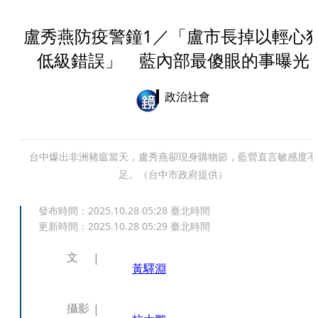
盧秀燕防疫警鐘1／「盧市長掉以輕心
低級錯誤」 藍內部最傻眼的事曝光
政治社會
台中爆出非洲豬瘟當天，盧秀燕卻現身購物節，藍營直言敏感度不
足。（台中市政府提供）
發布時間：
2025.10.28 05:28
臺北時間
更新時間：
2025.10.28 05:29
臺北時間
文
黃驛淵
攝影