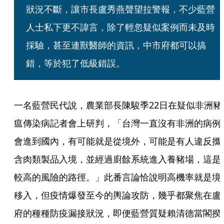
狀況不斷，讓市長盧秀燕聲望拉警報，不少藍營
人士私下更不諱言，除了輕忽疑似案例而未及時
採驗，甚至連獸醫師的資訊，中市府都可以搞
錯，等於犯了低級錯誤。
一名藍營民代說，農業部長陳駿季22日在疑似非洲豬
瘟傳染病記者會上研判，「台灣一直沒有非洲的病例
會進到國內，有可能就是從境外，可能是有人違反攜
含肉類製品入境，並經過廚餘系統進入養豬場，這是
較高的風險的路徑。」此番言論恰說明高機率就是境
移入，但疫情爆發至今的輿論攻防，幾乎都聚焦在盧
府的種種防疫漏接狀況，即便藍營質疑賴清德當閣揆