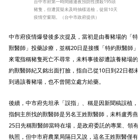
台中市府第一時間雖連夜預防性撲殺195頭
豬隻，但遭質疑未及時抽樣送檢，徒留10天
疫情空窗期。（台中市政府提供）
中市府疫情爆發後多次提及，當初是由養豬場的「特
獸醫師」投藥診療，並稱20日是接獲「特約獸醫師」
來電指稱豬隻死亡不尋常，未料事後卻遭該養豬場的
約獸醫師紀又銘出面打臉，指自己從10日到22日都未
到過該養豬場，也不曾開立處方給藥。
後續，中市府先坦承「誤指」、稱是因新聞稿誤植，
指飼主所找的獸醫師是另名王姓獸醫師，未料盧秀燕
25日先稱獸醫師當時在場，是政府委託的專業、領有
執照，但中市府農業局隔日又說，這名王姓獸醫僅有