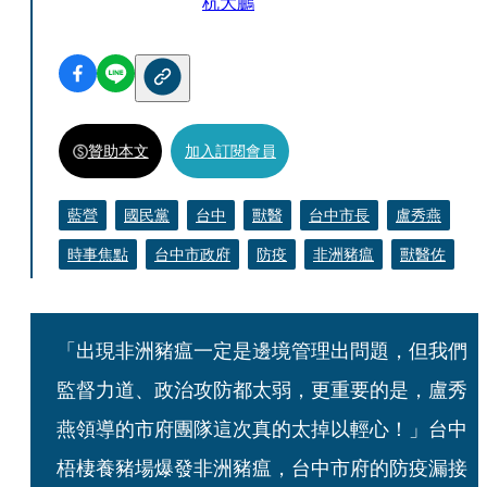
杭大鵬
贊助本文
加入訂閱會員
藍營
國民黨
台中
獸醫
台中市長
盧秀燕
時事焦點
台中市政府
防疫
非洲豬瘟
獸醫佐
「出現非洲豬瘟一定是邊境管理出問題，但我們
監督力道、政治攻防都太弱，更重要的是，盧秀
燕領導的市府團隊這次真的太掉以輕心！」台中
梧棲養豬場爆發非洲豬瘟，台中市府的防疫漏接