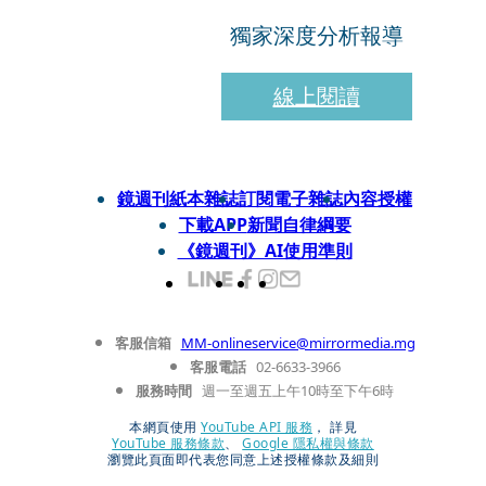
獨家深度分析報導
線上閱讀
鏡週刊紙本雜誌
訂閱電子雜誌
內容授權
下載APP
新聞自律綱要
《鏡週刊》AI使用準則
客服信箱
MM-onlineservice@mirrormedia.mg
客服電話
02-6633-3966
服務時間
週一至週五上午10時至下午6時
本網頁使用
YouTube API 服務
， 詳見
YouTube 服務條款
、
Google 隱私權與條款
瀏覽此頁面即代表您同意上述授權條款及細則