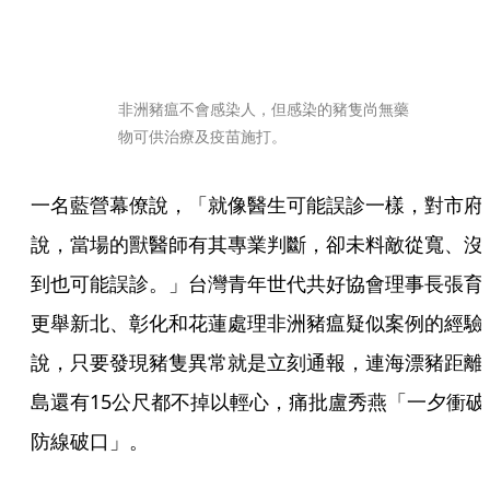
非洲豬瘟不會感染人，但感染的豬隻尚無藥
物可供治療及疫苗施打。
一名藍營幕僚說，「就像醫生可能誤診一樣，對市府
說，當場的獸醫師有其專業判斷，卻未料敵從寬、沒
到也可能誤診。」台灣青年世代共好協會理事長張育
更舉新北、彰化和花蓮處理非洲豬瘟疑似案例的經驗
說，只要發現豬隻異常就是立刻通報，連海漂豬距離
島還有15公尺都不掉以輕心，痛批盧秀燕「一夕衝破
防線破口」。