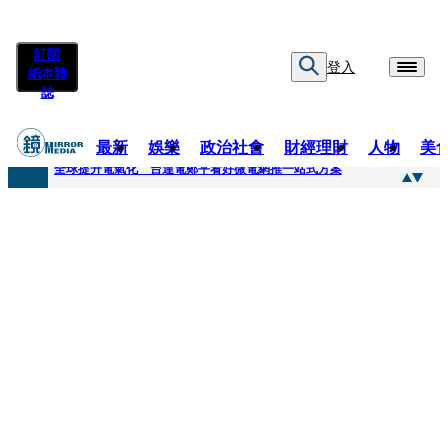
訂閱
登入
紙本雜
誌
最新
娛樂
政治社會
財經理財
人物
美
快訊
全球提升電氣化 台達電鄭平看好微電網推一站式方案
快訊
又要不副署？立院三讀藍白兒少未來帳戶 政院放話：將採必要憲政作為
快訊
agnès b.推Humanitarian系列 「give love」成今夏最暖時尚宣言