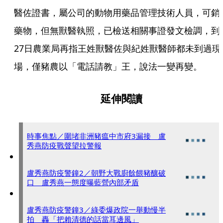
醫佐證書，屬公司的動物用藥品管理技術人員，可銷
藥物，但無獸醫執照，已檢送相關事證發文檢調，到
27日農業局再指王姓獸醫佐與紀姓獸醫師都未到過現
場，僅豬農以「電話請教」王，說法一變再變。
延伸閱讀
時事焦點／圍堵非洲豬瘟中市府3漏接 盧
秀燕防疫戰聲望拉警報
盧秀燕防疫警鐘2／朝野大戰廚餘餵豬釀破
口 盧秀燕一態度曝藍營內部矛盾
盧秀燕防疫警鐘3／綠委爆政院一舉動慢半
拍 轟「把賴清德的話當耳邊風」