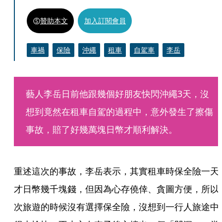
贊助本文
加入訂閱會員
車禍
保險
沖繩
租車
自駕車
李岳
藝人李岳日前他跟幾個好朋友快閃沖繩3天，沒
想到竟然在租車自駕的過程中，意外發生了擦傷
事故，賠了好幾萬塊日幣才順利解決。
重述這次的事故，李岳表示，其實租車時保全險一天
才日幣幾千塊錢，但因為心存僥倖、貪圖方便，所以
次旅遊的時候沒有選擇保全險，沒想到一行人旅途中