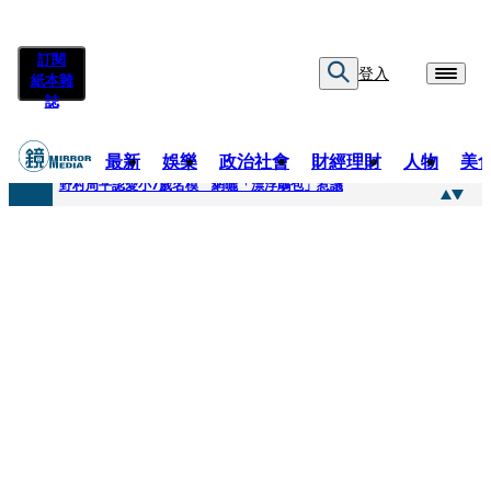
訂閱
登入
紙本雜
誌
最新
娛樂
政治社會
財經理財
人物
美
快訊
野村周平認愛小7歲名模 網曬「漂浮鵰包」惹議
快訊
8年磨一劍 陳法拉自編自導《Bloodline》進軍多倫多 柯林法洛姊弟相挺
快訊
笑著笑著就哭了 被遺忘的日本喜劇天才川島雄三 4K修復重返大銀幕