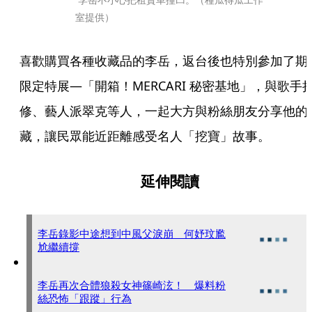
室提供）
喜歡購買各種收藏品的李岳，返台後也特別參加了期
限定特展—「開箱！MERCARI 秘密基地」，與歌手
修、藝人派翠克等人，一起大方與粉絲朋友分享他的
藏，讓民眾能近距離感受名人「挖寶」故事。
延伸閱讀
李岳錄影中途想到中風父淚崩 何妤玟尷
尬繼續撐
李岳再次合體狼殺女神篠崎泫！ 爆料粉
絲恐怖「跟蹤」行為