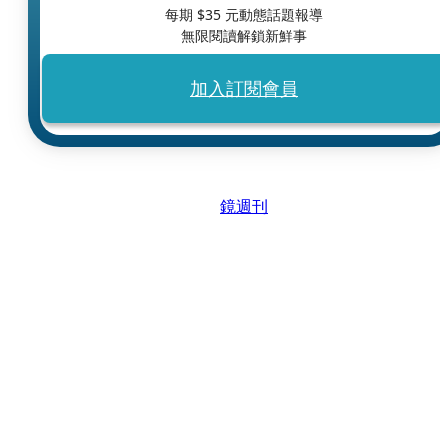
每期 $
35
元動態話題報導
無限閱讀解鎖新鮮事
加入訂閱會員
鏡週刊