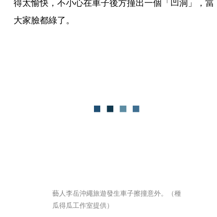
得太愉快，不小心在車子後方撞出一個「凹洞」，當
大家臉都綠了。
藝人李岳沖繩旅遊發生車子擦撞意外。（種
瓜得瓜工作室提供）