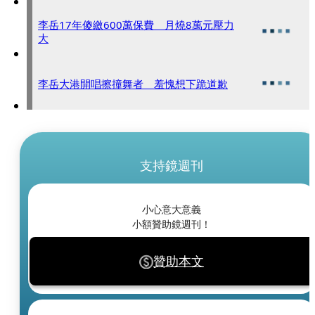
李岳17年傻繳600萬保費 月燒8萬元壓力
大
李岳大港開唱擦撞舞者 羞愧想下跪道歉
支持鏡週刊
小心意大意義
小額贊助鏡週刊！
贊助本文