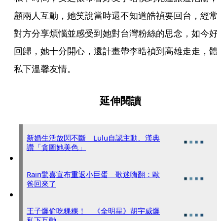
顧兩人互動，她笑說當時還不知道皓禎要回台，經常
對方分享煩惱並感受到她對台灣粉絲的思念，如今好
回歸，她十分開心，還計畫帶李晧禎到高雄走走，體
私下溫馨友情。
延伸閱讀
新婚生活放閃不斷 Lulu自認主動、漢典
讚「貪圖她美色」
Rain驚喜宣布重返小巨蛋 歌迷嗨翻：歐
爸回來了
王子爆偷吃粿粿！ 《全明星》胡宇威爆
私下互動