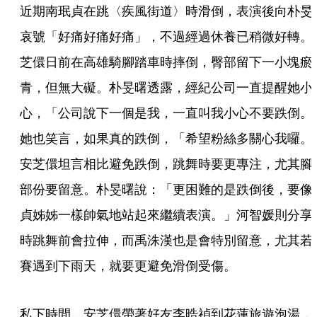
近期南珉貞在跳〈疾風街道〉時滑倒，表演後向朴旻
哀號「好痛好痛好痛」，不過經過休養已稍微好轉。
芝儇日前在高雄騎腳踏車時摔倒，臀部留下一小塊瘀
青，但無大礙。朴旻曙透露，經紀公司一直提醒她小
心，「公司說下一個是我，一直叫我小心不要跌倒。
她也笑言，如果真的跌倒，「希望粉絲多關心我囉。
安芝儇坦言相比避免跌倒，跳舞時要更專注，尤其腳
部份要留意。朴旻曙說：「更困難的是跌倒後，要像
貞姊姊一樣帥氣地站起來繼續表演。」河智媛則分享
時跳舞前會拉伸，而禹洙漢也是會特別留意，尤其若
賽遇到下雨天，就要更避免滑倒受傷。
私下時間，安芝儇帶著好友李晧禎到花蓮旅遊泡湯，