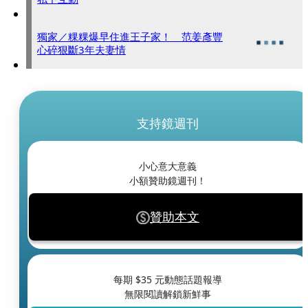
獨家／粿粿爆早住進王子家！ 范姜彥豐
心碎狠斷3年夫妻情
支持鏡週刊
小心意大意義
小額贊助鏡週刊！
贊助本文
每期 $
35
元動態話題報導
無限閱讀解鎖新鮮事