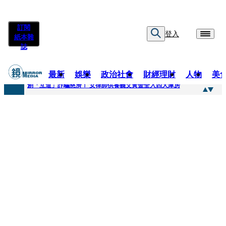
訂閱
登入
紙本雜
誌
最新
娛樂
政治社會
財經理財
人物
美
快訊
創「互道」詐騙慈濟！ 女律師供養義父黃金全入四大庫房
快訊
前時力黨魁表態「反對刪公視預算」 盼在野三思：改凍結處理受質疑項目
快訊
六強片齊聚桃影 小薰《祖先鬼》回桃影娘家 《長安的荔枝》桃影加映一票難求