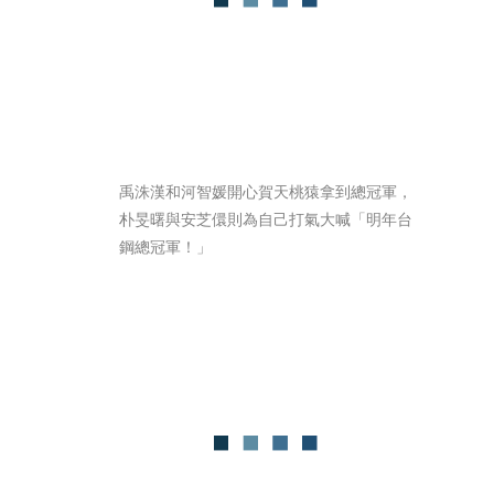
禹洙漢和河智媛開心賀天桃猿拿到總冠軍，
朴旻曙與安芝儇則為自己打氣大喊「明年台
鋼總冠軍！」