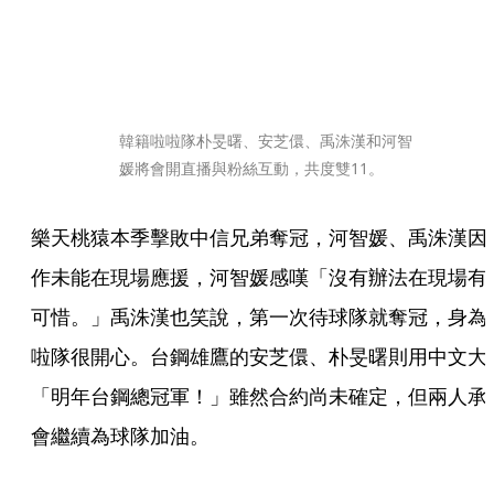
韓籍啦啦隊朴旻曙、安芝儇、禹洙漢和河智
媛將會開直播與粉絲互動，共度雙11。
樂天桃猿本季擊敗中信兄弟奪冠，河智媛、禹洙漢因
作未能在現場應援，河智媛感嘆「沒有辦法在現場有
可惜。」禹洙漢也笑說，第一次待球隊就奪冠，身為
啦隊很開心。台鋼雄鷹的安芝儇、朴旻曙則用中文大
「明年台鋼總冠軍！」雖然合約尚未確定，但兩人承
會繼續為球隊加油。