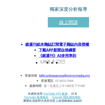
獨家深度分析報導
線上閱讀
鏡週刊紙本雜誌
訂閱電子雜誌
內容授權
下載APP
新聞自律綱要
《鏡週刊》AI使用準則
客服信箱
MM-onlineservice@mirrormedia.mg
客服電話
02-6633-3966
服務時間
週一至週五上午10時至下午6時
本網頁使用
YouTube API 服務
， 詳見
YouTube 服務條款
、
Google 隱私權與條款
瀏覽此頁面即代表您同意上述授權條款及細則