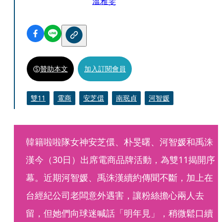
溫雅雯
贊助本文
加入訂閱會員
雙11
電商
安芝儇
南珉貞
河智媛
韓籍啦啦隊女神安芝儇、朴旻曙、河智媛和禹洙
漢今（30日）出席電商品牌活動，為雙11揭開序
幕。近期河智媛、禹洙漢續約傳聞不斷，加上在
台經紀公司老闆意外遇害，讓粉絲擔心兩人去
留，但她們向球迷喊話「明年見」，稍微鬆口續