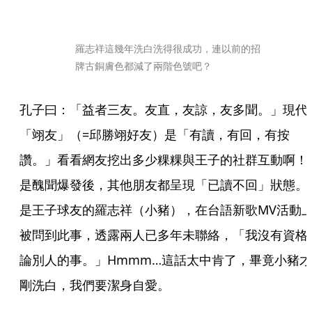
羅志祥這幾年洗白洗得很成功，連以前的招
牌古銅膚色都減了兩階色號吧？
孔子曰：「益者三友。友直，友諒，友多聞。」現代
「翊友」（=邱勝翊好友）是「有讀，有回，有按
讚。」看看網友挖出多少粿粿與王子的社群互動啊！
是醜聞爆發後，其他朋友都呈現「已讀不回」狀態。
是王子球友的羅志祥（小豬），在台語新歌MV活動
被問到此事，透露兩人已多年未聯絡，「我沒有資格
論別人的事。」Hmmm…這話太中肯了，畢竟小豬才
剛洗白，我們要潔身自愛。