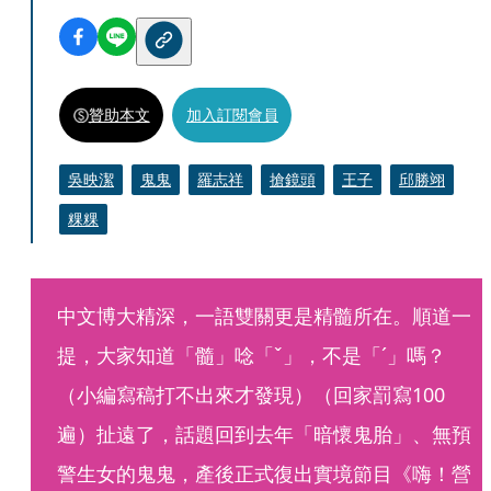
贊助本文
加入訂閱會員
吳映潔
鬼鬼
羅志祥
搶鏡頭
王子
邱勝翊
粿粿
中文博大精深，一語雙關更是精髓所在。順道一
提，大家知道「髓」唸「ˇ」，不是「ˊ」嗎？
（小編寫稿打不出來才發現）（回家罰寫100
遍）扯遠了，話題回到去年「暗懷鬼胎」、無預
警生女的鬼鬼，產後正式復出實境節目《嗨！營