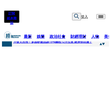
訂閱
登入
紙本雜
誌
最新
娛樂
政治社會
財經理財
人物
美
快訊
川普又出招！多晶矽產品課15%關稅12月生效 經濟部回應了
快訊
超速肇事停工一年首度受訪 廣末涼子被次子點醒！哽咽吐露：不再偽裝完美
快訊
真相一把抓／蕭敬騰 A-Lin同框有一腿 彭佳慧聞腋女青年