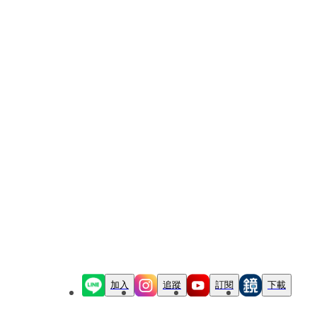
加入
追蹤
訂閱
下載