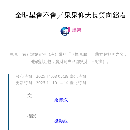
全明星會不會／鬼鬼仰天長笑向錢看
娛樂
鬼鬼（右）遭姚元浩（左）爆料「暗懷鬼胎」，藉女兒抓周之名，
他硬討紅包，貪財到自己都笑芬（=笑瘋）。
發布時間：
2025.11.08 05:28
臺北時間
更新時間：
2025.11.10 14:14
臺北時間
文
余樂珠
攝影
攝影組