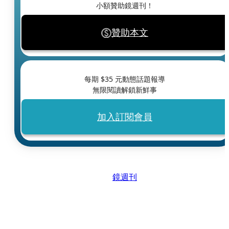
小額贊助鏡週刊！
贊助本文
每期 $
35
元動態話題報導
無限閱讀解鎖新鮮事
加入訂閱會員
鏡週刊