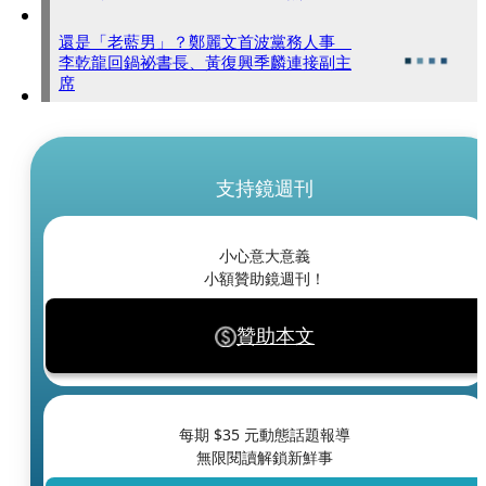
還是「老藍男」？鄭麗文首波黨務人事
李乾龍回鍋祕書長、黃復興季麟連接副主
席
支持鏡週刊
小心意大意義
小額贊助鏡週刊！
贊助本文
每期 $
35
元動態話題報導
無限閱讀解鎖新鮮事