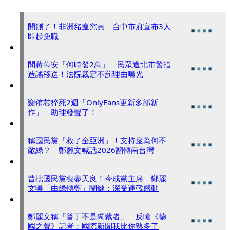
開鍘了！非洲豬瘟究責 台中市府宣布3人
即起免職
問蔣萬安「何時發2萬」 民眾遭北市警指
造謠移送！法院裁定不罰理由曝光
謝侑芯猝死2週「OnlyFans更新多部新
作」 助理發聲了！
稱國民黨「救了全亞洲」！支持度為何不
敵綠？ 鄭麗文喊話2026翻轉南台灣
昔批國民黨喪盡天良！今成黨主席 鄭麗
文曝「由綠轉藍」關鍵：深受連戰感動
鄭麗文稱「普丁不是獨裁者」 反嗆《德
國之聲》記者：國際新聞我比你熟多了