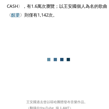
CASH〉，有1.6萬次瀏覽；以王安國個人為名的歌曲
〈
醒夢
〉則僅有1,142次。
王安國過去曾以嘻哈團體發布音樂作品。
（翻攝自YouTube  猿人AWT）