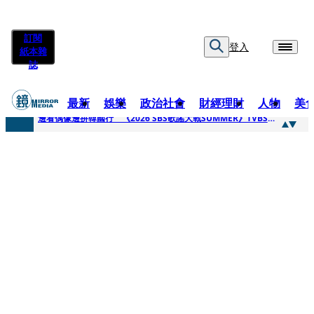
訂閱
登入
紙本雜
誌
最新
娛樂
政治社會
財經理財
人物
美
快訊
邊看偶像邊拚韓國行 《2026 SBS歌謠大戰SUMMER》TVBS直播祭追星福利
快訊
代誌大條火急跳船？ 宏碁派任李文詳接掌兆基屋管2天就喊撤出！
快訊
一句「請回去坐好」 特教生持斷掃把戳女代課老師眼睛大失血近失明