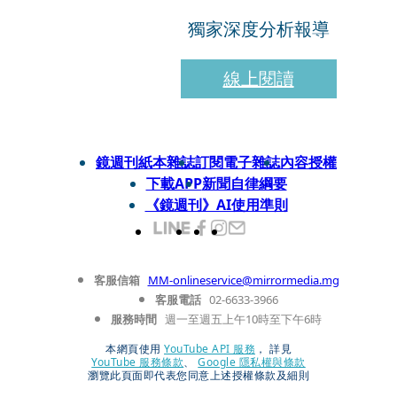
獨家深度分析報導
線上閱讀
鏡週刊紙本雜誌
訂閱電子雜誌
內容授權
下載APP
新聞自律綱要
《鏡週刊》AI使用準則
客服信箱
MM-onlineservice@mirrormedia.mg
客服電話
02-6633-3966
服務時間
週一至週五上午10時至下午6時
本網頁使用
YouTube API 服務
， 詳見
YouTube 服務條款
、
Google 隱私權與條款
瀏覽此頁面即代表您同意上述授權條款及細則