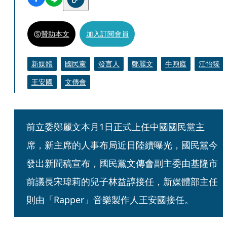
贊助本文
加入訂閱會員
新媒體
國民黨
發言人
鄭麗文
牛煦庭
江怡臻
王安國
文傳會
前立委鄭麗文本月1日正式上任中國國民黨主
席，新主席的人事布局近日陸續曝光，國民黨今
發出新聞稿宣布，國民黨文傳會副主委由基隆市
前議長宋瑋莉的兒子林益諄接任，新媒體部主任
則由「Rapper」音樂製作人王安國接任。