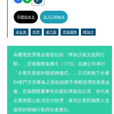
贊助本文
加入訂閱會員
基金會
慈濟
涮乃葉
雲雀國際
樺加沙
為響應慈濟基金會發起的「樺加沙風災援助行
動」，雲雀國際集團今（17日）在總公司舉行
「企業共善簽約暨捐贈儀式」，正式將旗下全臺
84家門市所募集之善款捐贈予佛教慈濟慈善基金
會。雲雀國際董事長佐藤拓男親自出席，並代表
企業將愛心款項交付慈濟，展現企業對國際人道
援助的積極行動與社會責任。