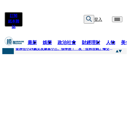
訂閱
登入
紙本雜
誌
最新
娛樂
政治社會
財經理財
人物
美
快訊
姜厚任小24歲女友爆當小三、假學歷！ 友「扯郭台銘」曝交往內幕：我們又不像他
快訊
與AOP仲裁案二階段判斷出爐 藥華藥：財務、業務無重大影響
快訊
女公關欠50萬 3惡煞闖包廂性侵逼吞精！嗆讓全台看影片