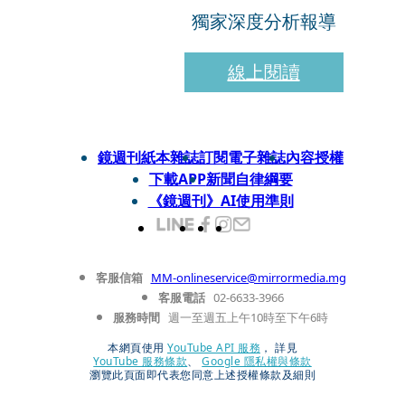
獨家深度分析報導
線上閱讀
鏡週刊紙本雜誌
訂閱電子雜誌
內容授權
下載APP
新聞自律綱要
《鏡週刊》AI使用準則
客服信箱
MM-onlineservice@mirrormedia.mg
客服電話
02-6633-3966
服務時間
週一至週五上午10時至下午6時
本網頁使用
YouTube API 服務
， 詳見
YouTube 服務條款
、
Google 隱私權與條款
瀏覽此頁面即代表您同意上述授權條款及細則