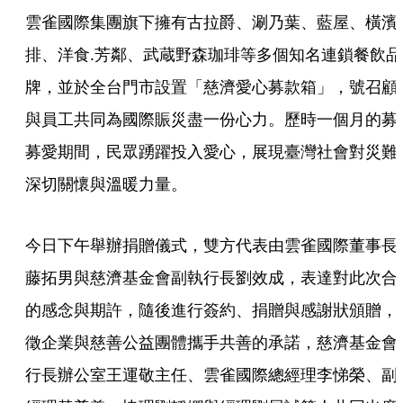
雲雀國際集團旗下擁有古拉爵、涮乃葉、藍屋、橫濱
排、洋食.芳鄰、武蔵野森珈琲等多個知名連鎖餐飲品
牌，並於全台門市設置「慈濟愛心募款箱」，號召顧
與員工共同為國際賑災盡一份心力。歷時一個月的募
募愛期間，民眾踴躍投入愛心，展現臺灣社會對災難
深切關懷與溫暖力量。
今日下午舉辦捐贈儀式，雙方代表由雲雀國際董事長
藤拓男與慈濟基金會副執行長劉效成，表達對此次合
的感念與期許，隨後進行簽約、捐贈與感謝狀頒贈，
徵企業與慈善公益團體攜手共善的承諾，慈濟基金會
行長辦公室王運敬主任、雲雀國際總經理李悌榮、副