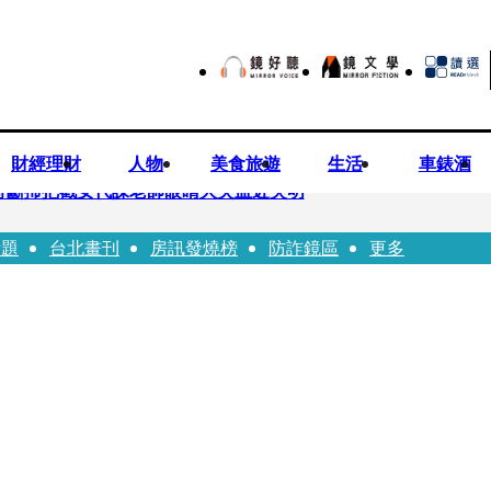
財經理財
人物
美食旅遊
生活
車錶酒
持斷掃把戳女代課老師眼睛大失血近失明
話題
台北畫刊
房訊發燒榜
防詐鏡區
更多
油 中聯高層隱匿鐵證曝光
害人上當 警局長女兒淪詐騙犯遭判刑