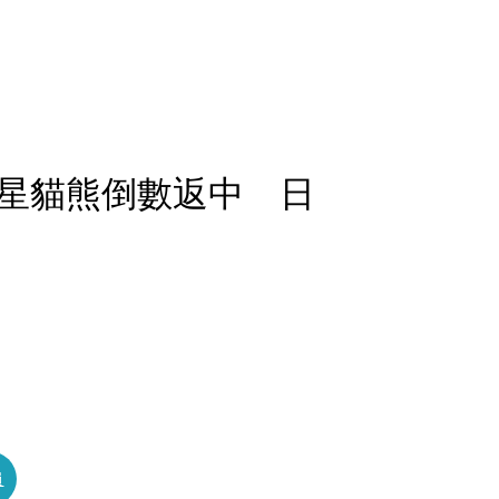
星貓熊倒數返中 日
員