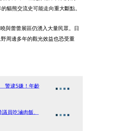
年的貓熊交流史可能走向重大斷點。
，曉曉與蕾蕾展區仍湧入大量民眾。日
上野周邊多年的觀光效益也恐受重
 警逮5嫌！年齡
參議員吃滷肉飯、