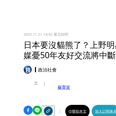
2025.11.21 14:42
臺北時間
日本要沒貓熊了？上野明
媒憂50年友好交流將中斷
政治社會
文
蘇育宣
贊助本文
加入訂閱會