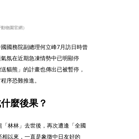
野動物園官網）
國國務院副總理何立峰7月訪日時曾
項氣氛在近期急凍情勢中已明顯停
贈送貓熊」的計畫也傳出已被暫停，
留程序恐難推進。
成什麼後果？
貓熊「林林」去世後，再次遭逢「全國
蘭亮相以來，一直是象徵中日友好的