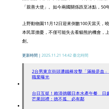
「親善大使」。如今兩國關係跌至冰點，50
上野動物園11月12日迎來倒數100天當天
本民眾擔憂，不僅可能失去看貓熊的機會，
創。
更新時間｜
2025.11.21 14:42
臺北時間
2台男東京街頭遭鐵棒攻擊「滿臉是血」
職業曝光
台日互挺！賴清德曬日本水產午餐 日
芒果回禮：德不孤、必有鄰