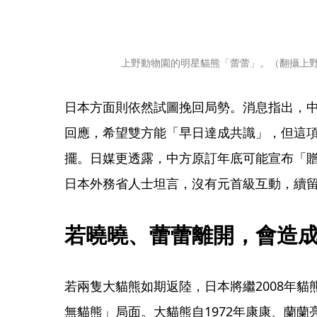
上野動物園的明星貓熊「蕾蕾」。（翻攝上
日本方面則依然試圖挽回局勢。消息指出，中
回應，希望雙方能「早日達成共識」，但這
擺。日媒更透露，中方原訂年底可能宣布「
日本外務省人士坦言，沒有元首級互動，續
若曉曉、蕾蕾離開，會造
若兩隻大貓熊如期返陸，日本將繼2008年
無貓熊」局面。大貓熊自1972年康康、蘭