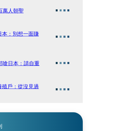
百萬人朝聖
日本：別想一面賺
部嗆日本：請自重
養殖戶：從沒見過
刊