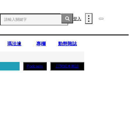
登入
瑪法達
專欄
動態雜誌
訂閱紙本雜誌
Podcasts