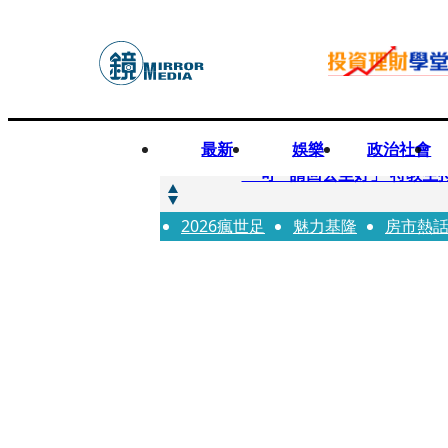
最新
娛樂
政治社會
快訊
一句「請回去坐好」 特教生
2026瘋世足
快訊
魅力基隆
房市熱
新聞內幕／員工4月就反映毒
快訊
新聞內幕／提供詐團提款卡