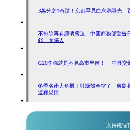
3萬分之1奇蹟！京都罕見白烏鴉曝光 
不排除再有經濟脅迫 中國商務部警告
錢一面傷人
G20李強就是不見高市早苗！ 中外交
冬季名產大危機！牡蠣殼全空了 廣島
這種災情
支持鏡週