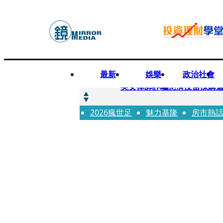
最新
娛樂
政治社會
快訊
美女律師詐騙慈濟疫苗採購逾
2026瘋世足
快訊
魅力基隆
房市熱
才爆「皮克敏」爭議又來！柯
快訊
SJ始源真的可以 驚喜現身