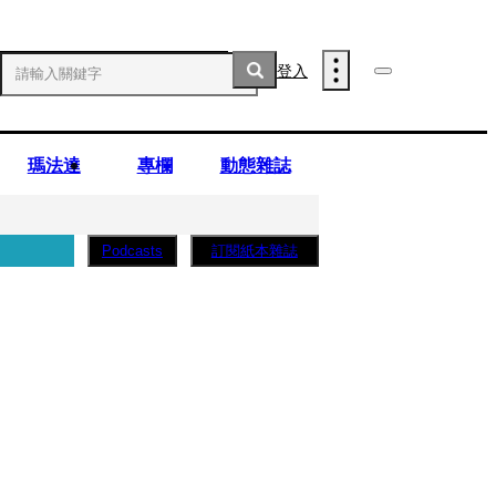
登入
瑪法達
專欄
動態雜誌
訂閱紙本雜誌
Podcasts