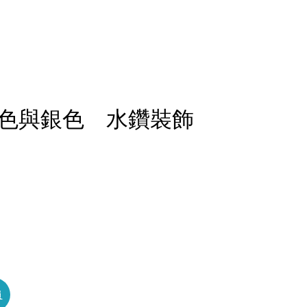
紅色與銀色 水鑽裝飾
員