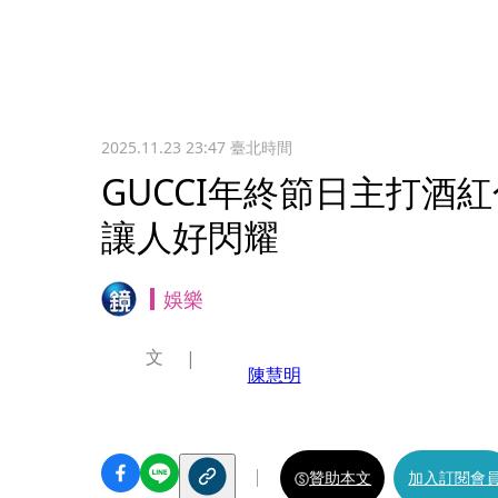
2025.11.23 23:47
臺北時間
GUCCI年終節日主打酒
讓人好閃耀
娛樂
文
陳慧明
贊助本文
加入訂閱會