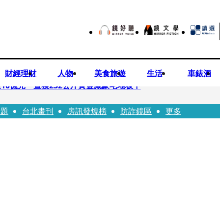
財經理財
人物
美食旅遊
生活
車錶酒
10億元 查獲232公斤黃金藏豪宅地板下
話題
台北畫刊
房訊發燒榜
防詐鏡區
更多
文哲生日照撞《VOGUE》 陳智菡遭轟侵權急改圖
早餐店認證應援 幽默提醒「記得常換照」