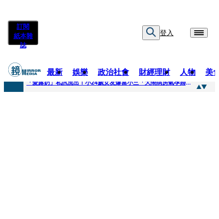
訂閱
登入
紙本雜
誌
最新
娛樂
政治社會
財經理財
人物
美
快訊
「愛露奶」私訊流出！小24歲女友爆當小三「大鬧病房氣孕婦」 姜厚任不忍回應了
快訊
台玻夫人稱長子抑鬱輕生 兒媳譚以欣：若愛只在完全順從才給予，就不是無條件的愛
快訊
廖峻中風前妻「父親節餵飯照顧」 兒曬溫馨背影感慨：不計前嫌的真愛