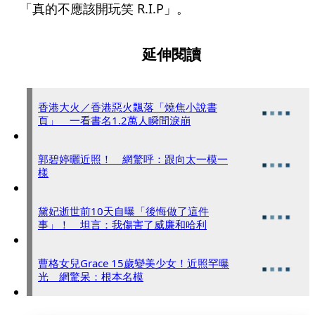
「真的不應該開玩笑 R.I.P」。
延伸閱讀
香港大火／香港惡火飄落「燒焦小說書
頁」 一看書名1.2萬人瞬間淚崩
郭碧婷曬近照！ 網驚呼：跟向太一模一
樣
黛妃逝世前10天自曝「後悔做了這件
事」！ 坦言：我傷害了威廉和哈利
曹格女兒Grace 15歲變美少女！近照罕曝
光 網驚呆：根本名模