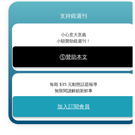
支持鏡週刊
小心意大意義
小額贊助鏡週刊！
贊助本文
每期 $
35
元動態話題報導
無限閱讀解鎖新鮮事
加入訂閱會員