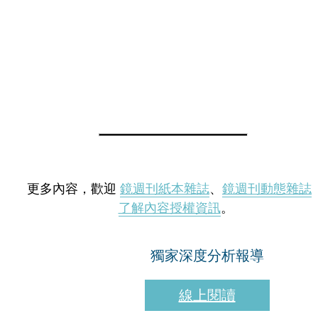
更多內容，歡迎
鏡週刊紙本雜誌
、
鏡週刊動態雜誌
了解內容授權資訊
。
獨家深度分析報導
線上閱讀