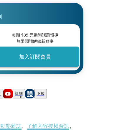
刊
每期 $
35
元動態話題報導
無限閱讀解鎖新鮮事
加入訂閱會員
蹤
訂閱
下載
刊動態雜誌
、
了解內容授權資訊
。