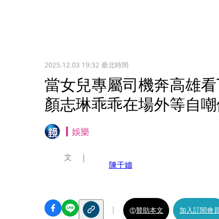
2025.12.03 19:32
臺北時間
當女兒專屬司機奔高雄看T
顏志琳乖乖在場外等自嘲
娛樂
文
陳于嬙
贊助本文
加入訂閱會