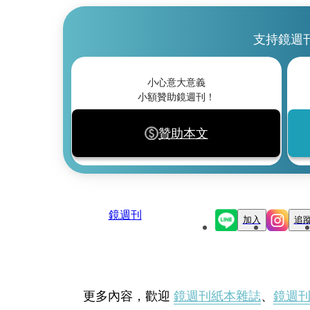
支持鏡週
小心意大意義
小額贊助鏡週刊！
贊助本文
鏡週刊
加入
追
更多內容，歡迎
鏡週刊紙本雜誌
、
鏡週