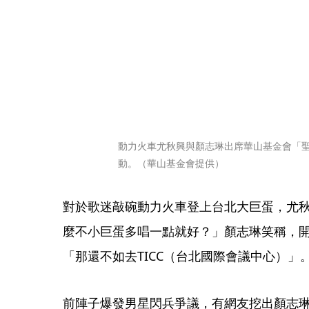
動力火車尤秋興與顏志琳出席華山基金會「聖
動。（華山基金會提供）
對於歌迷敲碗動力火車登上台北大巨蛋，尤
麼不小巨蛋多唱一點就好？」顏志琳笑稱，開
「那還不如去TICC（台北國際會議中心）」
前陣子爆發男星閃兵爭議，有網友挖出顏志