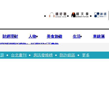
財經理財
人物
美食旅遊
生活
車錶酒
高雄模組B擴產、目標2029年量產
話題
台北畫刊
房訊發燒榜
防詐鏡區
更多
！14年豪門婚碎原因曝 岳母徐莉玲風暴意外揭家族祕辛
劇《燈怪》新北場改期演出