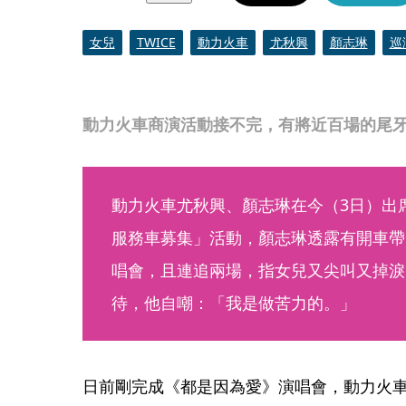
女兒
TWICE
動力火車
尤秋興
顏志琳
巡
動力火車商演活動接不完，有將近百場的尾
動力火車尤秋興、顏志琳在今（3日）出
服務車募集」活動，顏志琳透露有開車帶兩
唱會，且連追兩場，指女兒又尖叫又掉淚
待，他自嘲：「我是做苦力的。」
日前剛完成《都是因為愛》演唱會，動力火