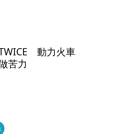
WICE 動力火車
做苦力
員