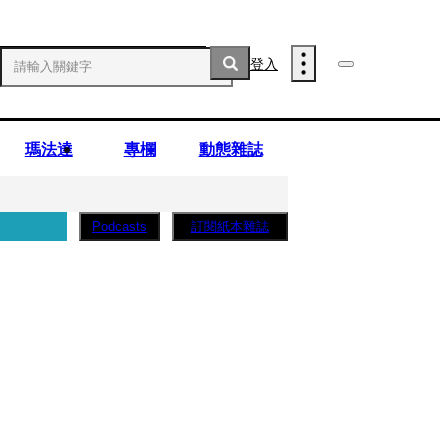
登入
瑪法達
專欄
動態雜誌
訂閱紙本雜誌
Podcasts