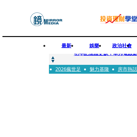
最新
娛樂
政治社會
快訊
明年記憶體更缺！華邦電啟動
2026瘋世足
快訊
魅力基隆
房市熱
5566小刀爆離婚台玻千金
快訊
白海豚颱風攪局 客家親子