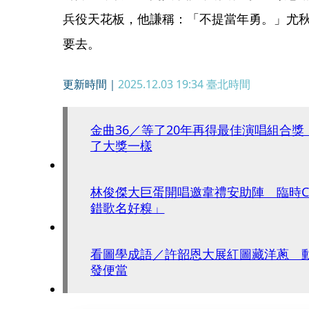
兵役天花板，他謙稱：「不提當年勇。」尤秋
要去。
更新時間｜
2025.12.03 19:34
臺北時間
金曲36／等了20年再得最佳演唱組合
了大獎一樣
林俊傑大巨蛋開唱邀韋禮安助陣 臨時C
錯歌名好糗」
看圖學成語／許韶恩大展紅圖藏洋蔥 
發便當