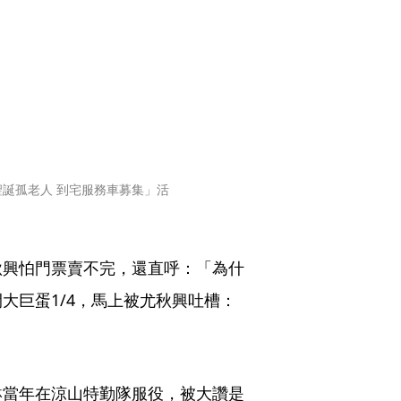
誕孤老人 到宅服務車募集」活
秋興怕門票賣不完，還直呼：「為什
大巨蛋1/4，馬上被尤秋興吐槽：
。
琳當年在涼山特勤隊服役，被大讚是