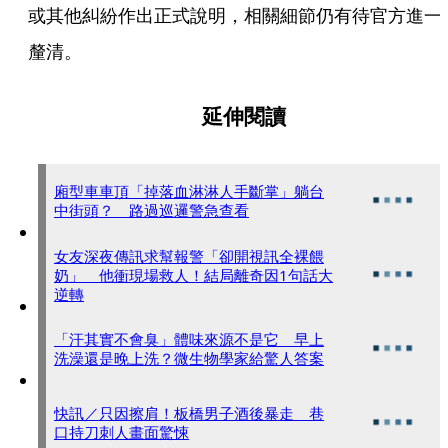
或其他糾紛作出正式說明，相關細節仍有待官方進一
釐清。
延伸閱讀
廂型車車頂「掉落血淋淋人手斷掌」躺台
中街頭？ 路過巡邏警急查看
女友深夜傳訊求幫報警「卻開視訊全裸餵
奶」 他衝現場救人！結局離奇因1句話大
逆轉
「汗其實不會臭」體味來源不是它 早上
洗澡還是晚上洗？微生物學家給驚人答案
快訊／只因擦肩！板橋男子酒後暴走 巷
口持刀刺人畫面驚悚