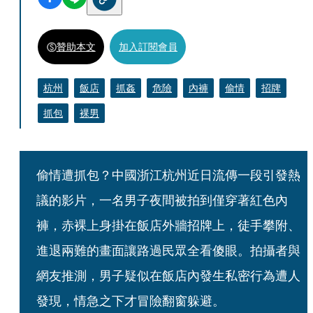
贊助本文
加入訂閱會員
杭州
飯店
抓姦
危險
內褲
偷情
招牌
抓包
裸男
偷情遭抓包？中國浙江杭州近日流傳一段引發熱
議的影片，一名男子夜間被拍到僅穿著紅色內
褲，赤裸上身掛在飯店外牆招牌上，徒手攀附、
進退兩難的畫面讓路過民眾全看傻眼。拍攝者與
網友推測，男子疑似在飯店內發生私密行為遭人
發現，情急之下才冒險翻窗躲避。