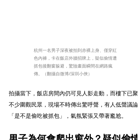
杭州一名男子深夜被拍到赤裸上身、僅穿紅
色內褲，卡在飯店外牆招牌上，疑似偷情遭
抓包後翻窗躲避，驚險畫面瞬間在網路瘋
傳。（翻攝自微博/深圳小俠）
拍攝當下，飯店房間內仍可見人影走動，而樓下已聚
不少圍觀民眾，現場不時傳出驚呼聲，有人低聲議論
「是不是偷吃被抓包」，氣氛緊張又帶著尷尬。
男子為何會爬出窗外？疑似偷情