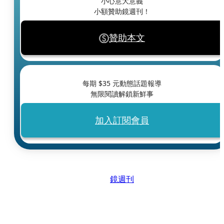
小心意大意義
小額贊助鏡週刊！
贊助本文
每期 $
35
元動態話題報導
無限閱讀解鎖新鮮事
加入訂閱會員
鏡週刊