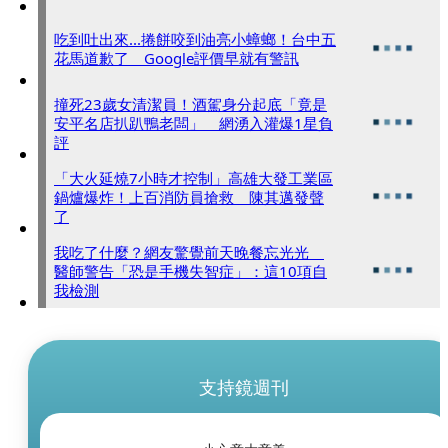
吃到吐出來...捲餅咬到油亮小蟑螂！台中五
花馬道歉了 Google評價早就有警訊
撞死23歲女清潔員！酒駕身分起底「竟是
安平名店扒趴鴨老闆」 網湧入灌爆1星負
評
「大火延燒7小時才控制」高雄大發工業區
鍋爐爆炸！上百消防員搶救 陳其邁發聲
了
我吃了什麼？網友驚覺前天晚餐忘光光
醫師警告「恐是手機失智症」：這10項自
我檢測
支持鏡週刊