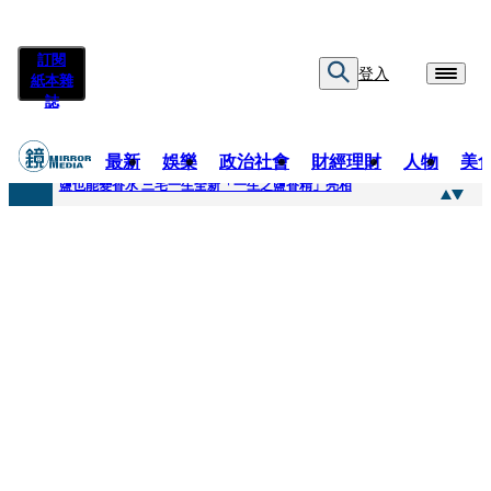
訂閱
登入
紙本雜
誌
最新
娛樂
政治社會
財經理財
人物
美
快訊
鹽也能變香水 三宅一生全新「一生之鹽香精」亮相
快訊
不堪妻子碎念情緒失控 桃園八旬翁毆妻致死檢聲押
快訊
蔡依珊撕掉「完美」標籤！ 認了「我也會崩潰」：傷口終究會癒合