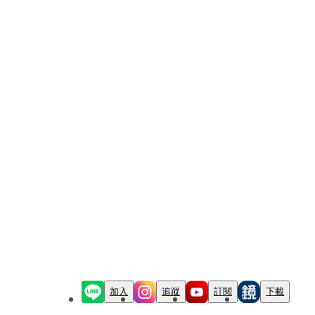
加入
追蹤
訂閱
下載