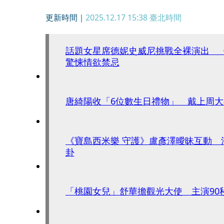
更新時間｜
2025.12.17 15:38
臺北時間
話題女星席德妮史威尼挑戰全裸演出 
驚悚情欲禁忌
唐綺陽收「6位數生日禮物」 戴上周
《寶島西米樂 守護》盧彥澤曖昧互動 
卦
「桃園女兒」舒華擔觀光大使 主演90