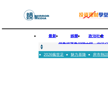
最新
娛樂
政治社會
快訊
酒駕加毒駕危險上路 北市大
2026瘋世足
快訊
魅力基隆
房市熱
Ozone黃文廷、FEniX
快訊
AKIRA台北唱到一半突收兒