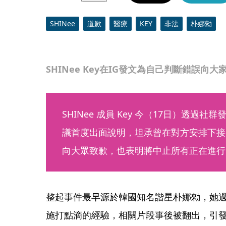
SHINee
道歉
醫療
KEY
非法
朴娜勑
SHINee Key在IG發文為自己判斷錯誤向大
SHINee 成員 Key 今（17日）透過
議首度出面說明，坦承曾在對方安排下接
向大眾致歉，也表明將中止所有正在進行
整起事件最早源於韓國知名諧星朴娜勑，她
施打點滴的經驗，相關片段事後被翻出，引