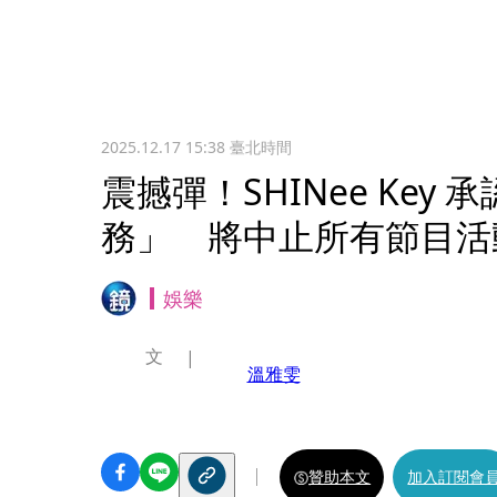
2025.12.17 15:38
臺北時間
震撼彈！SHINee Key
務」 將中止所有節目活
娛樂
文
溫雅雯
贊助本文
加入訂閱會