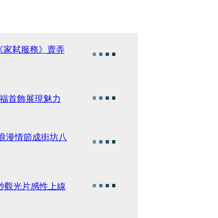
《家弒服務》賣弄
大福首飾展現魅力
浪漫情節成街坊八
秒觀光片感性上線