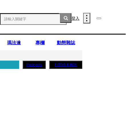
登入
瑪法達
專欄
動態雜誌
訂閱紙本雜誌
Podcasts
薩蛋糕」