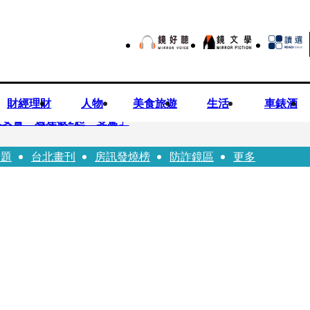
財經理財
人物
美食旅遊
生活
車錶酒
安警一週連破2起「雙駕」
話題
台北畫刊
房訊發燒榜
防詐鏡區
更多
夏浦洋組「神隊友」 邱以太、林亭莉熱血狂奔殺青淚崩
子告白「爸爸I LOVE YOU」 驚喜林志玲同步曝光父親節「披