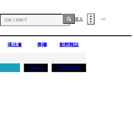
登入
瑪法達
專欄
動態雜誌
訂閱紙本雜誌
Podcasts