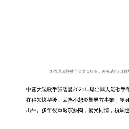
李依瑾因憂鬱症淡出演藝圈，再有消息已經
中國大陸歌手張碧晨2021年爆出與人氣歌
在得知懷孕後，因為不想影響男方事業，隻
出生。多年後重返演藝圈，備受同情，粉絲