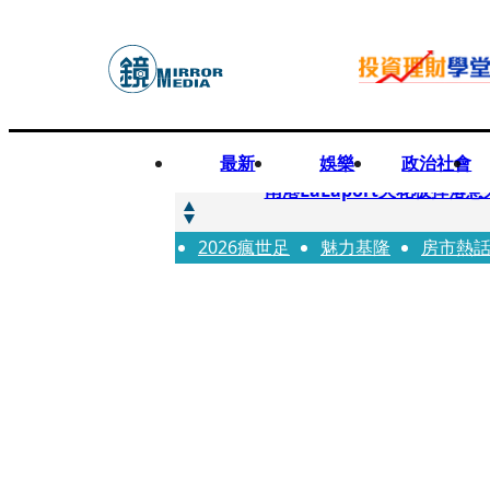
最新
娛樂
政治社會
快訊
南港LaLaport天花板掉
2026瘋世足
快訊
魅力基隆
房市熱
川普又出招！多晶矽產品課15
快訊
美伊衝突要注意！ 台塑四寶