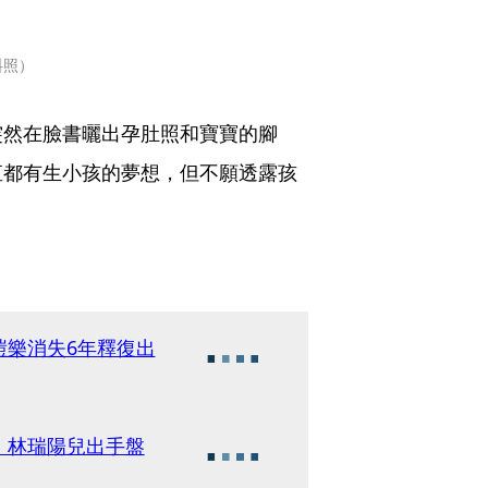
料照）
突然在臉書曬出孕肚照和寶寶的腳
直都有生小孩的夢想，但不願透露孩
愷樂消失6年釋復出
 林瑞陽兒出手盤