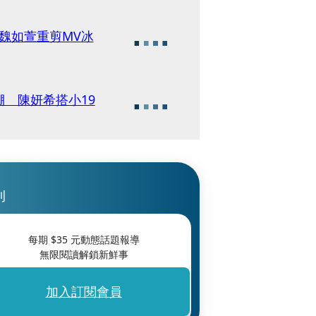
魏如萱重剪MV冰
 陳妍希搭小19
刊
每期 $
35
元動態話題報導
無限閱讀解鎖新鮮事
加入訂閱會員