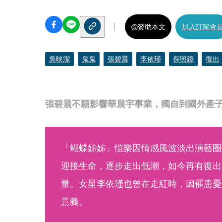
贊助本文
加入訂閱會
吳映潔
鬼鬼
張碧晨
李依瑾
探照鏡
復出
張碧晨不願影響華晨宇事業，獨自到國外產
「蝴蝶姊姊」愷樂因情感風波淡出演藝圈
迎接生命，逐步走出低潮，如今再有復出
量。女星李依瑾也曾在走紅時，因罹患憂
意義。