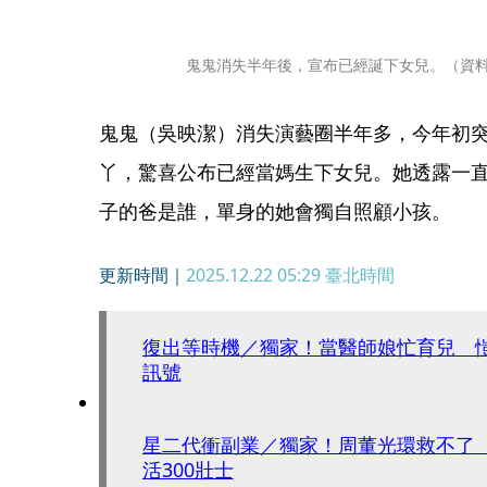
鬼鬼消失半年後，宣布已經誕下女兒。（資
鬼鬼（吳映潔）消失演藝圈半年多，今年初
丫，驚喜公布已經當媽生下女兒。她透露一
子的爸是誰，單身的她會獨自照顧小孩。
更新時間｜
2025.12.22 05:29
臺北時間
復出等時機／獨家！當醫師娘忙育兒 
訊號
星二代衝副業／獨家！周董光環救不了
活300壯士