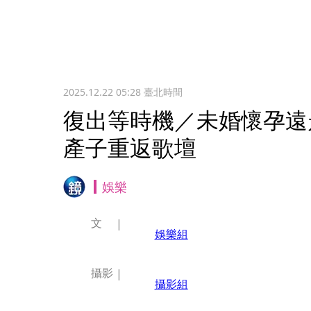
2025.12.22 05:28
臺北時間
復出等時機／未婚懷孕遠
產子重返歌壇
娛樂
文
娛樂組
攝影
攝影組