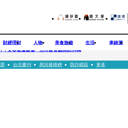
財經理財
人物
美食旅遊
生活
車錶酒
落意外！女客疑遭砸傷 北市建管處開罰30萬
話題
台北畫刊
房訊發燒榜
防詐鏡區
更多
%關稅12月生效 經濟部回應了
7月營收齊揚股價抗跌