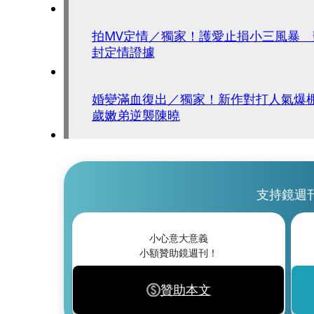
拍MV定情／獨家！護愛止損小三風暴 
封定情證據
婚變滿血復出／獨家！新作對打人氣爆棚
歲嫩弟逆襲陳曉
支持鏡週
小心意大意義
小額贊助鏡週刊！
贊助本文