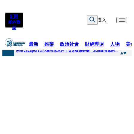
訂閱
登入
紙本雜
誌
最新
娛樂
政治社會
財經理財
人物
美
快訊
南港LaLaport天花板掉落意外！女客疑遭砸傷 北市建管處開罰30萬
快訊
川普又出招！多晶矽產品課15%關稅12月生效 經濟部回應了
快訊
美伊衝突要注意！ 台塑四寶7月營收齊揚股價抗跌