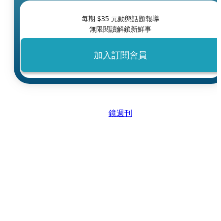
每期 $
35
元動態話題報導
無限閱讀解鎖新鮮事
加入訂閱會員
鏡週刊