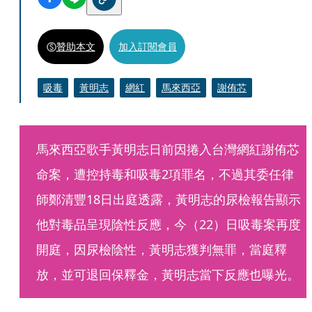
贊助本文
加入訂閱會員
吸毒
黃明志
網紅
馬來西亞
謝侑芯
馬來西亞歌手黃明志日前因捲入台灣網紅謝侑芯
命案，遭控持毒和吸毒2項罪名，不過其委任律
師鄭清豐18日出庭透露，黃明志的尿檢報告顯示
他對毒品呈現陰性反應，今（22）日吸毒案再度
開庭，因尿檢陰性，黃明志獲判無罪，當庭釋
放，並可退回保釋金，黃明志當下反應也曝光。