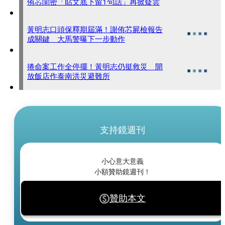
侑芯閨密「貼文底下留1句話」再掀疑雲
黃明志口頭保釋期屆滿！謝侑芯屍檢報告
成關鍵 大馬警曝下一步動作
捲命案工作全停擺！黃明志仍挺救災 開
放飯店作泰南洪災避難所
支持鏡週刊
小心意大意義
小額贊助鏡週刊！
贊助本文