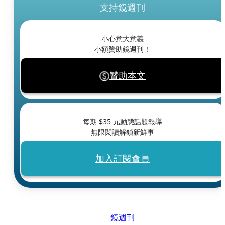
支持鏡週刊
小心意大意義
小額贊助鏡週刊！
贊助本文
每期 $
35
元動態話題報導
無限閱讀解鎖新鮮事
加入訂閱會員
鏡週刊