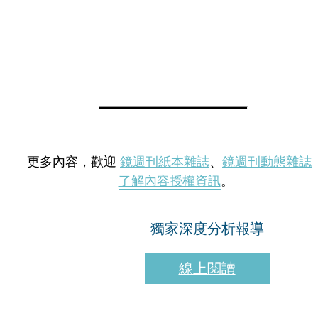
更多內容，歡迎
鏡週刊紙本雜誌
、
鏡週刊動態雜誌
了解內容授權資訊
。
獨家深度分析報導
線上閱讀