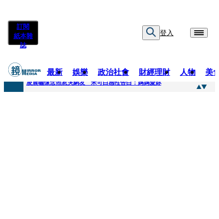
訂閱
登入
紙本雜
誌
最新
娛樂
政治社會
財經理財
人物
美
快訊
凌晨曬懷念照惹哭網友 米可白感性告白：媽媽愛妳
快訊
酸民質疑民進黨「是不是有她裸照？」 黃智賢3點回嗆獲網友讚爆
快訊
姜厚任「老牛找到嫩草」再談小24歲女友 揭七世情緣駁拐坑、暈船破財