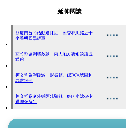
延伸閱讀
赴廈門台商活動遭抹紅 藍委林思銘近千
字聲明回擊網軍
藍竹縣協調將啟動 兩大地方要角談話洩
端倪
柯文哲希望破滅 彭振聲、邵琇珮認圖利
罪求緩刑
柯文哲案庭外喊阿北騙錢 庭內小沈被指
遭押像畜生