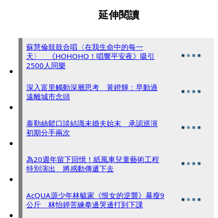
延伸閱讀
蘇慧倫鼓鼓合唱〈在我生命中的每一
天〉 《HOHOHO！唱響平安夜》吸引
2500人同樂
深入富里觸動深層思考 黃鐙輝：早動過
遠離城市念頭
泰勒絲鬆口談結識未婚夫始末 承認巡演
初期分手兩次
為20週年留下回憶！紙風車兒童藝術工程
特別演出 將感動傳遞下去
AcQUA源少年林毓家《恨女的逆襲》暴瘦9
公斤 林怡婷苦練拳邊哭邊打到下課