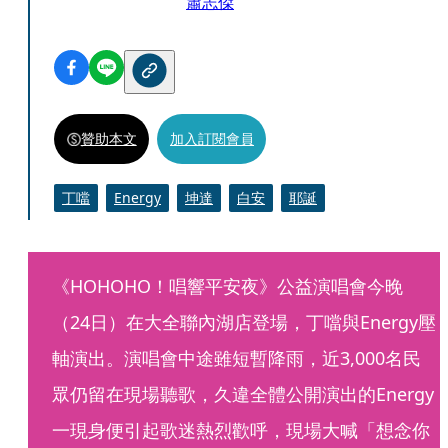
蕭志傑
贊助本文
加入訂閱會員
丁噹
Energy
坤達
白安
耶誕
《HOHOHO！唱響平安夜》公益演唱會今晚
（24日）在大全聯內湖店登場，丁噹與Energy壓
軸演出。演唱會中途雖短暫降雨，近3,000名民
眾仍留在現場聽歌，久違全體公開演出的Energy
一現身便引起歌迷熱烈歡呼，現場大喊「想念你