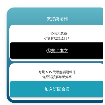
支持鏡週刊
小心意大意義
小額贊助鏡週刊！
贊助本文
每期 $
35
元動態話題報導
無限閱讀解鎖新鮮事
加入訂閱會員