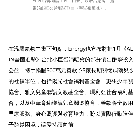
Energy再邀請丁噹、白安、鼓鼓呂思緯、蕭
秉治獻唱公益耶誕歌曲〈聖誕夜驚魂〉。
在溫馨氣氛中畫下句點，Energy也宣布將把1月《ALL
IN全面進擊》台北小巨蛋演唱會的部分演出酬勞投入
公益，攜手捐贈500萬元善款予5家長期關懷弱勢兒少
的社福單位，包括陽光社會福利基金會、更生少年關
協會、雅文兒童聽語文教基金會、瑪利亞社會福利基
會，以及中華育幼機構兒童關懷協會，善款將全數用
早療服務、身心照護與教育培力，盼以實際行動陪伴
子跨越困境，讓愛持續向前。