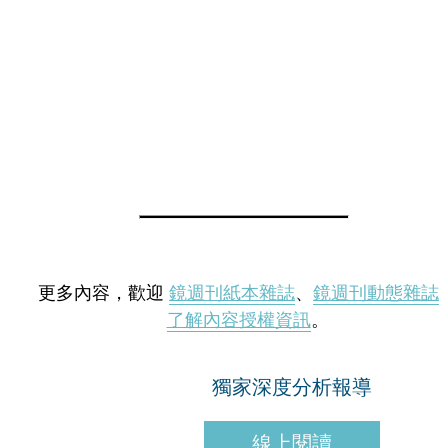
更多內容，歡迎
鏡週刊紙本雜誌
、
鏡週刊動態雜誌
了解內容授權資訊
。
獨家深度分析報導
線上閱讀