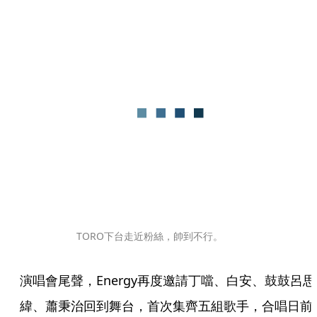
TORO下台走近粉絲，帥到不行。
演唱會尾聲，Energy再度邀請丁噹、白安、鼓鼓呂思
緯、蕭秉治回到舞台，首次集齊五組歌手，合唱日前