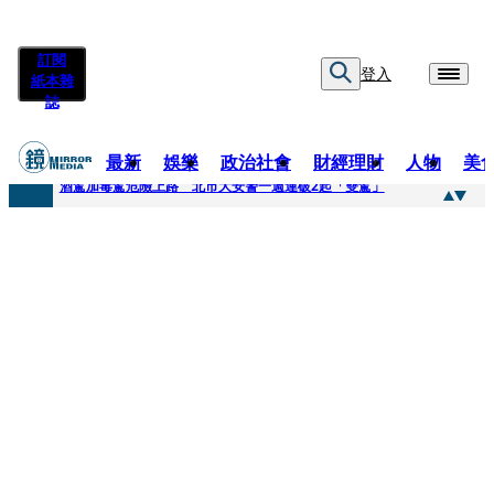
訂閱
登入
紙本雜
誌
最新
娛樂
政治社會
財經理財
人物
美
快訊
酒駕加毒駕危險上路 北市大安警一週連破2起「雙駕」
快訊
Ozone黃文廷、FEniX夏浦洋組「神隊友」 邱以太、林亭莉熱血狂奔殺青淚崩
快訊
AKIRA台北唱到一半突收兒子告白「爸爸I LOVE YOU」 驚喜林志玲同步曝光父親節「披薩蛋糕」