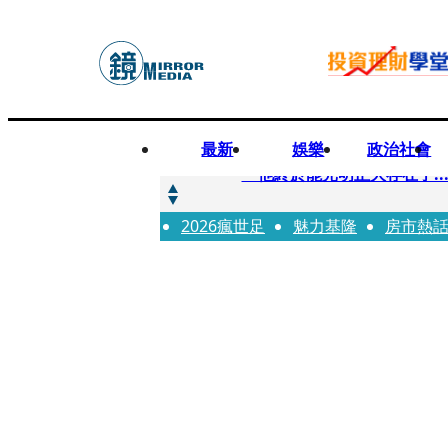
最新
娛樂
政治社會
快訊
「他終於能光明正大存在了.
2026瘋世足
快訊
魅力基隆
房市熱
12歲女兒天天幫化妝 孫儷
快訊
相機忘在澎湖民宿被誤當垃圾丟