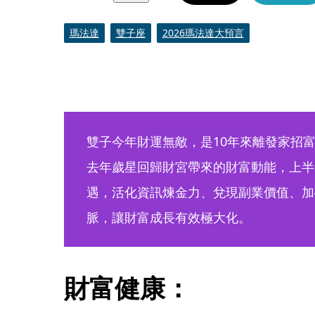
瑪法達
雙子座
2026瑪法達大預言
雙子今年財運無敵，是10年來離發家招
去年歲星回歸財宮帶來的財富動能，上半
遇，活化資訊煉金力、兌現副業價值、加
脈，讓財富成長有效極大化。
財富健康：