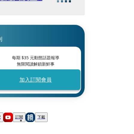
刊
每期 $
35
元動態話題報導
無限閱讀解鎖新鮮事
加入訂閱會員
蹤
訂閱
下載