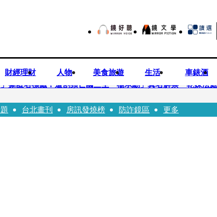
財經理財
人物
美食旅遊
生活
車錶酒
..」撕匿名標籤！遭割頸亡國三生「楊承勳」真名解禁 乾妹法
話題
台北畫刊
房訊發燒榜
防詐鏡區
更多
有個專屬化妝師還讚媽媽底子好
！百萬YTR衝掩埋場直播「開挖50噸垃圾山」 怕私人片外流.