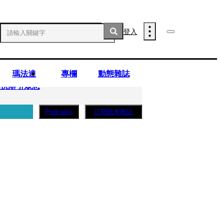
登入
瑪法達
專欄
動態雜誌
庭抗辯引眾怒
訂閱紙本雜誌
Podcasts
..