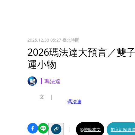
2025.12.30 05:27
臺北時間
2026瑪法達大預言／雙
運小物
瑪法達
文
瑪法達
贊助本文
加入訂閱會