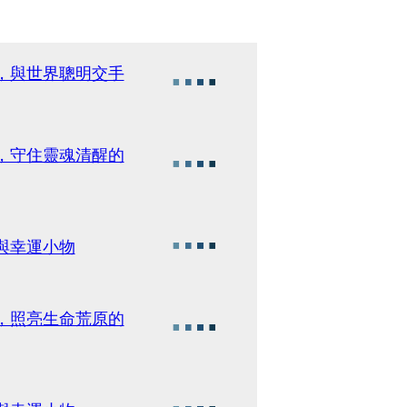
勢，與世界聰明交手
盛，守住靈魂清醒的
與幸運小物
點，照亮生命荒原的