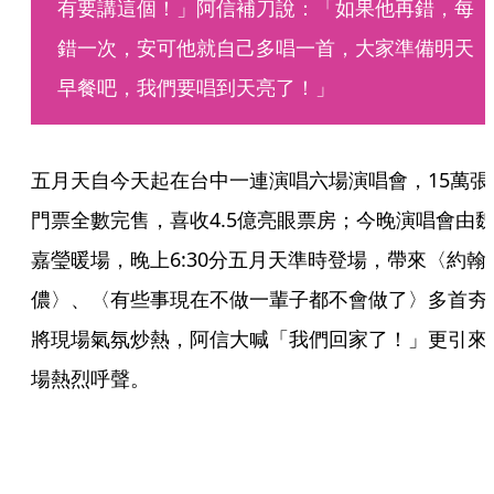
有要講這個！」阿信補刀說：「如果他再錯，每
錯一次，安可他就自己多唱一首，大家準備明天
早餐吧，我們要唱到天亮了！」
五月天自今天起在台中一連演唱六場演唱會，15萬張
門票全數完售，喜收4.5億亮眼票房；今晚演唱會由
嘉瑩暖場，晚上6:30分五月天準時登場，帶來〈約翰
儂〉、〈有些事現在不做一輩子都不會做了〉多首夯
將現場氣氛炒熱，阿信大喊「我們回家了！」更引來
場熱烈呼聲。