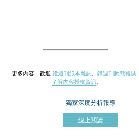
更多內容，歡迎
鏡週刊紙本雜誌
、
鏡週刊動態雜誌
了解內容授權資訊
。
獨家深度分析報導
線上閱讀