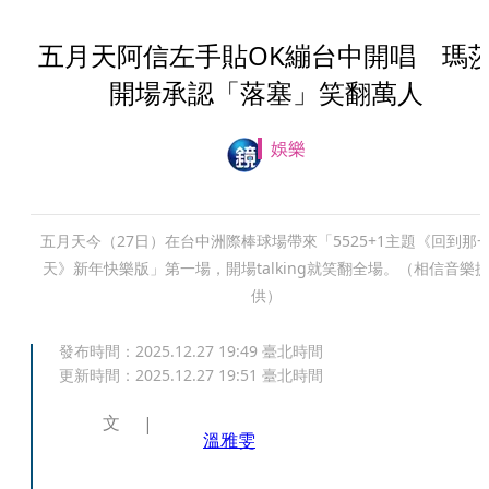
五月天阿信左手貼OK繃台中開唱 瑪
開場承認「落塞」笑翻萬人
娛樂
五月天今（27日）在台中洲際棒球場帶來「5525+1主題《回到那
天》新年快樂版」第一場，開場talking就笑翻全場。（相信音樂
供）
發布時間：
2025.12.27 19:49
臺北時間
更新時間：
2025.12.27 19:51
臺北時間
文
溫雅雯