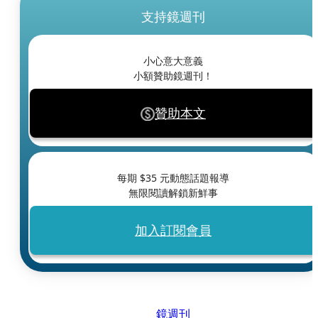
支持鏡週刊
小心意大意義
小額贊助鏡週刊！
贊助本文
每期 $
35
元動態話題報導
無限閱讀解鎖新鮮事
加入訂閱會員
鏡週刊