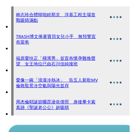
林志玲合體韓啦睦那京 洋基工程主場首
戰吸睛滿點
TRASH博文捧著寶貝女兒小手 無預警宣
布當爸
福原愛扶正「橫濱男」並宣布懷孕難挽聲
望 女王地位已由石川佳純接班
愛像一碗「浪漫冷熱冰」 告五人新歌MV
倫敦取景冷空氣與陽光並存
周杰倫耶誕節曬昆凌依偎照 身後畢卡索
真跡《聖誕老公公》超吸睛