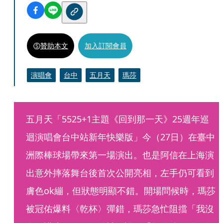
贊助本文
加入訂閱會員
演唱會
台中
五月天
瑪莎
五月天「5525+1主題《回到那一天》25週年巡
迴演唱會台中站新年快樂版」今（27日）在臺中
洲際棒球場帶來第一場演出。也是阿信在上海演
出意外摔落舞台後首次公開亮相，左手仍可看到
膚色ok繃，但狀態明顯不錯。開場問候時，瑪莎
被冠佑爆料〈乾杯〉彈錯，瑪莎急忙阻擋「我沒