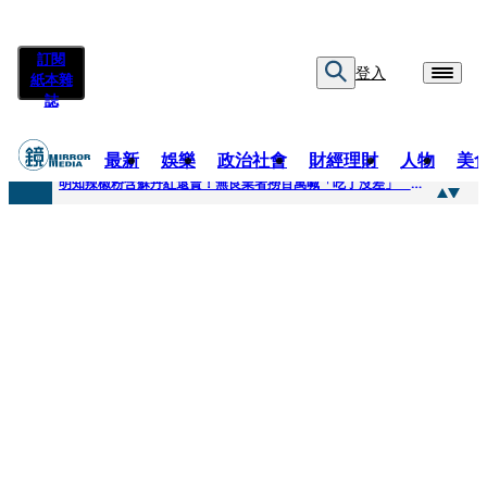
訂閱
登入
紙本雜
誌
最新
娛樂
政治社會
財經理財
人物
美
快訊
明知辣椒粉含蘇丹紅還賣！無良業者撈百萬喊「吃了沒差」 法官打臉判6月不准緩刑
快訊
「無可替代的夥伴離開了我」…張韶涵細數10年時光 悲慟告別：無法相信真的發生了
快訊
又見醫療暴力！耕莘醫院病患失控毆人 院方揭他早是「黑名單」堅決提告