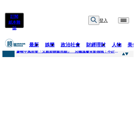
訂閱
登入
紙本雜
誌
最新
娛樂
政治社會
財經理財
人物
美
快訊
廖峻中風前妻「父親節餵飯照顧」 兒曬溫馨背影感慨：不計前嫌的真愛
快訊
封面故事／商場恩怨 曖昧多女 姦情被人夫發現 鎢業大亨恐因情仇遭虐殺
快訊
封面故事／飛行履歷助太空產業生態系成形 衛星火箭供應鏈台廠名單曝光