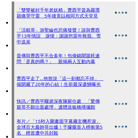
「雙雙被封千年老妖精」曹西平昔為羅霈
穎痛哭守靈 5年後竟以相同方式天堂見
「涼糕哥」游聖綸也悲痛發聲！談與曹西
平13年情誼 淚憶：謝謝您當年救我、雪
中送炭
昔傳與曹西平不合多年！包偉銘聞噩耗連
問「是真的嗎？」 親揭兩人互動內幕
曹西平走了…他曾說「這一刻都忘不掉」
揭開藏了20年的心結！生前最深遺憾曝光
快訊／曹西平驟逝深夜陳屍住處 「驚傳
親哥不願出面處理」遺體送板橋殯儀館
有片／「15秒入圍畫面字幕藏玄機惹淚」
全球百大最帥哥出爐！于朦朧首入榜衝第5
名 榜首遭中共封殺