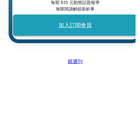
每期 $
35
元動態話題報導
無限閱讀解鎖新鮮事
加入訂閱會員
鏡週刊