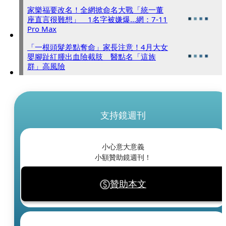
家樂福要改名！全網掀命名大戰「統一董
座直言很難想」 1名字被嫌爆...網：7-11
Pro Max
「一根頭髮差點奪命」家長注意！4月大女
嬰腳趾紅腫出血險截肢 醫點名「這族
群」高風險
支持鏡週刊
小心意大意義
小額贊助鏡週刊！
贊助本文