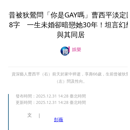
昔被狄鶯問「你是GAY嗎」曹西平淡定
8字 一生未婚卻暗戀她30年！坦言幻
與其同居
娛樂
資深藝人曹西平（右）前天於家中猝逝，享壽66歲，生前曾被狄鶯
（左）問及性向。
發布時間：
2025.12.31 14:28
臺北時間
更新時間：
2025.12.31 14:28
臺北時間
文
彭薇