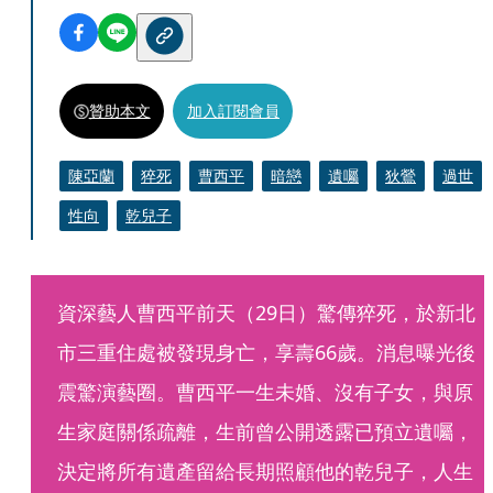
贊助本文
加入訂閱會員
陳亞蘭
猝死
曹西平
暗戀
遺囑
狄鶯
過世
性向
乾兒子
資深藝人曹西平前天（29日）驚傳猝死，於新北
市三重住處被發現身亡，享壽66歲。消息曝光後
震驚演藝圈。曹西平一生未婚、沒有子女，與原
生家庭關係疏離，生前曾公開透露已預立遺囑，
決定將所有遺產留給長期照顧他的乾兒子，人生