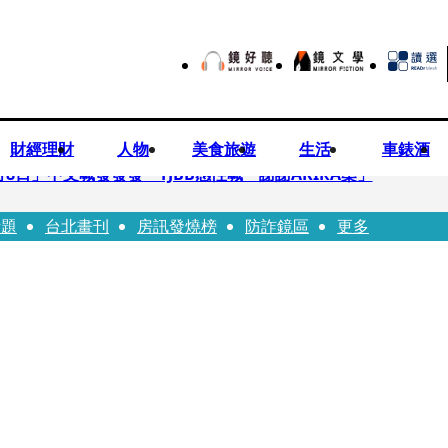
財經理財
人物
美食旅遊
生活
車錶酒
月8日」中文喊發發發 TJBB感性喊「謝謝AKIRA桑」
話題
台北畫刊
房訊發燒榜
防詐鏡區
更多
律師列3款嗆：陳時中唯一擋的叫科興
低谷 「遭親弟賞巴掌、父親出軌自己閨密」辛酸人生曝光