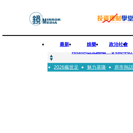
最新
娛樂
政治社會
快訊
AKIRA台北開唱「令和8年8
2026瘋世足
快訊
魅力基隆
房市熱
台灣新冠期間沒疫苗可打？ 
快訊
沉寂12年…鐵肺歌后遇人生