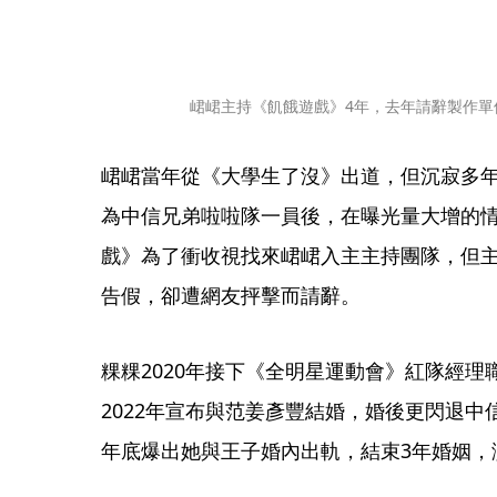
峮峮主持《飢餓遊戲》4年，去年請辭製作單
峮峮當年從《大學生了沒》出道，但沉寂多年
為中信兄弟啦啦隊一員後，在曝光量大增的情
戲》為了衝收視找來峮峮入主主持團隊，但
告假，卻遭網友抨擊而請辭。
粿粿2020年接下《全明星運動會》紅隊經
2022年宣布與范姜彥豐結婚，婚後更閃退
年底爆出她與王子婚內出軌，結束3年婚姻，