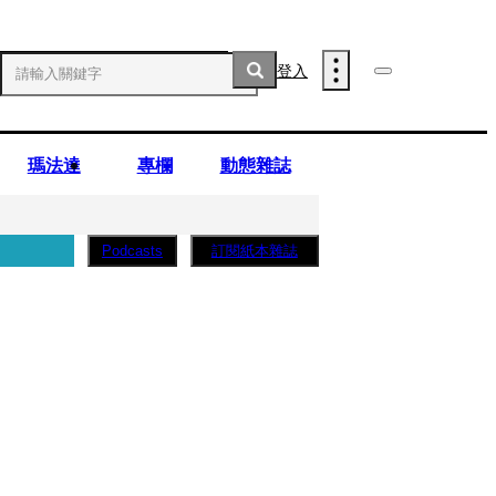
登入
瑪法達
專欄
動態雜誌
訂閱紙本雜誌
Podcasts