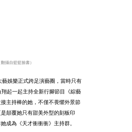
（翻攝自籃籃臉書）
約大藝娛樂正式跨足演藝圈，當時只有
角翔起一起主持全新行腳節目《綜藝
次接主持棒的她，不僅不畏懼外景節
更是顛覆她只有甜美外型的刻板印
排她成為《天才衝衝衝》主持群。