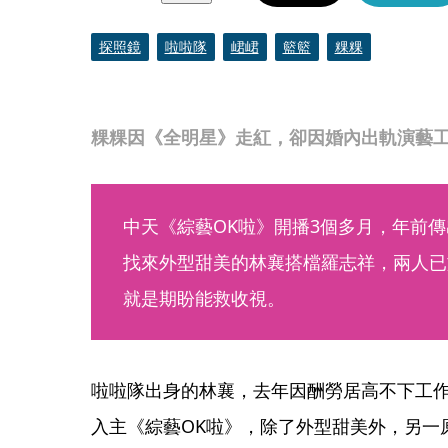
探照鏡
啦啦隊
峮峮
籃籃
粿粿
粿粿因《全明星》走紅，卻因婚內出軌演藝
中天《綜藝OK啦》開播3個多月，年前
找來外型甜美的林襄搭檔羅志祥，兩人已
就是期盼能救收視。
啦啦隊出身的林襄，去年因酬勞居高不下工作
入主《綜藝OK啦》，除了外型甜美外，另一原