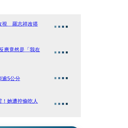
收視 羅志祥改搭
一反應竟然是「我在
逾5公分
雲！她遭控偷吃人