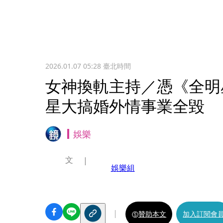
2026.01.07 05:28
臺北時間
女神換軌主持／憑《全明
星大搞婚外情事業全毀
娛樂
文
娛樂組
贊助本文
加入訂閱會