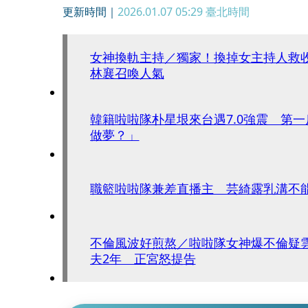
更新時間｜
2026.01.07 05:29
臺北時間
女神換軌主持／獨家！換掉女主持人救
林襄召喚人氣
韓籍啦啦隊朴星垠來台遇7.0強震 第
做夢？」
職籃啦啦隊兼差直播主 芸綺露乳溝不能
不倫風波好煎熬／啦啦隊女神爆不倫疑
夫2年 正宮怒提告