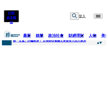
訂閱
登入
紙本雜
誌
最新
娛樂
政治社會
財經理財
人物
美
快訊
創「互道」詐騙慈濟！ 女律師供養義父黃金全入四大庫房
快訊
前時力黨魁表態「反對刪公視預算」 盼在野三思：改凍結處理受質疑項目
快訊
六強片齊聚桃影 小薰《祖先鬼》回桃影娘家 《長安的荔枝》桃影加映一票難求