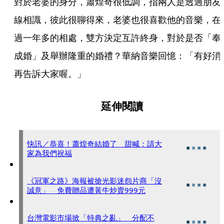
對於老婆的身分，蕭煌奇很低調，指兩人是透過朋友
線相識，彼此很聊得來，老婆也很喜歡他的音樂，在
過一年多的相處，雙方決定互許終身，對於是否「奉
成婚」及舉辦隆重的婚禮？華納音樂回憶：「有好消
再告訴大家喔。」
延伸閱讀
快訊／恭喜！蕭煌奇結婚了 甜喊：請大
家為我們祝福
《冠軍之路》海報被搶光影迷怨片商「沒
誠意」 免費贈品遭黃牛炒賣999元
台灣電影市場掀「特典之亂」 分配不