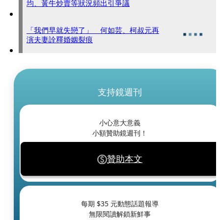
均、黃牛炒賣等狀況頻出引爭議
「我們早就失戀了」 何如芸、柯叔元再
演夫妻詮釋婚姻裂痕
支持鏡週刊
小心意大意義
小額贊助鏡週刊！
贊助本文
每期 $
35
元動態話題報導
無限閱讀解鎖新鮮事