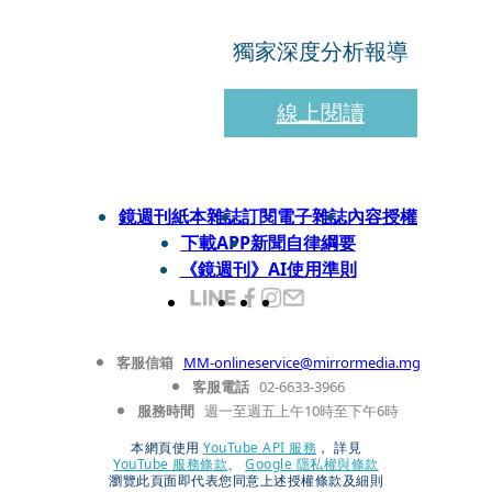
獨家深度分析報導
線上閱讀
鏡週刊紙本雜誌
訂閱電子雜誌
內容授權
下載APP
新聞自律綱要
《鏡週刊》AI使用準則
客服信箱
MM-onlineservice@mirrormedia.mg
客服電話
02-6633-3966
服務時間
週一至週五上午10時至下午6時
本網頁使用
YouTube API 服務
， 詳見
YouTube 服務條款
、
Google 隱私權與條款
瀏覽此頁面即代表您同意上述授權條款及細則