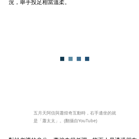
況，舉手投足相當溫柔。
五月天阿信與蕭煌奇互動時，右手邊坐的就
是「蕭太太」。(翻攝自YouTube)