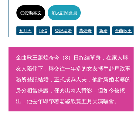
贊助本文
加入訂閱會員
五月天
阿信
登記結婚
蕭煌奇
新婚
金曲歌王
金曲歌王蕭煌奇今（8）日終結單身，在家人與
友人陪伴下，與交往一年多的女友攜手赴戶政事
務所登記結婚，正式成為人夫，他對新婚老婆的
身分相當保護，僅秀出兩人背影，但如今被挖
出，他去年即帶著老婆欣賞五月天演唱會。