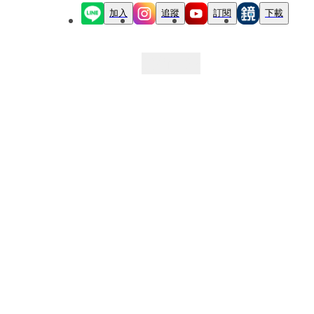
加入
追蹤
訂閱
下載
最新文章