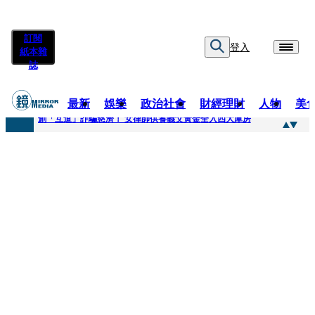
訂閱
登入
紙本雜
誌
最新
娛樂
政治社會
財經理財
人物
美
快訊
創「互道」詐騙慈濟！ 女律師供養義父黃金全入四大庫房
快訊
前時力黨魁表態「反對刪公視預算」 盼在野三思：改凍結處理受質疑項目
快訊
六強片齊聚桃影 小薰《祖先鬼》回桃影娘家 《長安的荔枝》桃影加映一票難求