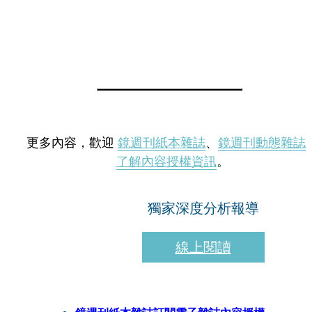
更多內容，歡迎
鏡週刊紙本雜誌
、
鏡週刊動態雜誌
了解內容授權資訊
。
獨家深度分析報導
線上閱讀