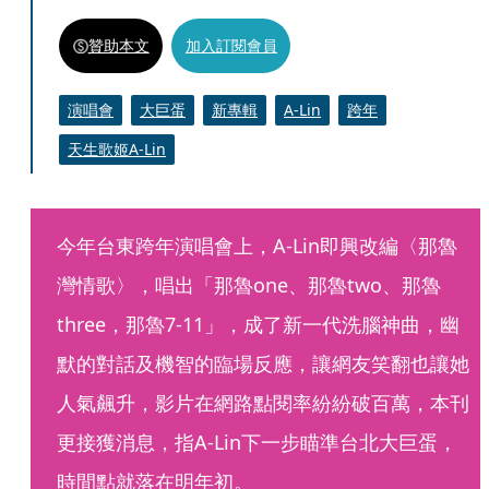
贊助本文
加入訂閱會員
演唱會
大巨蛋
新專輯
A-Lin
跨年
天生歌姬A-Lin
今年台東跨年演唱會上，A-Lin即興改編〈那魯
灣情歌〉，唱出「那魯one、那魯two、那魯
three，那魯7-11」，成了新一代洗腦神曲，幽
默的對話及機智的臨場反應，讓網友笑翻也讓她
人氣飆升，影片在網路點閱率紛紛破百萬，本刊
更接獲消息，指A-Lin下一步瞄準台北大巨蛋，
時間點就落在明年初。