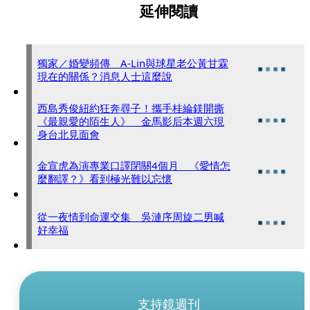
延伸閱讀
獨家／婚變頻傳 A-Lin與球星老公黃甘霖
現在的關係？消息人士這麼說
西島秀俊紐約狂奔尋子！攜手桂綸鎂開撕
《最親愛的陌生人》 金馬影后本週六現
身台北見面會
金宣虎為演專業口譯閉關4個月 《愛情怎
麼翻譯？》看到極光難以忘懷
從一夜情到命運交集 吳漣序周旋二男喊
好幸福
支持鏡週刊