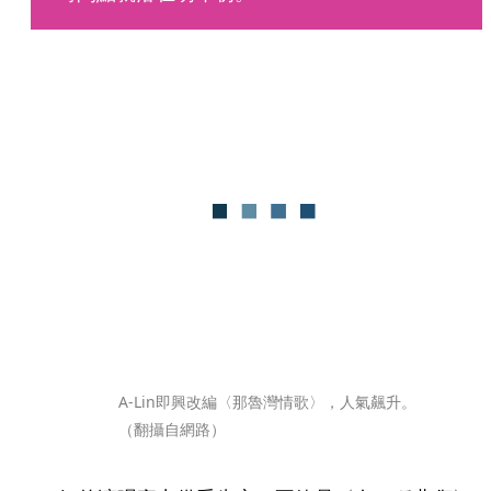
A-Lin即興改編〈那魯灣情歌〉，人氣飆升。
（翻攝自網路）