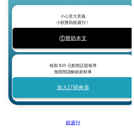
小心意大意義
小額贊助鏡週刊！
贊助本文
每期 $
35
元動態話題報導
無限閱讀解鎖新鮮事
加入訂閱會員
鏡週刊