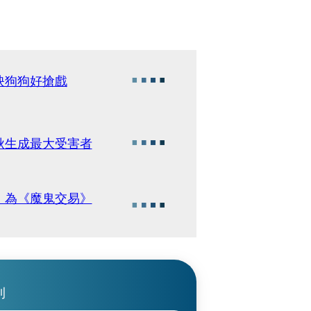
映狗狗好搶戲
秋生成最大受害者
 為《魔鬼交易》
刊