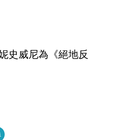
妮史威尼為《絕地反
員