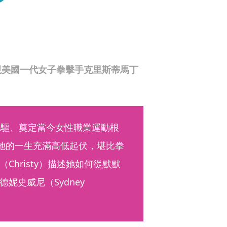
現美國一代女子拳擊手克里斯蒂馬丁
先驅、奠定當今女性職業運動根
n），她的一生充滿高低起伏，堪比拳
hristy）描述她如何從默默
史威尼（Sydney 