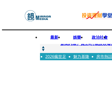
最新
娛樂
政治社會
快訊
新聞內幕／員工4月就反映毒
2026瘋世足
快訊
魅力基隆
房市熱
最年輕原民校長光環蒙塵 
快訊
果農憂颱風來襲搶收救生計