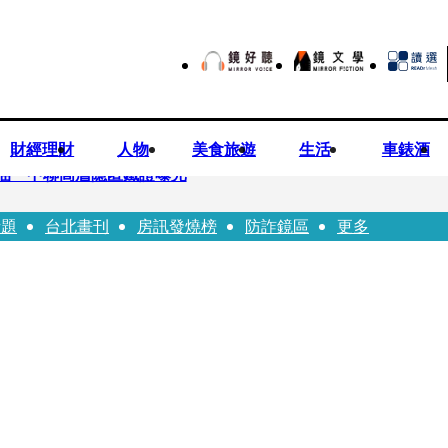
財經理財
人物
美食旅遊
生活
車錶酒
油 中聯高層隱匿鐵證曝光
話題
台北畫刊
房訊發燒榜
防詐鏡區
更多
高市議員范織欽涉貪交保
 徐欣瑩發起認購五峰鄉水梨行動