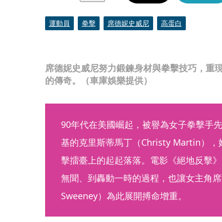
運動員
拳擊
席德妮史威尼
高蛋白
席德妮史威尼努力鍛鍊身材與拳擊技巧，重
的傳奇。（車庫娛樂提供）
90年代在美國崛起，被譽為女子拳擊手
基的克里斯蒂馬丁（Christy Marti
擊擂臺上的起起落落。電影《絕地反擊》（C
無聞、到轟動一時的過程，也讓女主角席德妮
Sweeney）為此展開搏命增重。