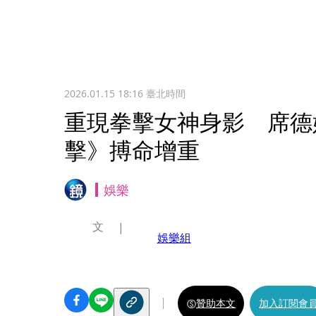
2026.01.15 18:16
臺北時間
重現拳擊女神身影 席德
擊》搏命增重
娛樂
文
娛樂組
贊助本文
加入訂閱會