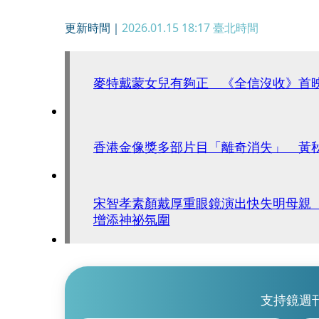
更新時間｜
2026.01.15 18:17
臺北時間
麥特戴蒙女兒有夠正 《全信沒收》首
香港金像獎多部片目「離奇消失」 黃
宋智孝素顏戴厚重眼鏡演出快失明母親
增添神祕氛圍
支持鏡週