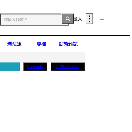
登入
瑪法達
專欄
動態雜誌
訂閱紙本雜誌
Podcasts