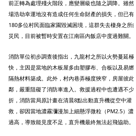
前正轉為處理殘火階段，應變層級也隨之調降。雖然
場浩劫幸運地沒有造成任何生命財產的損失，但已有
180多位村民面臨家園毀滅困境，這群失去棲身之所
災民，目前被暫時安置在江南區內飯店中度過難關。
消防單位初步調查後指出，九龍村之所以火勢蔓延極
快，主因是當地的木板屋多由塑膠布、合板以及易燃
隔熱材料築成。此外，村內巷弄極度狹窄，房屋彼此
鄰，嚴重阻礙了消防車進入。救援過程中也遭遇不少
折，消防當局原計畫在清晨8點出動直升機從空中灌
救，卻因當地濃霧瀰漫加上細懸浮微粒（PM2.5）濃
過高，導致能見度不足，直升機最終無法起飛協助。