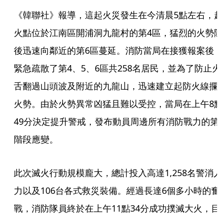
《韓聯社》報導，這起火災發生在今清晨5點左右，
火點位於江南區開浦洞九龍村的第4區，猛烈的火勢
後迅速向鄰近的第6區蔓延。消防當局在接獲報案後
緊急疏散了第4、5、6區共258名居民，並為了防止火
舌翻過山頭波及附近的九龍山，迅速建立起防火線攔
火勢。由於火勢異常凶猛且難以受控，當局在上午8
49分決定提升警戒，發布動員周邊所有消防戰力的第
階段應變。
此次滅火行動規模龐大，總計投入高達1,258名警消
力以及106台各式救災裝備。經過長達6個多小時的奮
戰，消防隊員終於在上午11點34分成功撲滅大火，目