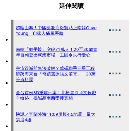
延伸閱讀
超瞎山寨！中國藥妝店複製貼上南韓Olive
Young 自家人痛罵丟臉
南韓「躺平族」突破71萬人！20至30歲青
年自願登出就業市場 主因令央行憂心
宇宙毀滅前無法破解？華碩聯手三星工程
師跨海來台「奇蹟還原張文筆電」 20萬
筆資料曝
全台首例3D重建刑案！北檢還原張文殺戮
全軌跡 揭誠品南西墜樓真相
快訊／宜蘭外海11:09規模4.6地震 最大
震度4級