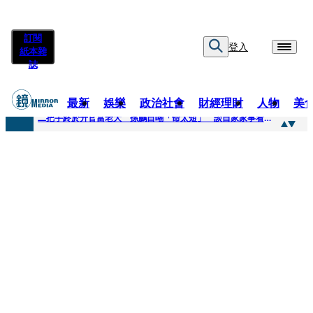
訂閱
登入
紙本雜
誌
最新
娛樂
政治社會
財經理財
人物
美
快訊
二把手終於升官當老大 孫鵬自嘲「命太短」 談自家家事看超開：誰家鍋底沒灰塵
快訊
蔡英文做2件事「嚇壞一堆人」 黃暐瀚分析台東戰況：變成五五波
快訊
未禮讓行人罰6000元沒繳 租車公司竟爆欠235萬公法債務！負責人急出面