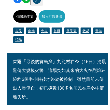
贊助本文
加入訂閱會員
災民
南韓
火災
首爾
貧民窟
救災
警消
消防
首爾「最後的貧民窟」九龍村在今（16日）清晨
驚傳大規模火警，這場突如其來的大火在烈焰狂
燒約6個半小時後才終於被控制，雖然目前未傳
出人員傷亡，卻已導致180多名居民在寒冬中流
離失所。