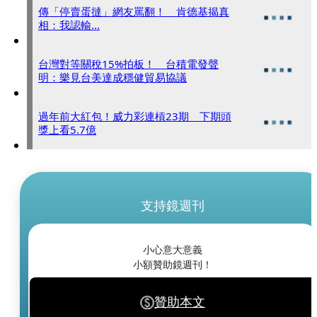
傳「停賣蛋撻」網友罵翻！ 肯德基揭真
相：我認輸...
台灣對等關稅15%拍板！ 台積電發聲
明：樂見台美達成穩健貿易協議
過年前大紅包！威力彩連槓23期 下期頭
獎上看5.7億
支持鏡週刊
小心意大意義
小額贊助鏡週刊！
贊助本文