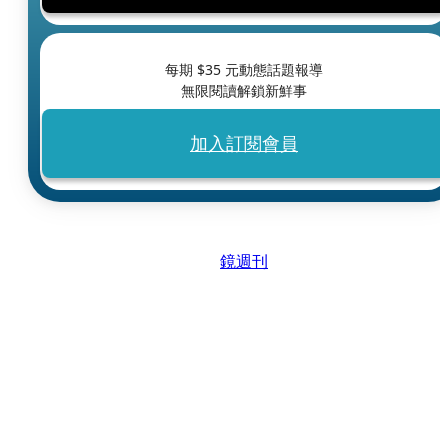
每期 $
35
元動態話題報導
無限閱讀解鎖新鮮事
加入訂閱會員
鏡週刊