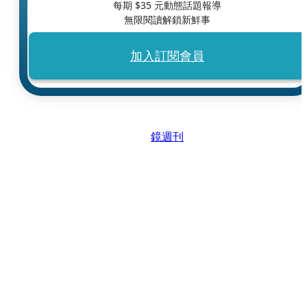
每期 $
35
元動態話題報導
無限閱讀解鎖新鮮事
加入訂閱會員
鏡週刊