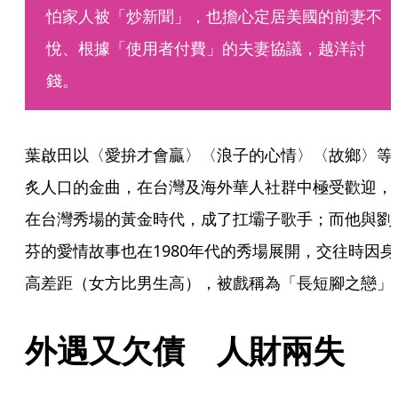
怕家人被「炒新聞」，也擔心定居美國的前妻不
悅、根據「使用者付費」的夫妻協議，越洋討
錢。
葉啟田以〈愛拚才會贏〉〈浪子的心情〉〈故鄉〉等
炙人口的金曲，在台灣及海外華人社群中極受歡迎，
在台灣秀場的黃金時代，成了扛壩子歌手；而他與劉
芬的愛情故事也在1980年代的秀場展開，交往時因身
高差距（女方比男生高），被戲稱為「長短腳之戀」
外遇又欠債　人財兩失