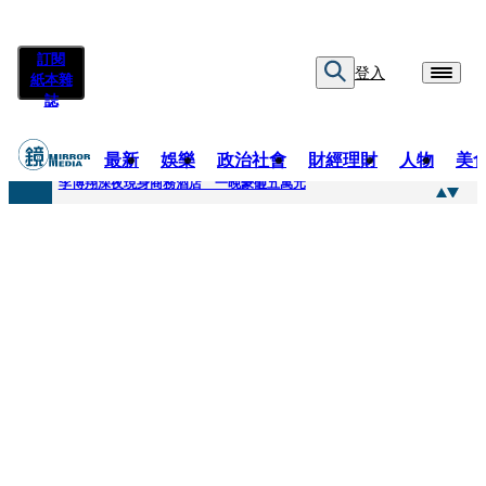
訂閱
登入
紙本雜
誌
最新
娛樂
政治社會
財經理財
人物
美
快訊
李博翔深夜現身商務酒店 一晚豪砸五萬元
快訊
71萬粉YouTuber驟逝！被發現「陳屍同居女友住處」享年36歲 生前曾爆染毒、家暴前妻
快訊
拋「雙AI」施政藍圖！徐欣瑩宣示無縫接軌楊文科 延續五支箭與十大交通建設