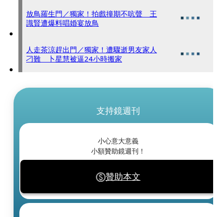
放鳥羅生門／獨家！拍戲撞期不吭聲 王
識賢遭爆料唱婚宴放鳥
人走茶涼趕出門／獨家！遭驟逝男友家人
刁難 卜星慧被逼24小時搬家
支持鏡週刊
小心意大意義
小額贊助鏡週刊！
贊助本文