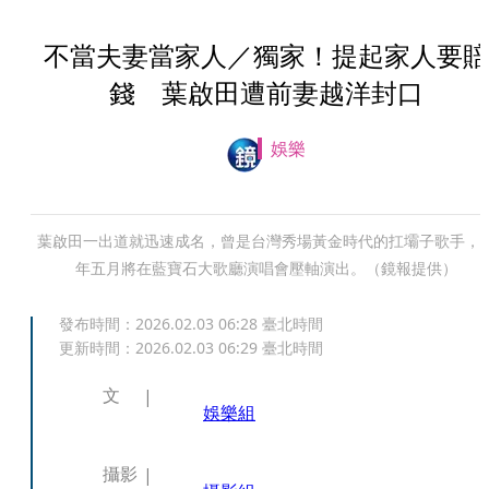
不當夫妻當家人／獨家！提起家人要賠
錢 葉啟田遭前妻越洋封口
娛樂
葉啟田一出道就迅速成名，曾是台灣秀場黃金時代的扛壩子歌手，
年五月將在藍寶石大歌廳演唱會壓軸演出。（鏡報提供）
發布時間：
2026.02.03 06:28
臺北時間
更新時間：
2026.02.03 06:29
臺北時間
文
娛樂組
攝影