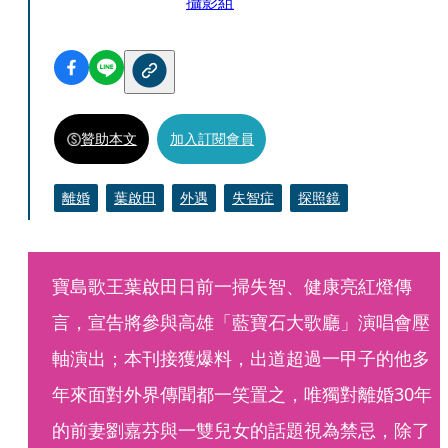
攝影組
贊助本文
加入訂閱會員
離婚
葉啟田
外遇
失智症
探照鏡
寶島歌王葉啟田日前一掃失智、健康亮紅燈傳
言，宣告將參與高雄「藍寶石大歌廳」演唱會壓
軸演出；本刊接獲爆料，出道超過一甲子的他多
年來面對外界傳聞都一笑置之，唯獨對離婚30年
的前妻劉嘉芬與一雙兒女的話題視為禁忌，除了