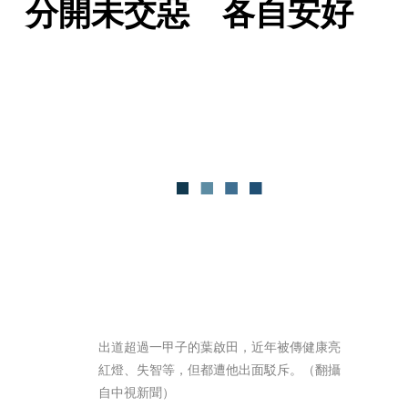
分開未交惡　各自安好
出道超過一甲子的葉啟田，近年被傳健康亮
紅燈、失智等，但都遭他出面駁斥。（翻攝
自中視新聞）