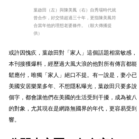
葉啟田（左）與陳美鳳（右）自秀場時代就
曾合作，好交情超過三十年，更指陳美鳳符
合當年他的理想老婆條件。（順大傳播提
供）
或許因愧疚，葉啟田對「家人」這個話題相當敏感，
本刊接獲爆料，經歷過大風大浪的他對所有傳言都能
鬆應付，唯獨「家人」絕口不提。有一說是，妻小已
美國安居樂業多年、不想隱私曝光，葉啟田只要多說
個字，都會讓他們在美國的生活受到干擾，成為被八
的對象，尤其現在是網路無國界的年代，更容易受到
響。