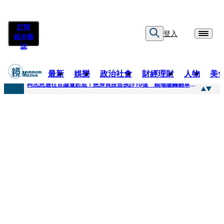
訂閱
登入
紙本雜
誌
最新
娛樂
政治社會
財經理財
人物
美
快訊
柯志恩過往言論遭起底！慈濟買疫苗挨詐10億 賴瑞隆轟翻車：應為當年錯誤道歉
快訊
善款不是私房錢！慈濟採購疫苗被騙10億沒報案遭炎上 基金會緊急說明
快訊
王凱靈堂遺照曝！選用3年前「白衣燦笑照」背後故事洋蔥超大顆... 70歲媽媽打破禁忌送愛子