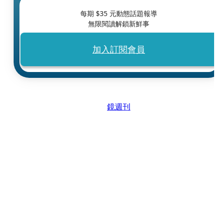
每期 $
35
元動態話題報導
無限閱讀解鎖新鮮事
加入訂閱會員
鏡週刊