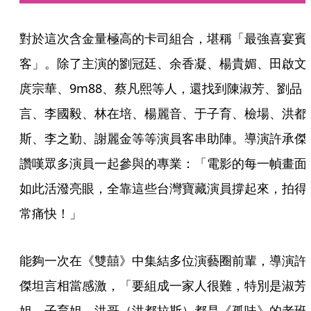
對於這次含金量極高的卡司組合，堪稱「最強喜宴賓
客」。除了主演的劉冠廷、余香凝、楊貴媚、田啟文
庹宗華、9m88、蔡凡熙等人，還找到陳淑芳、劉品
言、李國毅、林在培、楊麗音、于子育、檢場、洪都
斯、李之勤、謝麗金等等演員客串助陣。導演許承傑
讚嘆眾多演員一起參與的專業：「電影的每一幀畫面
如此活潑亮眼，全靠這些台灣寶藏演員撐起來，拍得
常痛快！」
能夠一次在《雙囍》中集結多位演藝圈前輩，導演許
傑坦言相當感激，「要組成一家人很難，特別是淑芳
姐、子育姐、洪哥（洪都拉斯）都是《孤味》的老班