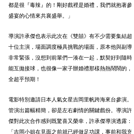
都是很『毒辣』的！剛好戲裡是婚禮，我們就抱著參
盛宴的心情來共襄盛舉。」
導演許承傑也表示此次在《雙囍》有不少需要集結超
十位主演，場面調度極具挑戰的場面，原本他與副導
非常緊張，沒想到前輩們一湊在一起，默契好到隨時
能互拋接球，也很像一家子辦婚禮那樣熱熱鬧鬧的，
全超乎預期！
電影特別邀請日本人氣女星吉岡里帆跨海來台參演。
管演出篇幅精簡，卻是左右劇情的關鍵戲份。導演許
傑對此次合作感到既驚喜又榮幸，許承傑導演透露：
「吉岡小姐在見面之前就已經做足功課，事前和我充