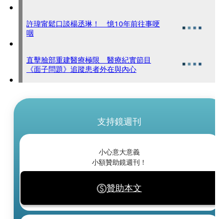
許瑋甯鬆口談楊丞琳！ 憶10年前往事哽
咽
直擊臉部重建醫療極限 醫療紀實節目
《面子問題》追蹤患者外在與內心
支持鏡週刊
小心意大意義
小額贊助鏡週刊！
贊助本文