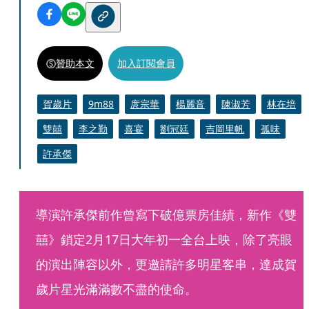
贊助本文
加入訂閱會員
賀歲片
9m88
庹宗華
楊麗音
陳淑芳
林在培
雙囍
李之勤
喜宴
劉冠廷
吉岡里帆
孤味
許承傑
導演許承傑前作曾寫下破億票房佳績，新作《雙
囍》鎖定2月17日大年初一全台上映，除了亮眼
的演出陣容以外，更邀請許多明星客串，達成賀
歲片星光滿滿數不盡的使命。