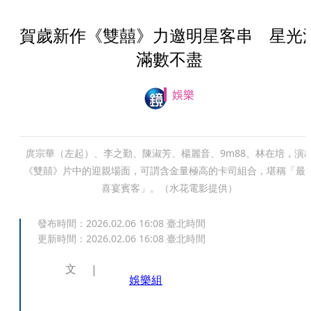
賀歲新作《雙囍》力邀明星客串 星光
滿數不盡
娛樂
庹宗華（左起）、李之勤、陳淑芳、楊麗音、9m88、林在培，演
《雙囍》片中的迎親場面，可謂含金量極高的卡司組合，堪稱「最
喜宴賓客」。（水花電影提供）
發布時間：
2026.02.06 16:08
臺北時間
更新時間：
2026.02.06 16:08
臺北時間
文
娛樂組