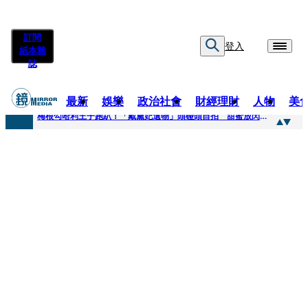
訂閱
登入
紙本雜
誌
最新
娛樂
政治社會
財經理財
人物
美
快訊
梅根勾哈利王子跑趴！「戴黛妃遺物」頭碰頭自拍 甜蜜放閃搶鏡
快訊
老翁菜園突失聯！媳婦急報案 警今擴大搜索「不排除墜溪」
快訊
姜厚任小24歲女友遭起底！爆二度改姓恐違法 專家揪「3歲認老公」盲點嘆：超出玄學