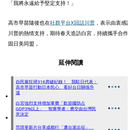
「我將永遠給予堅定支持！」
高市早苗隨後也在
社群平台X回話川普
，表示由衷感
川普的熱情支持，期待春天造訪白宮，持續攜手合作
固日美同盟，
延伸閱讀
自民黨狂掃316席破紀錄！ 我駐日代表：
高市早苗打動日本民心、看好台日關係升
溫
白宮強烈支持增加軍費「歡迎國防占
GDP3%以上」 智庫學者：應交由台灣民
意決定
范琪斐新片分享成都行「遭台派出征」