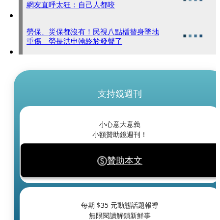
網友直呼太狂：自己人都咬
勞保、災保都沒有！民視八點檔替身墜地
重傷 勞長洪申翰終於發聲了
支持鏡週刊
小心意大意義
小額贊助鏡週刊！
贊助本文
每期 $
35
元動態話題報導
無限閱讀解鎖新鮮事