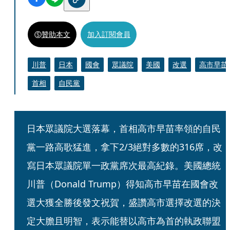
贊助本文
加入訂閱會員
川普
日本
國會
眾議院
美國
改選
高市早苗
首相
自民黨
日本眾議院大選落幕，首相高市早苗率領的自民
黨一路高歌猛進，拿下2/3絕對多數的316席，改
寫日本眾議院單一政黨席次最高紀錄。美國總統
川普（Donald Trump）得知高市早苗在國會改
選大獲全勝後發文祝賀，盛讚高市選擇改選的決
定大膽且明智，表示能替以高市為首的執政聯盟