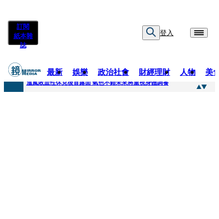
訂閱
登入
紙本雜
誌
最新
娛樂
政治社會
財經理財
人物
美
快訊
溫嵐敗血性休克後首露面 氣色不錯未來將重視身體調養
快訊
鄭麗文稱「台灣不是一個國家」 黃暐瀚曬馬英九過去談話狠打臉
快訊
孫芸芸26歲女兒罕吐「愛的體悟」！ 美照連發低調曬13萬名牌包