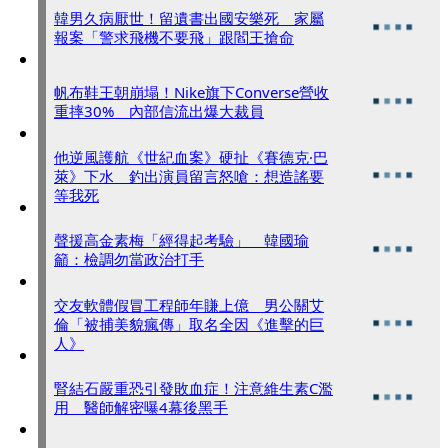
韓男久病厭世！留遺書出國安樂死 家屬
報案「警求飛機不要飛」跟閻王搶命
帆布鞋王朝崩塌！Nike旗下Converse營收
重摔30% 內部信流出爆大裁員
他逆風護航《世紀血案》硬扯《賽德克·巴
萊》下水 釣出演員留言怒嗆：想造謠要
等我死
聲援高金素梅「經得起考驗」 韓國瑜
籲：檢調勿當政治打手
交友軟體假冒工程師年賺上億 男公關艾
倫「被捕美貌瘋傳」取名全因《進擊的巨
人》
腎結石嚴重恐引發敗血症！注意維生素C濫
用 醫師解密曝4幕後黑手