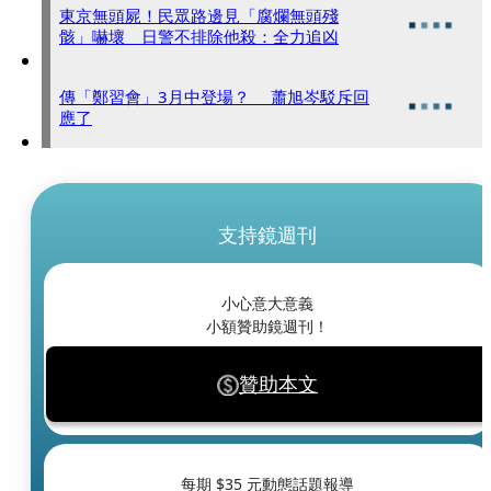
東京無頭屍！民眾路邊見「腐爛無頭殘
骸」嚇壞 日警不排除他殺：全力追凶
傳「鄭習會」3月中登場？ 蕭旭岑駁斥回
應了
支持鏡週刊
小心意大意義
小額贊助鏡週刊！
贊助本文
每期 $
35
元動態話題報導