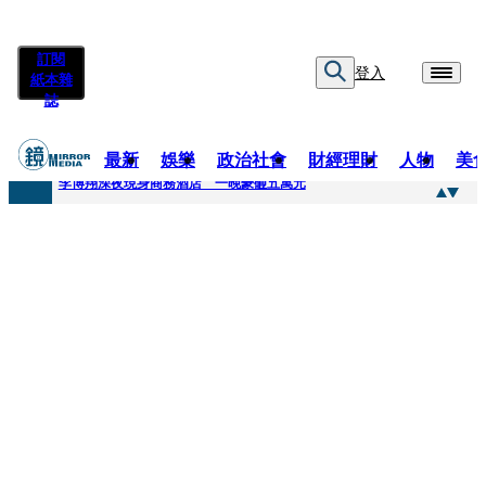
訂閱
登入
紙本雜
誌
最新
娛樂
政治社會
財經理財
人物
美
快訊
李博翔深夜現身商務酒店 一晚豪砸五萬元
快訊
71萬粉YouTuber驟逝！被發現「陳屍同居女友住處」享年36歲 生前曾爆染毒、家暴前妻
快訊
拋「雙AI」施政藍圖！徐欣瑩宣示無縫接軌楊文科 延續五支箭與十大交通建設