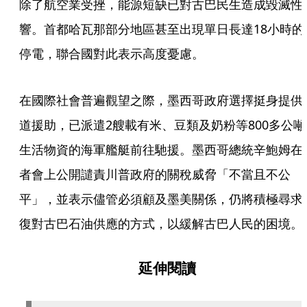
除了航空業受挫，能源短缺已對古巴民生造成毀滅性
響。首都哈瓦那部分地區甚至出現單日長達18小時的
停電，聯合國對此表示高度憂慮。
在國際社會普遍觀望之際，墨西哥政府選擇挺身提供
道援助，已派遣2艘載有米、豆類及奶粉等800多公噸
生活物資的海軍艦艇前往馳援。墨西哥總統辛鮑姆在
者會上公開譴責川普政府的關稅威脅「不當且不公
平」，並表示儘管必須顧及墨美關係，仍將積極尋求
復對古巴石油供應的方式，以緩解古巴人民的困境。
延伸閱讀