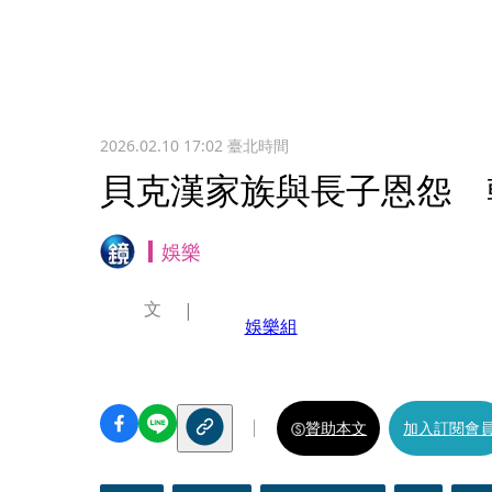
2026.02.10 17:02
臺北時間
貝克漢家族與長子恩怨 
娛樂
文
娛樂組
贊助本文
加入訂閱會