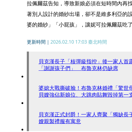
拉佩爾茲告知，導致新娘必須在短時間內再
著別人設計的婚紗出場，卻不是維多利亞的
婆的婚紗」「小屁孩」，讓妮可拉佩爾茲吃
更新時間｜
2026.02.10 17:03
臺北時間
貝克漢長子「核彈級指控」後一家人首
「謝謝孩子們」 布魯克林仍缺席
婆媳大戰撕破臉！布魯克林婚禮「驚
貝嫂強佔新娘位、大跳肉貼舞毀掉第一
貝克漢正式封爵！一家人齊聚「獨缺長
嫂親製禮服有寓意