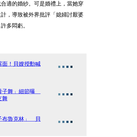
找合適的婚紗。可是婚禮上，當她穿
設計，導致被外界批評「媳婦討厭婆
了許多悶虧。
露面！貝嫂授勳喊
世母子舞」細節曝
支舞
子布魯克林」 貝