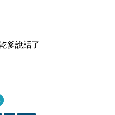
乾爹說話了
員