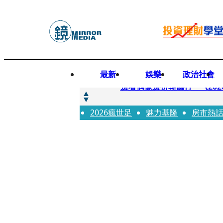
最新
娛樂
政治社會
快訊
邊看偶像邊拚韓國行 《2026
2026瘋世足
快訊
魅力基隆
房市熱
代誌大條火急跳船？ 宏碁派
快訊
一句「請回去坐好」 特教生