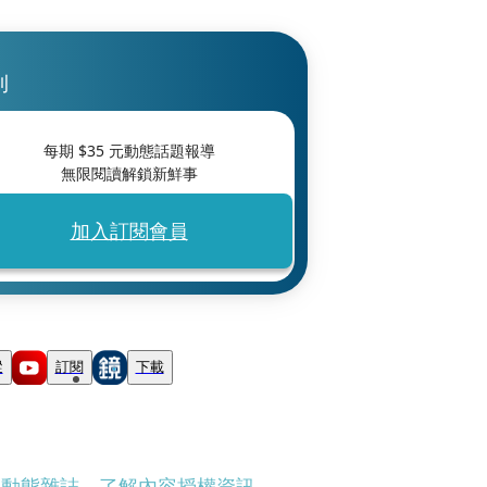
刊
每期 $
35
元動態話題報導
無限閱讀解鎖新鮮事
加入訂閱會員
蹤
訂閱
下載
刊動態雜誌
、
了解內容授權資訊
。