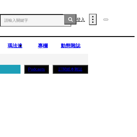
登入
瑪法達
專欄
動態雜誌
訂閱紙本雜誌
Podcasts