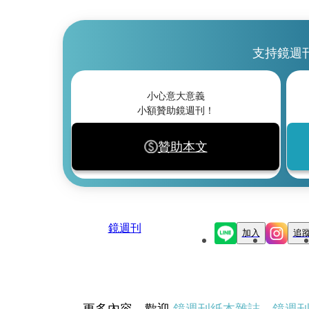
支持鏡週
小心意大意義
小額贊助鏡週刊！
贊助本文
鏡週刊
加入
追
更多內容，歡迎
鏡週刊紙本雜誌
、
鏡週