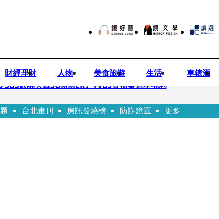
財經理財
人物
美食旅遊
生活
車錶酒
 SBS歌謠大戰SUMMER》TVBS直播祭追星福利
話題
台北畫刊
房訊發燒榜
防詐鏡區
更多
任李文詳接掌兆基屋管2天就喊撤出！
持斷掃把戳女代課老師眼睛大失血近失明