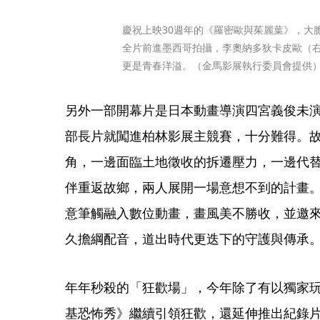
慶祝上映30週年的《羅密歐與茱麗葉》，大
全片前進墨西哥拍攝，李奧納多狄卡皮歐（
更是青春洋溢。（金馬影展執行委員會提供
另外一部開幕片是日本動畫導演四宮義俊未
部長片就闖進柏林影展主競賽，十分難得。
角，一邊面臨土地徵收的拆遷壓力，一邊代
伴重返故鄉，兩人展開一場意想不到的計畫
意筆觸融入數位動畫，畫風美不勝收，並邀
久擔綱配音，道出時代更迭下的守護與傳承
年年秒殺的「狂歡場」，今年除了有以獨家
基恐怖秀》繼續引領狂歡，還延伸推出紀錄