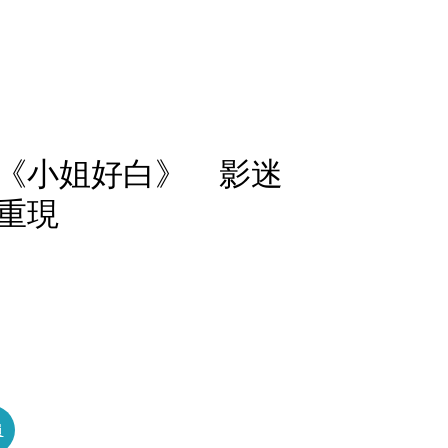
《小姐好白》 影迷
重現
員