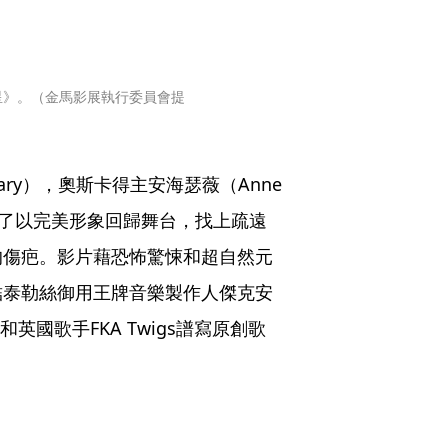
星》。（金馬影展執行委員會提
ry），奧斯卡得主安海瑟薇（Anne 
，為了以完美形象回歸舞台，找上疏遠
的傷疤。影片藉恐怖驚悚和超自然元
結泰勒絲御用王牌音樂製作人傑克安
和英國歌手FKA Twigs譜寫原創歌