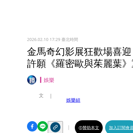
2026.02.10 17:29
臺北時間
金馬奇幻影展狂歡場喜迎
許願《羅密歐與茱麗葉》
娛樂
文
娛樂組
贊助本文
加入訂閱會