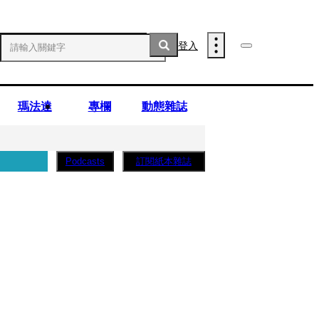
登入
瑪法達
專欄
動態雜誌
訂閱紙本雜誌
Podcasts