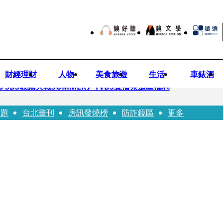
財經理財
人物
美食旅遊
生活
車錶酒
 SBS歌謠大戰SUMMER》TVBS直播祭追星福利
話題
台北畫刊
房訊發燒榜
防詐鏡區
更多
任李文詳接掌兆基屋管2天就喊撤出！
持斷掃把戳女代課老師眼睛大失血近失明