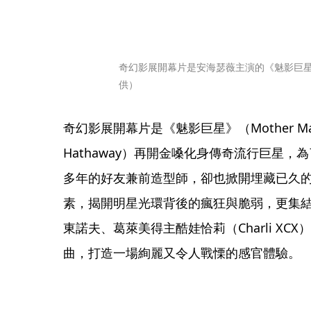
奇幻影展開幕片是安海瑟薇主演的《魅影巨
供）
奇幻影展開幕片是《魅影巨星》（Mother Ma
Hathaway）再開金嗓化身傳奇流行巨星
多年的好友兼前造型師，卻也掀開埋藏已久
素，揭開明星光環背後的瘋狂與脆弱，更集
東諾夫、葛萊美得主酷娃恰莉（Charli XCX）
曲，打造一場絢麗又令人戰慄的感官體驗。