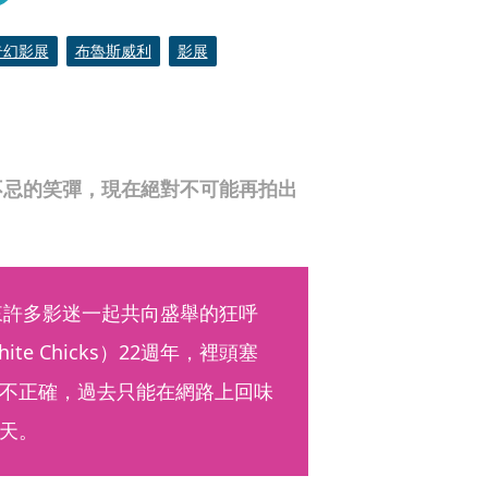
奇幻影展
布魯斯威利
影展
不忌的笑彈，現在絕對不可能再拍出
來許多影迷一起共向盛舉的狂呼
 Chicks）22週年，裡頭塞
不正確，過去只能在網路上回味
天。