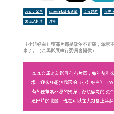
梅莉史翠普
李奧納多狄卡皮歐
安海瑟薇
金馬
洛基恐怖秀
片單
《小姐好白》整部片都是政治不正確，葷素
來了。（金馬影展執行委員會提供）
2026金馬奇幻影展公布片單，每年都引
場，迎來狂想無極限的《小姐好白》（White
滿各種葷素不忌的笑彈，徹頭徹尾的政治
這部片的哏圖，現在可以在大銀幕上笑翻