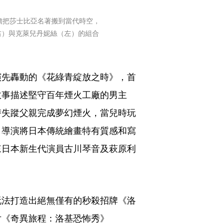
膽把莎士比亞名著搬到當代時空，
右）與克萊兒丹妮絲（左）的組合
）
演先轟動的《花綠青綻放之時》，首
故事描述堅守百年煙火工廠的男主
替失蹤父親完成夢幻煙火，當兒時玩
。導演將日本傳統繪畫特有質感和寫
來日本新生代演員古川琴音及萩原利
。
玩法打造出絕無僅有的秒殺招牌《洛
片《奇異旅程：洛基恐怖秀》