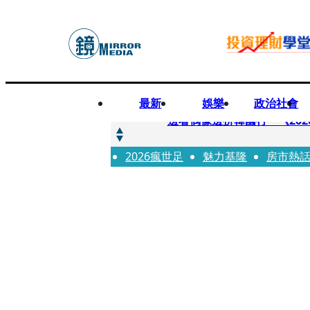
最新
娛樂
政治社會
快訊
邊看偶像邊拚韓國行 《2026
2026瘋世足
快訊
魅力基隆
房市熱
代誌大條火急跳船？ 宏碁派
快訊
一句「請回去坐好」 特教生