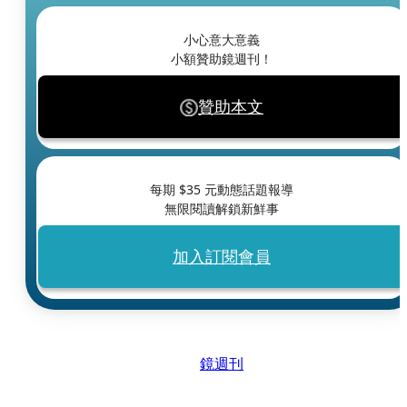
小心意大意義
小額贊助鏡週刊！
贊助本文
每期 $
35
元動態話題報導
無限閱讀解鎖新鮮事
加入訂閱會員
鏡週刊