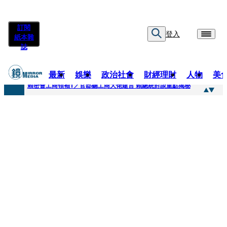
訂閱
登入
紙本雜
誌
最新
娛樂
政治社會
財經理財
人物
美
快訊
賴密會工商領袖1／官邸聽工商大佬建言 賴總統對談重點揭秘
快訊
台中女師遭特教生刺傷右眼恐失明 工會籲檢討校安破口：老師不是肉身盾牌
快訊
姜厚任女友用舊姓嫁過人 交往「農業處前夫」3個月就閃婚