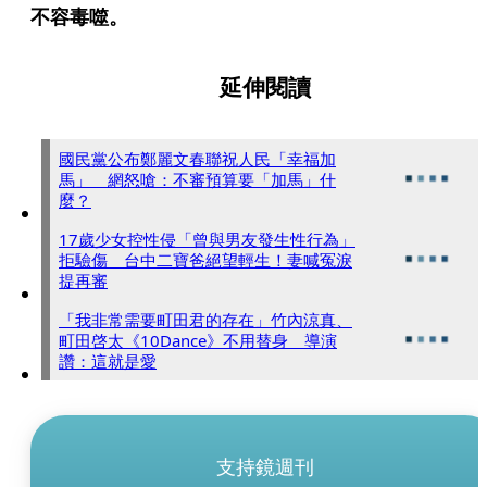
不容毒噬。
延伸閱讀
國民黨公布鄭麗文春聯祝人民「幸福加
馬」 網怒嗆：不審預算要「加馬」什
麼？
17歲少女控性侵「曾與男友發生性行為」
拒驗傷 台中二寶爸絕望輕生！妻喊冤淚
提再審
「我非常需要町田君的存在」竹內涼真、
町田啓太《10Dance》不用替身 導演
讚：這就是愛
支持鏡週刊