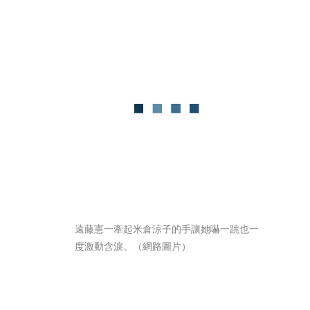
遠藤憲一牽起米倉涼子的手讓她嚇一跳也一
度激動含淚。（網路圖片）