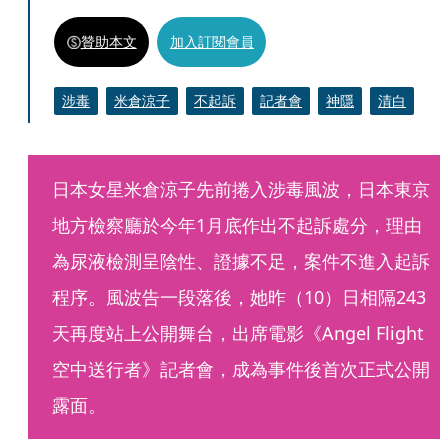
贊助本文
加入訂閱會員
涉毒
米倉涼子
不起訴
記者會
神隱
清白
日本女星米倉涼子先前捲入涉毒風波，日本東京
地方檢察廳於今年1月底作出不起訴處分，理由
為尿液檢測呈陰性、證據不足，案件不進入起訴
程序。風波告一段落後，她昨（10）日相隔243
天再度站上公開舞台，出席電影《Angel Flight 
空中送行者》記者會，成為事件後首次正式公開
露面。