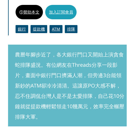
贊助本文
加入訂閱會員
銀行
提款機
ATM
排隊
農曆年腳步近了，各大銀行門口又開始上演貪食
蛇排隊盛況。有位網友在Threads分享一段影
片，畫面中銀行門口擠滿人潮，但旁邊3台能領
新鈔的ATM卻冷冷清清。這讓原PO大感不解，
忍不住調侃台灣人是不是太愛排隊，自己花10分
鐘就從提款機輕鬆領走10幾萬元，效率完全輾壓
排隊大軍。