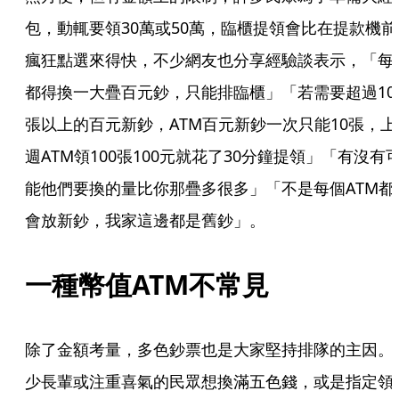
包，動輒要領30萬或50萬，臨櫃提領會比在提款機前
瘋狂點選來得快，不少網友也分享經驗談表示，「每
都得換一大疊百元鈔，只能排臨櫃」「若需要超過10
張以上的百元新鈔，ATM百元新鈔一次只能10張，上
週ATM領100張100元就花了30分鐘提領」「有沒有
能他們要換的量比你那疊多很多」「不是每個ATM都
會放新鈔，我家這邊都是舊鈔」。
一種幣值ATM不常見
除了金額考量，多色鈔票也是大家堅持排隊的主因。
少長輩或注重喜氣的民眾想換滿五色錢，或是指定領