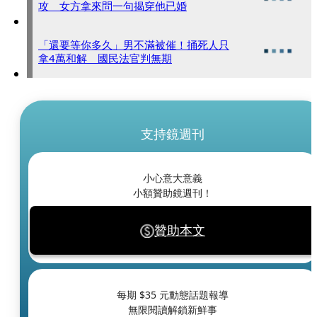
攻 女方拿來問一句揭穿他已婚
「還要等你多久」男不滿被催！捅死人只
拿4萬和解 國民法官判無期
支持鏡週刊
小心意大意義
小額贊助鏡週刊！
贊助本文
每期 $
35
元動態話題報導
無限閱讀解鎖新鮮事