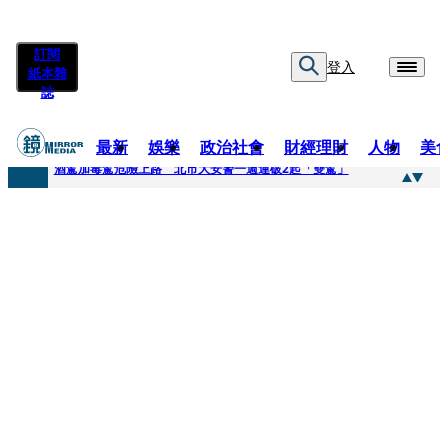
訂閱
登入
紙本雜
誌
最新
娛樂
政治社會
財經理財
人物
美
快訊
酒駕加毒駕危險上路 北市大安警一週連破2起「雙駕」
快訊
Ozone黃文廷、FEniX夏浦洋組「神隊友」 邱以太、林亭莉熱血狂奔殺青淚崩
快訊
AKIRA台北唱到一半突收兒子告白「爸爸I LOVE YOU」 驚喜林志玲同步曝光父親節「披薩蛋糕」