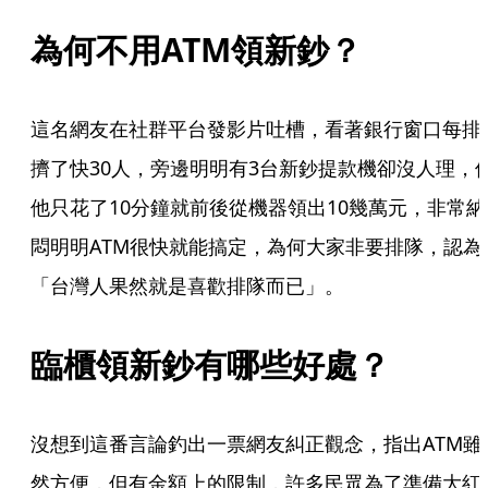
為何不用ATM領新鈔？
這名網友在社群平台發影片吐槽，看著銀行窗口每排
擠了快30人，旁邊明明有3台新鈔提款機卻沒人理，
他只花了10分鐘就前後從機器領出10幾萬元，非常納
悶明明ATM很快就能搞定，為何大家非要排隊，認為
「台灣人果然就是喜歡排隊而已」。
臨櫃領新鈔有哪些好處？
沒想到這番言論釣出一票網友糾正觀念，指出ATM雖
然方便，但有金額上的限制，許多民眾為了準備大紅