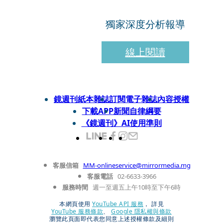
獨家深度分析報導
線上閱讀
鏡週刊紙本雜誌
訂閱電子雜誌
內容授權
下載APP
新聞自律綱要
《鏡週刊》AI使用準則
客服信箱
MM-onlineservice@mirrormedia.mg
客服電話
02-6633-3966
服務時間
週一至週五上午10時至下午6時
本網頁使用
YouTube API 服務
， 詳見
YouTube 服務條款
、
Google 隱私權與條款
瀏覽此頁面即代表您同意上述授權條款及細則