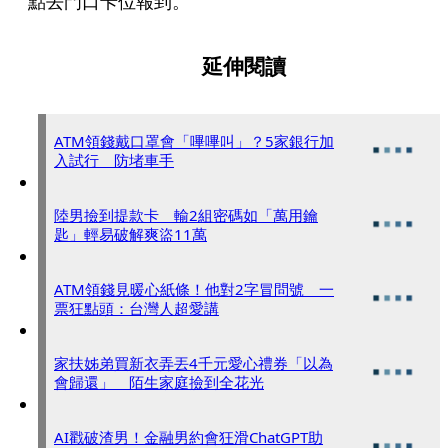
點去門口卡位報到。
延伸閱讀
ATM領錢戴口罩會「嗶嗶叫」？5家銀行加
入試行 防堵車手
陸男撿到提款卡 輸2組密碼如「萬用鑰
匙」輕易破解爽盜11萬
ATM領錢見暖心紙條！他對2字冒問號 一
票狂點頭：台灣人超愛講
家扶姊弟買新衣弄丟4千元愛心禮券「以為
會歸還」 陌生家庭撿到全花光
AI戳破渣男！金融男約會狂滑ChatGPT助