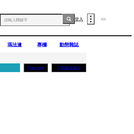
登入
瑪法達
專欄
動態雜誌
訂閱紙本雜誌
Podcasts