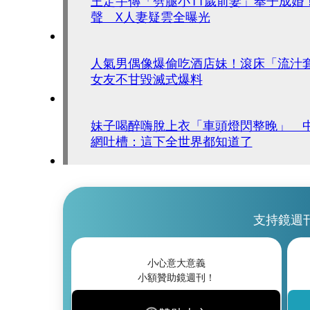
王定宇傳「劈腿小11歲前妻」奉子成婚
聲 X人妻疑雲全曝光
人氣男偶像爆偷吃酒店妹！滾床「流汁
女友不甘毀滅式爆料
妹子喝醉嗨脫上衣「車頭燈閃整晚」 
網吐槽：這下全世界都知道了
支持鏡週
小心意大意義
小額贊助鏡週刊！