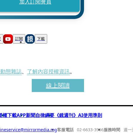
加入訂閱會員
蹤
訂閱
下載
刊動態雜誌
、
了解內容授權資訊
。
線上閱讀
授權
下載APP
新聞自律綱要
《鏡週刊》AI使用準則
ineservice@mirrormedia.mg
客服電話
02-6633-3966
服務時間
週一