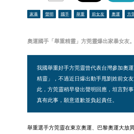
家暴
聲明
國手
舉重
前女友
奧運
方
奧運國手「舉重精靈」方莞靈爆出家暴女友。
我國舉重好手方莞靈曾代表台灣參加奧運
精靈」，不過近日爆出動手甩劉姓前女友
此，方莞靈稍早發出聲明回應，坦言對事
真有此事，願意道歉並負起責任。
舉重選手方莞靈在東京奧運、巴黎奧運大放