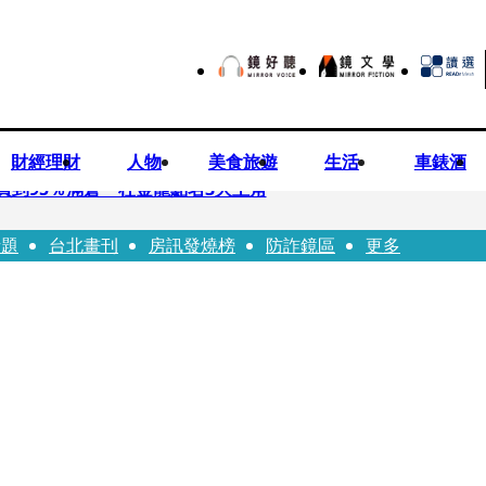
財經理財
人物
美食旅遊
生活
車錶酒
買到95％滿倉 杜金龍點名3大主角
話題
台北畫刊
房訊發燒榜
防詐鏡區
更多
偕獸醫師提醒飼主四大照護誤區
！ 團隊發文證實：肥大叔8/5離開了