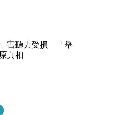
」害聽力受損 「舉
原真相
員