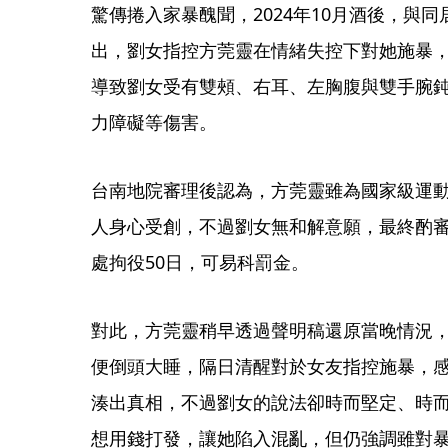
驚傳捲入家暴醜聞，2024年10月酒後，與
出，劉女指控方莞靈在情緒失控下對她施暴
導致劉女受有雙頰、右耳、左胸腹與雙手腕
力障礙等傷害。
台南地院審理後認為，方莞靈雖為國家級運
人身心受創，不過劉女無和解意願，最終酌
處拘役50日，可易科罰金。
對此，方莞靈稍早透過聲明稿還原當晚情況
便倒頭大睡，隔日清醒對於女友指控施暴，
湊出真相，不過劉女的說法卻時而堅定、時
想用錢打發，讓她陷入混亂，但仍強調雖對