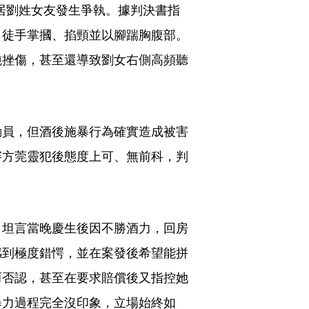
同居劉姓女友發生爭執。據判決書指
，徒手掌摑、掐頸並以腳踹胸腹部。
鈍挫傷，甚至還導致劉女右側高頻聽
動員，但酒後施暴行為確實造成被害
審方莞靈犯後態度上可、無前科，判
，坦言當晚慶生後因不勝酒力，回房
感到極度錯愕，並在案發後希望能拼
而否認，甚至在要求賠償後又指控她
暴力過程完全沒印象，立場始終如