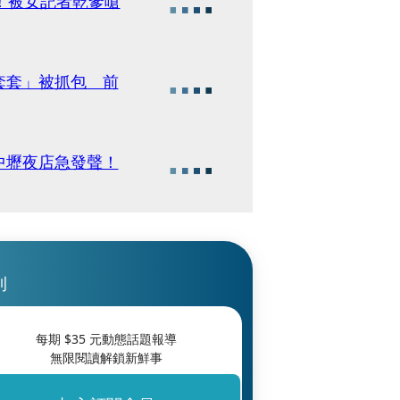
！被女記者乾爹嗆
套套」被抓包 前
中壢夜店急發聲！
刊
每期 $
35
元動態話題報導
無限閱讀解鎖新鮮事