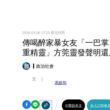
2026.03.06 17:25
臺北時間
傳喝醉家暴女友「一巴掌
重精靈」方莞靈發聲明還
政治社會
文
高皓筠
贊助本文
加入訂閱會