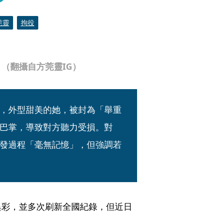
莞靈
拘役
（翻攝自方莞靈IG）
，外型甜美的她，被封為「舉重
巴掌，導致對方聽力受損。對
發過程「毫無記憶」，但強調若
異彩，並多次刷新全國紀錄，但近日