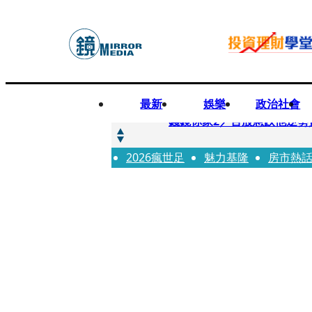
最新
娛樂
政治社會
快訊
錢鏡你家2／台股急跌他逆勢
2026瘋世足
快訊
魅力基隆
房市熱
八月寵物月 寵物食品大廠
快訊
97萬粉絲料理網紅驚傳病逝