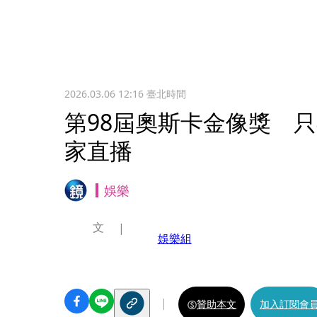
2026.03.06 12:16
臺北時間
第98屆奧斯卡金像獎 只在D
家直播
娛樂
文
娛樂組
贊助本文
加入訂閱會