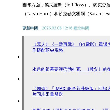
團隊方面，傑夫羅斯（Jeff Ross）、麥克史溫
（Taryn Hurd）和莎拉勒文霍爾（Sarah Le
更新時間｜
2026.03.06 12:16
臺北時間
《罪人》《一戰再戰》《F1電影》重返
作搭配頂尖規格
永遠的銀幕硬漢勞勃杜瓦 《教父》的
《國寶》「IMAX 4K全新升級版」回
片同步限量發送