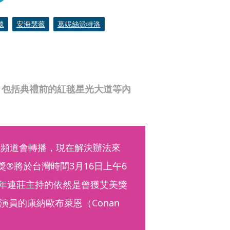
毯
安海瑟薇
葛妮絲派特洛
禮，包括典禮前的紅毯星光大道等內
視頻道會轉播，現在解決辦法來
獎®將於台灣時間3月16日上午6
。今年連莊主持的依然是曾獲艾美獎
員的康納歐布萊恩（Conan 