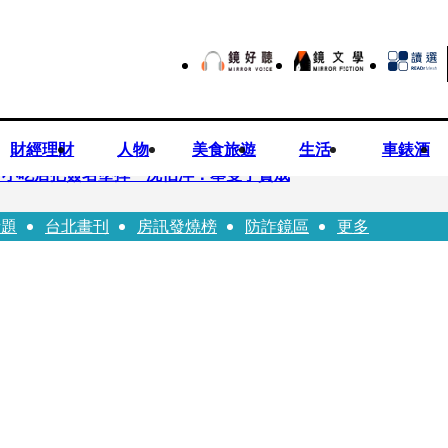
財經理財
人物
美食旅遊
生活
車錶酒
市小吃店把簽名塗掉 沈伯洋：舉雙手贊成
話題
台北畫刊
房訊發燒榜
防詐鏡區
更多
瑩宣示無縫接軌楊文科 延續五支箭與十大交通建設
工 海峰士兵認罪減刑判2年7月