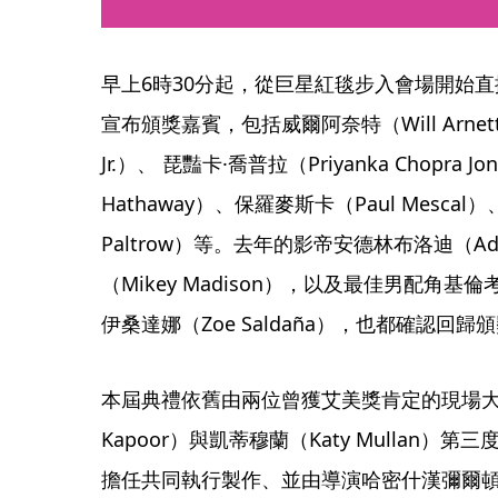
早上6時30分起，從巨星紅毯步入會場開始
宣布頒獎嘉賓，包括威爾阿奈特（Will Arnett）
Jr.）、 琵豔卡·喬普拉（Priyanka Chopra 
Hathaway）、保羅麥斯卡（Paul Mescal
Paltrow）等。去年的影帝安德林布洛迪（Adr
（Mikey Madison），以及最佳男配角基倫考
伊桑達娜（Zoe Saldaña），也都確認回
本屆典禮依舊由兩位曾獲艾美獎肯定的現場大型
Kapoor）與凱蒂穆蘭（Katy Mullan
擔任共同執行製作、並由導演哈密什漢彌爾頓（Ha