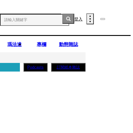
登入
瑪法達
專欄
動態雜誌
訂閱紙本雜誌
Podcasts