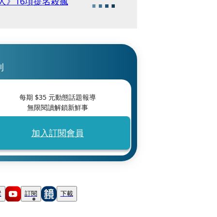
人》16項提名殺瘋
刊
每期 $
35
元動態話題報導
無限閱讀解鎖新鮮事
加入訂閱會員
蹤
訂閱
下載