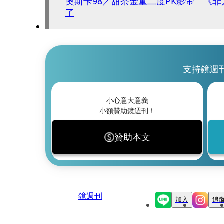
奧斯卡98／甜茶金童二度PK影帝 《罪
了
支持鏡週
小心意大意義
小額贊助鏡週刊！
贊助本文
鏡週刊
加入
追