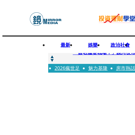
最新
娛樂
政治社會
快訊
「簽名牆變戰場！」饒河夜
2026瘋世足
快訊
魅力基隆
房市熱
抛「雙AI」施政藍圖！徐欣
快訊
翻拍雄二飛彈密件給中共女特